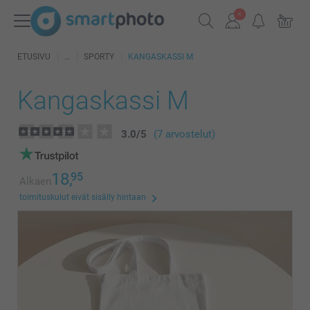
ETUSIVU
SPORTY
KANGASKASSI M
Kangaskassi M
3.0
/
5
(7 arvostelut)
18,
95
Alkaen
toimituskulut eivät sisälly hintaan