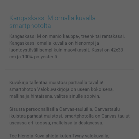
Canvas & Seinäkoristeet
Yleinen tietosuojalausunto
Ota yhteyttä & FAQ
Valokuvat, Julisteet & Taskukirjat
Evästekäytäntö
100% tyytyväisyystakuu
Kangaskassi M omalla kuvalla
Kännykkä & Tabletti
Sivukartta
smartbonus
smartphotolta
MyNameBook
Ehdot/takuut
Hinnat & maksutavat
Kangaskassi M on manio kauppa-, treeni- tai rantakassi.
Kuvakalenterit & Päivyrit
Investor Relations
Tilausten tila
Kangaskassi omalla kuvalla on hienompi ja
Valokuvakehykset & Lisätarvikkeet
luontoystävällisempi kuin muovikassit. Kassi on 42x38
Lahjakortti
cm ja 100% polyesteriä.
Kaikki kuvatuotteet
Kuvakirja tallentaa muistosi parhaalla tavalla!
smartphoton Valokuvakirjoja on usean kokoisena,
mallina ja hintaisena, valitse sinulle sopivin.
Sisusta persoonallisilla Canvas-tauluilla, Canvastaulu
ikuistaa parhaat muistosi. smartphotolla on Canvas taulut
useassa eri koossa, malleissa ja designessa.
Tee hienoja Kuvalahjoja kuten Tyyny valokuvalla,