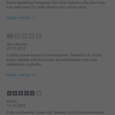
Kassi napakkaa kangasta.Väri olisi mukava olla joku muu
kun valkoinen.En tiedä olisiko sen voinut valita
Näytä reaktiot
28.5.2026
10:08
Hei Hansu,
Sara Sharker,
Suuret kiitokset ⭐⭐⭐⭐⭐tähdestä ja palautteesta, se
20.12.2023
on meille erittäin tärkeää. Kiva että pidät kassista🥰
Juuri tätä kassia ei ole saatavilla muun värisenä.
Todella ala-arvoisen huonolaatuinen. Painatus ok mutta
Lämpimin kiitoksin,
kassi näyttää siltä kuin joku ala-asteikäinen olisi sen
Kirsi @smartphoto
hätiköiden ommeltu.
Näytä reaktiot
19.1.2024
09:12
Hei Sara!
Minttu,
Kiitos palautteesta. Ikävä kuulla että et ole täysin
14.12.2023
tyytyväinen saamaasi tuotteeseen. Mikäli haluat
tehdä reklamaation, ota yhteyttä asiakaspalveluun
Pidin tuotteesta, kuvan väri hieman taittui tummemmaksi