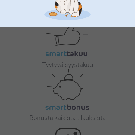
Miksi
smartphoto
?
Tyytyväisyystakuu
Bonusta kaikista tilauksista