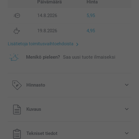
Päivämäärä
Hinta
14.8.2026
5,95
19.8.2026
4,95
Lisätietoja toimitusvaihtoehdoista
Menikö pieleen?
Saa uusi tuote ilmaiseksi
Hinnasto
Kaikki hinnat ovat euroina, sisältävät arvonlisäveron ja
Kuvaus
eivät sisällä postikuluja.
Tekniset tiedot