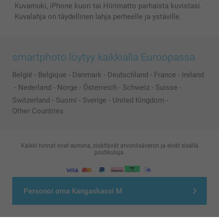
Kuvamuki, iPhone kuori tai Hiirimatto parhaista kuvistasi.
Kuvalahja on täydellinen lahja perheelle ja ystäville.
smartphoto löytyy kaikkialla Euroopassa
België
-
Belgique
-
Danmark
-
Deutschland
-
France
-
Ireland
-
Nederland
-
Norge
-
Österreich
-
Schweiz
-
Suisse
-
Switzerland
-
Suomi
-
Sverige
-
United Kingdom
-
Other Countries
Kaikki hinnat ovat euroina, sisältävät arvonlisäveron ja eivät sisällä
postikuluja.
© smartphoto group. All rights reserved
Personoi oma Kangaskassi M