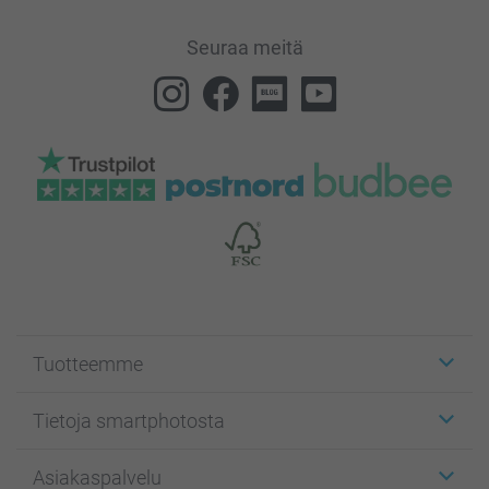
Seuraa meitä
Tuotteemme
Etiketit
Tietoja smartphotosta
Kuvakortit
Kuvalahjat
Tietoja smartphotosta
Asiakaspalvelu
Kuvakirjat
Affiliate ohjelma