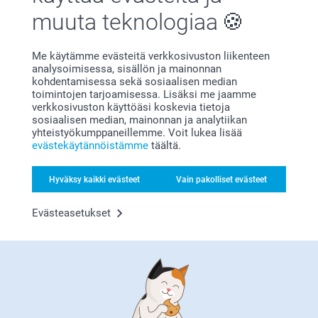
31.5.2022
muuta teknologiaa
12:51
Hei Aaron
Näytä lisää
Lämmin kiitos 5 tähdestä ja palautteesta, se on
meille erittäin tärkeää. Kiva että pidät
Me käytämme evästeitä verkkosivuston liikenteen
Liittyvät tuotteet
kangaskassista, toivon siitä on iloa pitkäksi aikaa!
analysoimisessa, sisällön ja mainonnan
Mukavaa päivänjatkoa,
kohdentamisessa sekä sosiaalisen median
Johanna, Smartphoto
toimintojen tarjoamisessa. Lisäksi me jaamme
Heijastinliivi
Persoonallinen
verkkosivuston käyttöäsi koskevia tietoja
jumppapussi
5 mallia
sosiaalisen median, mainonnan ja analytiikan
21,95
19,95
yhteistyökumppaneillemme. Voit lukea lisää
evästekäytännöistämme
täältä.
(2 arvostelut)
(1 arvostelut)
Hyväksy kaikki evästeet
Vain pakolliset evästeet
Pinssi
Avaimenperä
10 mallia
4 mallia
Evästeasetukset
Alkaen
5,95
Alkaen
10,95
(13 arvostelut)
(74 arvostelut)