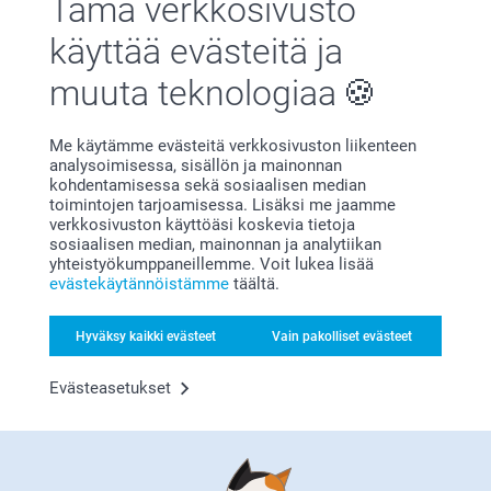
Tämä verkkosivusto
Miksi
smartphoto
?
käyttää evästeitä ja
muuta teknologiaa
Me käytämme evästeitä verkkosivuston liikenteen
analysoimisessa, sisällön ja mainonnan
kohdentamisessa sekä sosiaalisen median
toimintojen tarjoamisessa. Lisäksi me jaamme
verkkosivuston käyttöäsi koskevia tietoja
Tyytyväisyystakuu
sosiaalisen median, mainonnan ja analytiikan
yhteistyökumppaneillemme. Voit lukea lisää
evästekäytännöistämme
täältä.
Hyväksy kaikki evästeet
Vain pakolliset evästeet
Evästeasetukset
Bonusta kaikista tilauksista