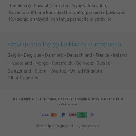
Tee hienoja Kuvalahjoja kuten Tyyny valokuvalla,
Kuvamuki, iPhone kuori tai Hiirimatto parhaista kuvistasi.
Kuvalahja on täydellinen lahja perheelle ja ystäville.
smartphoto löytyy kaikkialla Euroopassa
België
-
Belgique
-
Danmark
-
Deutschland
-
France
-
Ireland
-
Nederland
-
Norge
-
Österreich
-
Schweiz
-
Suisse
-
Switzerland
-
Suomi
-
Sverige
-
United Kingdom
-
Other Countries
Kaikki hinnat ovat euroina, sisältävät arvonlisäveron ja eivät sisällä
postikuluja.
© smartphoto group. All rights reserved