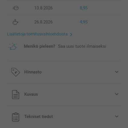
13.8.2026
8,95
26.8.2026
4,95
Lisätietoja toimitusvaihtoehdoista
Menikö pieleen?
Saa uusi tuote ilmaiseksi
Hinnasto
Kaikki hinnat ovat euroina, sisältävät arvonlisäveron ja
Kuvaus
eivät sisällä postikuluja.
Tekniset tiedot