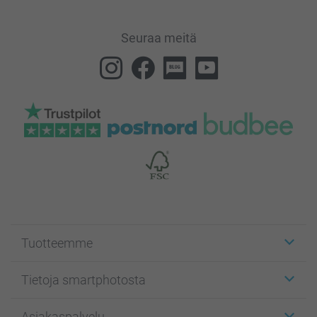
Seuraa meitä
Tuotteemme
Etiketit
Tietoja smartphotosta
Kuvakortit
Kuvalahjat
Tietoja smartphotosta
Asiakaspalvelu