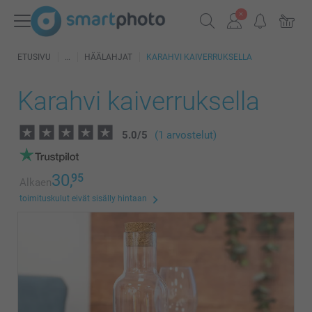
ETUSIVU
HÄÄLAHJAT
KARAHVI KAIVERRUKSELLA
Karahvi kaiverruksella
5.0
/
5
(1 arvostelut)
30,
95
Alkaen
toimituskulut eivät sisälly hintaan