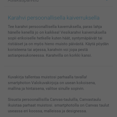
Kuvakirjat
Affiliate ohjelma
Canvas & Seinäkoristeet
Yleinen tietosuojalausunto
Ota yhteyttä & FAQ
Valokuvat, Julisteet & Taskukirjat
Evästekäytäntö
100% tyytyväisyystakuu
Karahvi persoonallisella kaiverruksella
Kännykkä & Tabletti
Sivukartta
smartbonus
Tee karahvi persoonallisella kaverruksella, paras lahja
MyNameBook
Ehdot/takuut
Hinnat & maksutavat
hänelle kenellä jo on kaikkea! Vesikarahvi kaiverruksella
Kuvakalenterit & Päivyrit
Investor Relations
Tilausten tila
sopii erikoiselle hetkelle kuten häät, syntymäpäivät tai
Valokuvakehykset & Lisätarvikkeet
ristiäiset ja on myös hieno muisto päivästä. Käytä pöydän
Lahjakortti
koristeena tai arjessa, karahvin voi jopa pestä
astianpesukoneessa. Karahvilla on korkki kansi.
Kaikki kuvatuotteet
Kuvakirja tallentaa muistosi parhaalla tavalla!
smartphoton Valokuvakirjoja on usean kokoisena,
mallina ja hintaisena, valitse sinulle sopivin.
Sisusta persoonallisilla Canvas-tauluilla, Canvastaulu
ikuistaa parhaat muistosi. smartphotolla on Canvas taulut
useassa eri koossa, malleissa ja designessa.