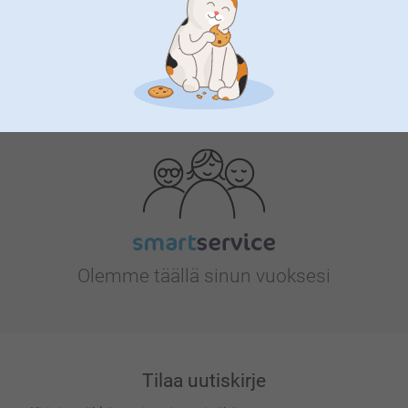
Etsitkö inspiraatiota?
Olemme täällä sinun vuoksesi
Tilaa uutiskirje