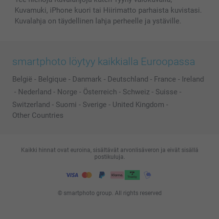
Kuvamuki, iPhone kuori tai Hiirimatto parhaista kuvistasi.
Kuvalahja on täydellinen lahja perheelle ja ystäville.
smartphoto löytyy kaikkialla Euroopassa
België
-
Belgique
-
Danmark
-
Deutschland
-
France
-
Ireland
-
Nederland
-
Norge
-
Österreich
-
Schweiz
-
Suisse
-
Switzerland
-
Suomi
-
Sverige
-
United Kingdom
-
Other Countries
Kaikki hinnat ovat euroina, sisältävät arvonlisäveron ja eivät sisällä
postikuluja.
© smartphoto group. All rights reserved