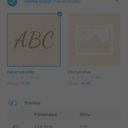
Valitse tyyppi
(Kaiverruksella)
Kaiverruksella
Väritulostus
3
4
3
4
0,3 cm
0,3 cm
Alkaen
17,95
Alkaen
19,95
Toimitus
Päivämäärä
Hinta
13.8.2026
5,95