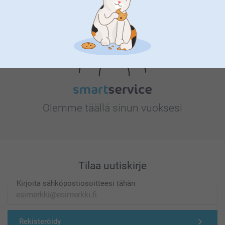
Etsitkö inspiraatiota?
Olemme täällä sinun vuoksesi
Tilaa uutiskirje
Kirjoita sähköpostiosoitteesi tähän
Rekisteröidy