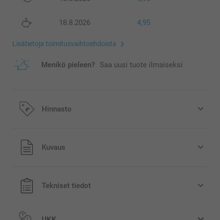
18.8.2026
4,95
Lisätietoja toimitusvaihtoehdoista
Menikö pieleen?
Saa uusi tuote ilmaiseksi
Hinnasto
Kaikki hinnat ovat euroina, sisältävät arvonlisäveron ja
Kuvaus
eivät sisällä postikuluja.
Tekniset tiedot
UKK