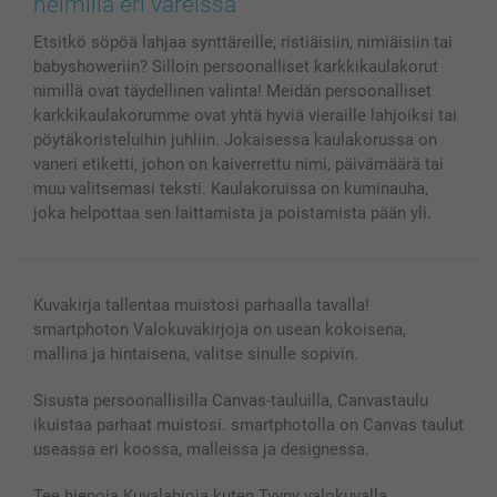
helmillä eri väreissä
MyNameBook
Ehdot/takuut
Hinnat & maksutavat
Etsitkö söpöä lahjaa synttäreille, ristiäisiin, nimiäisiin tai
Kuvakalenterit & Päivyrit
Investor Relations
Tilausten tila
babyshoweriin? Silloin persoonalliset karkkikaulakorut
Valokuvakehykset & Lisätarvikkeet
nimillä ovat täydellinen valinta! Meidän persoonalliset
Lahjakortti
karkkikaulakorumme ovat yhtä hyviä vieraille lahjoiksi tai
Kaikki kuvatuotteet
pöytäkoristeluihin juhliin. Jokaisessa kaulakorussa on
vaneri etiketti, johon on kaiverrettu nimi, päivämäärä tai
muu valitsemasi teksti. Kaulakoruissa on kuminauha,
joka helpottaa sen laittamista ja poistamista pään yli.
Kuvakirja tallentaa muistosi parhaalla tavalla!
smartphoton Valokuvakirjoja on usean kokoisena,
mallina ja hintaisena, valitse sinulle sopivin.
Sisusta persoonallisilla Canvas-tauluilla, Canvastaulu
ikuistaa parhaat muistosi. smartphotolla on Canvas taulut
useassa eri koossa, malleissa ja designessa.
Tee hienoja Kuvalahjoja kuten Tyyny valokuvalla,