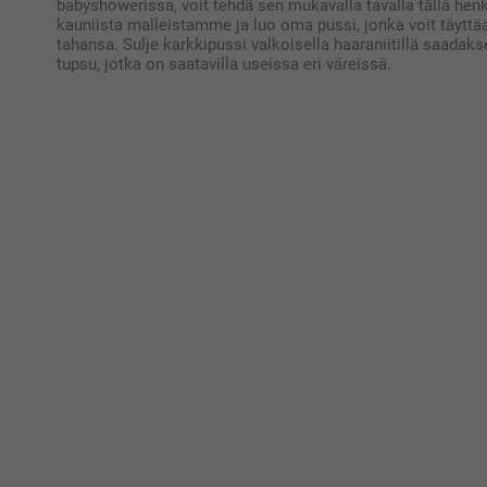
babyshowerissa, voit tehdä sen mukavalla tavalla tällä henki
kauniista malleistamme ja luo oma pussi, jonka voit täyttää k
tahansa. Sulje karkkipussi valkoisella haaraniitillä saadaks
tupsu, jotka on saatavilla useissa eri väreissä.