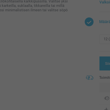
lökohtaisella karkkipussilla. Valitse yksi
Valko
arkeilla, suklaalla, tikkareilla tai millä
esi minimalistisen ilmeen tai valitse söpö
Määr
Sii
Toimit