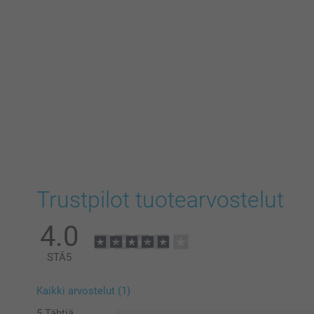
Trustpilot tuotearvostelut
4.0
STÄ
5
Kaikki arvostelut (1)
5 Tähtiä