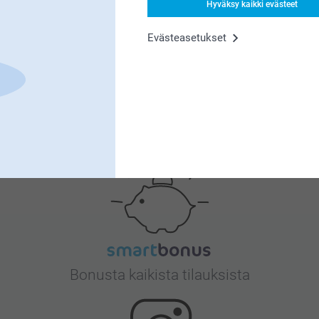
Hyväksy kaikki evästeet
Miksi
smartphoto
?
Evästeasetukset
Tyytyväisyystakuu
Bonusta kaikista tilauksista