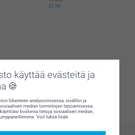
21,95
to käyttää evästeitä ja
aa
on liikenteen analysoimisessa, sisällön ja
siaalisen median toimintojen tarjoamisessa.
äyttöäsi koskevia tietoja sosiaalisen median,
kumppaneillemme. Voit lukea lisää