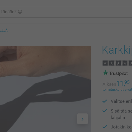
ELLÄ
Karkki
11,
95
Alkaen
toimituskulut eivät
Valitse eri
Sisältää se
lahjalla
Jotakin ko