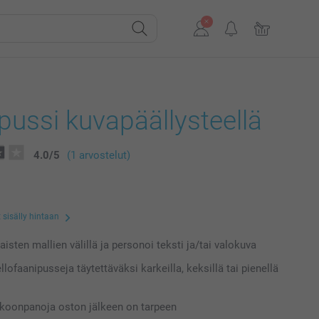
pussi kuvapäällysteellä
4.0
/
5
(1 arvostelut)
 sisälly hintaan
laisten mallien välillä ja personoi teksti ja/tai valokuva
llofaanipusseja täytettäväksi karkeilla, keksillä tai pienellä
koonpanoja oston jälkeen on tarpeen