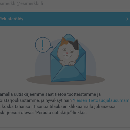
Rekisteröidy
aamalla uutiskirjeemme saat tietoa tuotteistamme ja
koistarjouksistamme, ja hyväksyt näin
Yleisen Tietosuojalausuma
t koska tahansa irtisanoa tilauksen klikkaamalla jokaisessa
skirjeessä olevaa “Peruuta uutiskirje”-linkkiä.