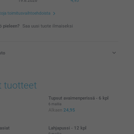
19.8.2026
4,95
etoja toimitusvaihtoehdoista
 pieleen?
Saa uusi tuote ilmaiseksi
sto
at euroina, sisältävät arvonlisäveron ja eivät sisällä
t tuotteet
Tupsut avaimenperissä - 6 kpl
6 mallia
Alkaen
24,95
rasiat
Lahjapussi - 12 kpl
9 mallia