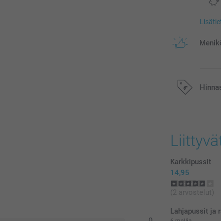
Lisäti
Menikö
Hinna
Kaikki hinnat ov
postikuluja.
Liittyvä
Karkkipussit
14,95
(2 arvostelut)
Lahjapussit ja 
0
6 mallia