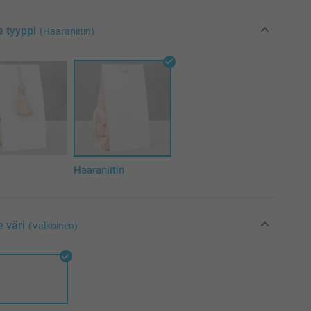
e tyyppi
(Haaraniitin)
Haaraniitin
e väri
(Valkoinen)