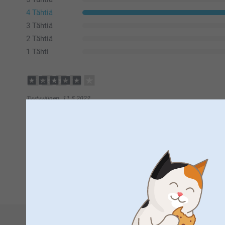
4 Tähtiä
3 Tähtiä
2 Tähtiä
1 Tähti
Tyytyväinen,
11.5.2022
Todella hyvä! Ainoa miinus tulee sellofaani pussista puuttuv
reikä, koska paketin mukana tulevat nastat eivät läpäise pu
Näytä reaktiot
12.5.2022
1
13:00
Hei Tyytyväinen
Suuret kiitokset 4 tähdestä ja palautteesta, se on meil
Tarkoitus ei ole lävistää pusseja, vaan taittaa ja kiinn
Lämpimin kiitoksin,
Kirsi/Smartphoto