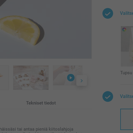
Valits
Tupsu
Valits
Tekniset tiedot
 häissäsi tai antaa pieniä kiitoslahjoja