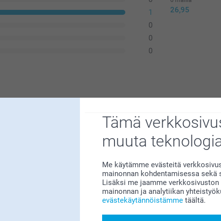
26,95
1
0
0
0
asta reiästä. Pitää itse painaa esim saksilla
Tämä verkkosivus
ssin pintaa vaan taipuvat.
muuta teknologi
Me käytämme evästeitä verkkosivust
mainonnan kohdentamisessa sekä so
Lisäksi me jaamme verkkosivuston k
mainonnan ja analytiikan yhteistyö
le erittäin tärkeää. Kiva että pidät tuotteesta!
evästekäytännöistämme
täältä.
ittää kuva ja vain asettaa pussi sinne väliin :)