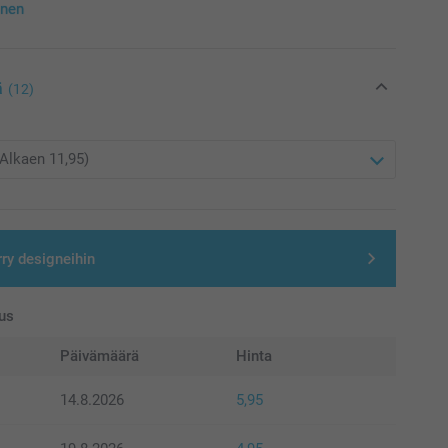
inen
ä
(12)
rry designeihin
us
Päivämäärä
Hinta
14.8.2026
5,95