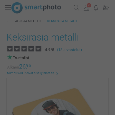
LAHJOJA MIEHELLE
KEKSIRASIA METALLI
Keksirasia metalli
4.9
/
5
(18 arvostelut)
26,
95
Alkaen
toimituskulut eivät sisälly hintaan