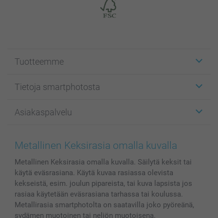
Tuotteemme
Etiketit
Tietoja smartphotosta
Kuvakortit
Kuvalahjat
Tietoja smartphotosta
Asiakaspalvelu
Kuvakirjat
Affiliate ohjelma
Canvas & Seinäkoristeet
Yleinen tietosuojalausunto
Ota yhteyttä & FAQ
Valokuvat, Julisteet & Taskukirjat
Evästekäytäntö
100% tyytyväisyystakuu
Metallinen Keksirasia omalla kuvalla
Kännykkä & Tabletti
Sivukartta
smartbonus
Metallinen Keksirasia omalla kuvalla. Säilytä keksit tai
MyNameBook
Ehdot/takuut
Hinnat & maksutavat
käytä eväsrasiana. Käytä kuvaa rasiassa olevista
Kuvakalenterit & Päivyrit
Investor Relations
Tilausten tila
kekseistä, esim. joulun pipareista, tai kuva lapsista jos
Valokuvakehykset & Lisätarvikkeet
rasiaa käytetään eväsrasiana tarhassa tai koulussa.
Lahjakortti
Metallirasia smartphotolta on saatavilla joko pyöreänä,
sydämen muotoinen tai neliön muotoisena.
Kaikki kuvatuotteet