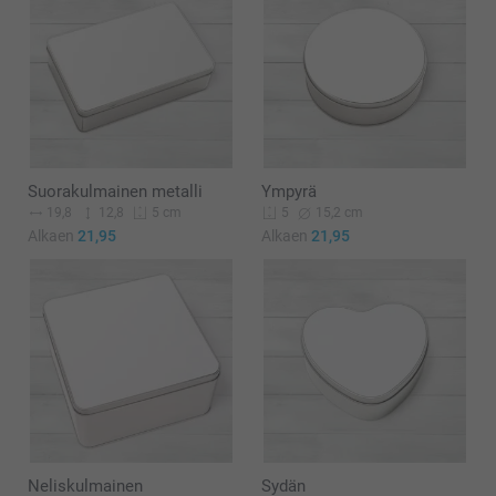
Suorakulmainen metalli
Ympyrä
19,8
12,8
15,2 cm
5 cm
5
Alkaen
21,95
Alkaen
21,95
Neliskulmainen
Sydän