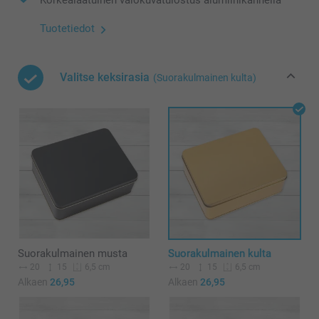
Tuotetiedot
Valitse keksirasia
(Suorakulmainen kulta)
Suorakulmainen musta
Suorakulmainen kulta
20
15
20
15
6,5 cm
6,5 cm
Alkaen
26,95
Alkaen
26,95