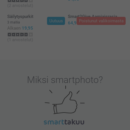
(2 arvostelut)
Säilytyspurkit
Smart2Give Aamiaisrasia
Uutuus
Poistunut valikoimasta
3 mallia
64,95
Alkaen
19,95
(1 arvostelut)
Miksi
smartphoto
?