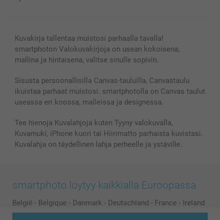
Kuvakirja tallentaa muistosi parhaalla tavalla!
smartphoton Valokuvakirjoja on usean kokoisena,
mallina ja hintaisena, valitse sinulle sopivin.
Sisusta persoonallisilla Canvas-tauluilla, Canvastaulu
ikuistaa parhaat muistosi. smartphotolla on Canvas taulut
useassa eri koossa, malleissa ja designessa.
Tee hienoja Kuvalahjoja kuten Tyyny valokuvalla,
Kuvamuki, iPhone kuori tai Hiirimatto parhaista kuvistasi.
Kuvalahja on täydellinen lahja perheelle ja ystäville.
smartphoto löytyy kaikkialla Euroopassa
België
-
Belgique
-
Danmark
-
Deutschland
-
France
-
Ireland
-
Nederland
-
Norge
-
Österreich
-
Schweiz
-
Suisse
-