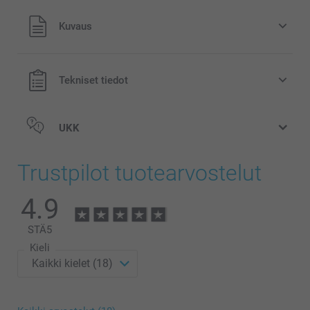
Kaikki hinnat ovat euroina, sisältävät arvonlisäveron ja
Kuvaus
eivät sisällä postikuluja.
Tekniset tiedot
UKK
Trustpilot tuotearvostelut
4.9
STÄ
5
Kieli