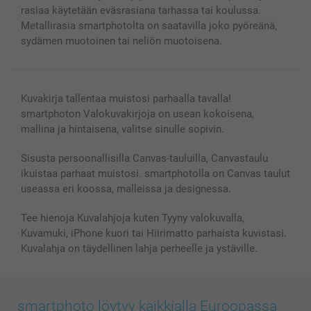
Valokuvakehykset & Lisätarvikkeet
rasiaa käytetään eväsrasiana tarhassa tai koulussa.
Lahjakortti
Metallirasia smartphotolta on saatavilla joko pyöreänä,
sydämen muotoinen tai neliön muotoisena.
Kaikki kuvatuotteet
Kuvakirja tallentaa muistosi parhaalla tavalla!
smartphoton Valokuvakirjoja on usean kokoisena,
mallina ja hintaisena, valitse sinulle sopivin.
Sisusta persoonallisilla Canvas-tauluilla, Canvastaulu
ikuistaa parhaat muistosi. smartphotolla on Canvas taulut
useassa eri koossa, malleissa ja designessa.
Tee hienoja Kuvalahjoja kuten Tyyny valokuvalla,
Kuvamuki, iPhone kuori tai Hiirimatto parhaista kuvistasi.
Kuvalahja on täydellinen lahja perheelle ja ystäville.
smartphoto löytyy kaikkialla Euroopassa