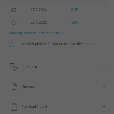
17.8.2026
5,95
26.8.2026
4,95
Lisätietoja toimitusvaihtoehdoista
Menikö pieleen?
Saa uusi tuote ilmaiseksi
Hinnasto
Kaikki hinnat ovat euroina, sisältävät arvonlisäveron ja
Kuvaus
eivät sisällä postikuluja.
Tekniset tiedot