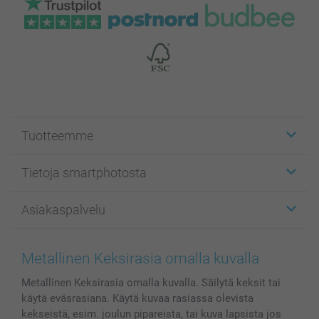
Tuotteemme
Etiketit
Tietoja smartphotosta
Kuvakortit
Kuvalahjat
Tietoja smartphotosta
Asiakaspalvelu
Kuvakirjat
Affiliate ohjelma
Canvas & Seinäkoristeet
Yleinen tietosuojalausunto
Ota yhteyttä & FAQ
Valokuvat, Julisteet & Taskukirjat
Evästekäytäntö
100% tyytyväisyystakuu
Metallinen Keksirasia omalla kuvalla
Kännykkä & Tabletti
Sivukartta
smartbonus
Metallinen Keksirasia omalla kuvalla. Säilytä keksit tai
MyNameBook
Ehdot/takuut
Hinnat & maksutavat
käytä eväsrasiana. Käytä kuvaa rasiassa olevista
Kuvakalenterit & Päivyrit
Investor Relations
Tilausten tila
kekseistä, esim. joulun pipareista, tai kuva lapsista jos