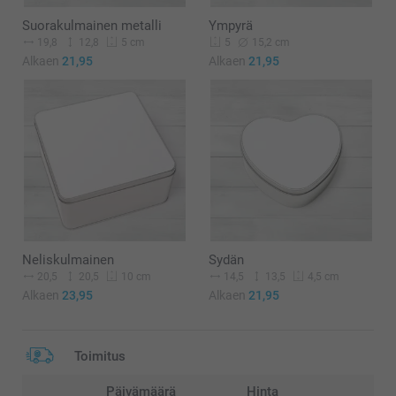
Suorakulmainen metalli
Ympyrä
19,8
12,8
15,2 cm
5 cm
5
Alkaen
21,95
Alkaen
21,95
Neliskulmainen
Sydän
20,5
20,5
14,5
13,5
10 cm
4,5 cm
Alkaen
23,95
Alkaen
21,95
Toimitus
Päivämäärä
Hinta