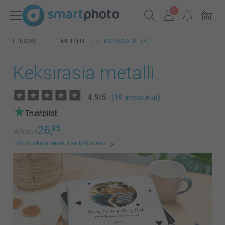
ETUSIVU
MIEHILLE
KEKSIRASIA METALLI
Keksirasia metalli
4.9
/
5
(18 arvostelut)
26,
95
Alkaen
toimituskulut eivät sisälly hintaan