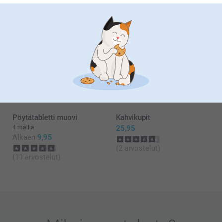
Näytä lisää
Liittyvät tuotteet
Leikkuulauta puuta
Muki
3 mallia
7 mallia
Alkaen
25,95
Alkaen
10,95
(3 arvostelut)
(388 arvostelut)
Pöytätabletti muovi
Kahvikupit
4 mallia
25,95
Alkaen
9,95
(2 arvostelut)
(11 arvostelut)