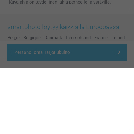
Kuvalahja on täydellinen lahja perheelle ja ystäville.
smartphoto löytyy kaikkialla Euroopassa
België
-
Belgique
-
Danmark
-
Deutschland
-
France
-
Ireland
-
Nederland
-
Norge
-
Österreich
-
Schweiz
-
Suisse
-
Personoi oma Tarjoilukulho
Switzerland
-
Suomi
-
Sverige
-
United Kingdom
-
Other Countries
Kaikki hinnat ovat euroina, sisältävät arvonlisäveron ja eivät sisällä
postikuluja.
© smartphoto group. All rights reserved