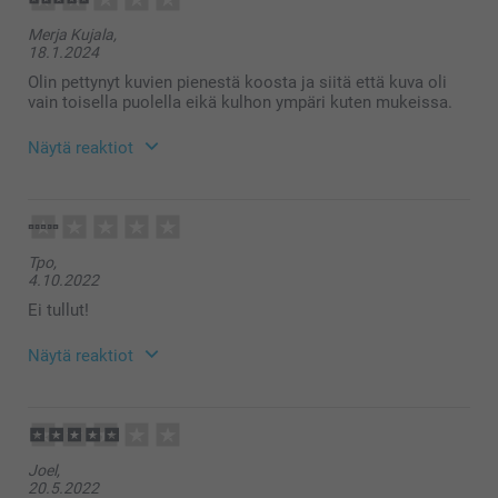
Merja Kujala,
18.1.2024
Olin pettynyt kuvien pienestä koosta ja siitä että kuva oli
vain toisella puolella eikä kulhon ympäri kuten mukeissa.
Näytä reaktiot
22.1.2024
11:41
Hei Merja!
Tpo,
Kiitos palautteesta. Ikävä kuulla että et ole täysin
4.10.2022
tyytyväinen saamaasi tuotteeseen. Mikäli haluat
tehdä reklamaation, ota yhteyttä asiakaspalveluun
Ei tullut!
https://www.smartphoto.fi/yhteystiedot, autamme
mielellään.
Näytä reaktiot
Lämpimät terveiset
Kaisa@smartphoto
5.10.2022
11:34
Hei Tpo,
Joel,
Kiitos palautteesta, tämä on tärkeä meille. Normaali
20.5.2022
toimitusaika on noin 5-8 arkipäivää. Jos et vieläkään