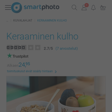
KUVALAHJAT
KERAAMINEN KULHO
Keraaminen kulho
2.7
/
5
(7 arvostelut)
24,
95
Alkaen
toimituskulut eivät sisälly hintaan