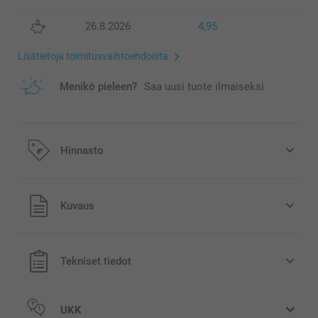
26.8.2026
4,95
Lisätietoja toimitusvaihtoehdoista
Menikö pieleen?
Saa uusi tuote ilmaiseksi
Hinnasto
Kaikki hinnat ovat euroina, sisältävät arvonlisäveron ja
Kuvaus
eivät sisällä postikuluja.
Tekniset tiedot
UKK