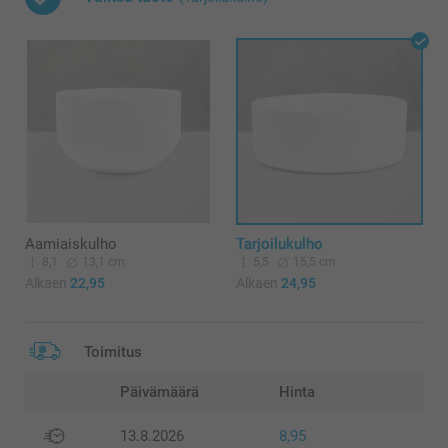
Aamiaiskulho
Tarjoilukulho
8,1
13,1 cm
5,5
15,5 cm
Alkaen
22,95
Alkaen
24,95
Toimitus
Päivämäärä
Hinta
13.8.2026
8,95