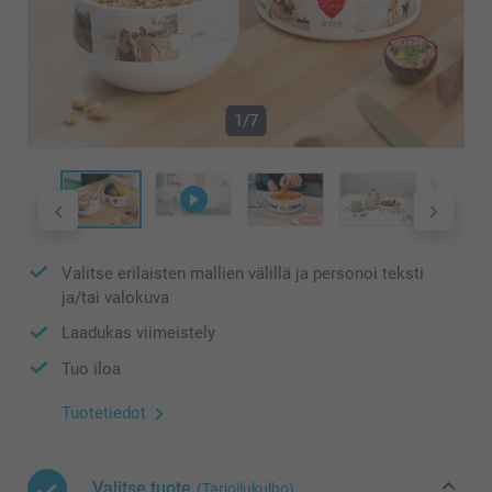
1/7
Valitse erilaisten mallien välillä ja personoi teksti
ja/tai valokuva
Laadukas viimeistely
Tuo iloa
Tuotetiedot
Valitse tuote
(Tarjoilukulho)