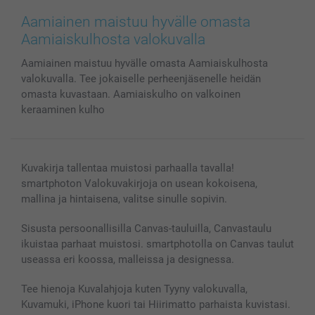
Valokuvat, Julisteet & Taskukirjat
Evästekäytäntö
100% tyytyväisyystakuu
Aamiainen maistuu hyvälle omasta
Kännykkä & Tabletti
Sivukartta
smartbonus
Aamiaiskulhosta valokuvalla
MyNameBook
Ehdot/takuut
Hinnat & maksutavat
Aamiainen maistuu hyvälle omasta Aamiaiskulhosta
Kuvakalenterit & Päivyrit
Investor Relations
Tilausten tila
valokuvalla. Tee jokaiselle perheenjäsenelle heidän
Valokuvakehykset & Lisätarvikkeet
omasta kuvastaan. Aamiaiskulho on valkoinen
Lahjakortti
keraaminen kulho
Kaikki kuvatuotteet
Kuvakirja tallentaa muistosi parhaalla tavalla!
smartphoton Valokuvakirjoja on usean kokoisena,
mallina ja hintaisena, valitse sinulle sopivin.
Sisusta persoonallisilla Canvas-tauluilla, Canvastaulu
ikuistaa parhaat muistosi. smartphotolla on Canvas taulut
useassa eri koossa, malleissa ja designessa.
Tee hienoja Kuvalahjoja kuten Tyyny valokuvalla,
Kuvamuki, iPhone kuori tai Hiirimatto parhaista kuvistasi.