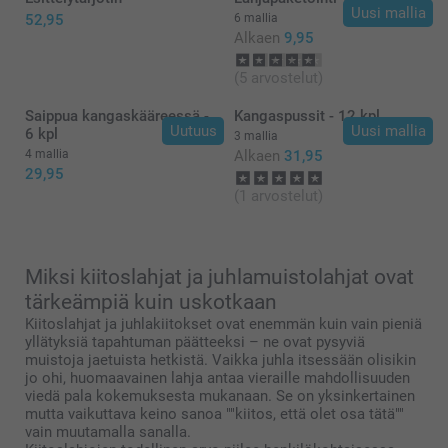
Uusi mallia
52,95
6 mallia
Alkaen
9,95
(5 arvostelut)
Saippua kangaskääreessä -
Kangaspussit - 12 kpl
Uutuus
Uusi mallia
6 kpl
3 mallia
4 mallia
Alkaen
31,95
29,95
(1 arvostelut)
Miksi kiitoslahjat ja juhlamuistolahjat ovat
tärkeämpiä kuin uskotkaan
Kiitoslahjat ja juhlakiitokset ovat enemmän kuin vain pieniä
yllätyksiä tapahtuman päätteeksi – ne ovat pysyviä
muistoja jaetuista hetkistä. Vaikka juhla itsessään olisikin
jo ohi, huomaavainen lahja antaa vieraille mahdollisuuden
viedä pala kokemuksesta mukanaan. Se on yksinkertainen
mutta vaikuttava keino sanoa ""kiitos, että olet osa tätä""
vain muutamalla sanalla.