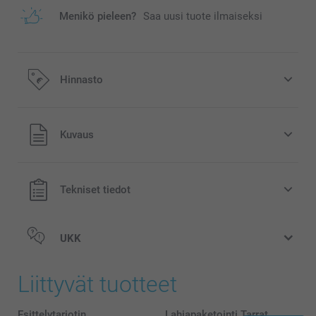
Menikö pieleen?
Saa uusi tuote ilmaiseksi
Hinnasto
Kaikki hinnat ovat euroina, sisältävät arvonlisäveron ja
Kuvaus
eivät sisällä postikuluja.
Tekniset tiedot
UKK
Liittyvät tuotteet
Esittelytarjotin
Lahjapaketointi Tarrat