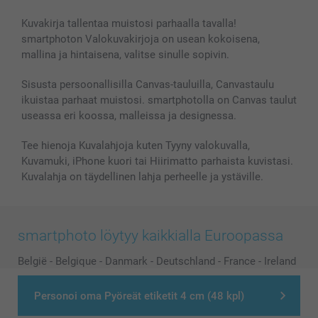
Valokuvat, Julisteet & Taskukirjat
Evästekäytäntö
100% tyytyväisyystakuu
Kuvakirja tallentaa muistosi parhaalla tavalla!
Kännykkä & Tabletti
Sivukartta
smartbonus
smartphoton Valokuvakirjoja on usean kokoisena,
MyNameBook
Ehdot/takuut
Hinnat & maksutavat
mallina ja hintaisena, valitse sinulle sopivin.
Kuvakalenterit & Päivyrit
Investor Relations
Tilausten tila
Valokuvakehykset & Lisätarvikkeet
Sisusta persoonallisilla Canvas-tauluilla, Canvastaulu
ikuistaa parhaat muistosi. smartphotolla on Canvas taulut
Lahjakortti
useassa eri koossa, malleissa ja designessa.
Kaikki kuvatuotteet
Tee hienoja Kuvalahjoja kuten Tyyny valokuvalla,
Kuvamuki, iPhone kuori tai Hiirimatto parhaista kuvistasi.
Kuvalahja on täydellinen lahja perheelle ja ystäville.
smartphoto löytyy kaikkialla Euroopassa
België
-
Belgique
-
Danmark
-
Deutschland
-
France
-
Ireland
-
Nederland
-
Norge
-
Österreich
-
Schweiz
-
Suisse
-
Personoi oma Pyöreät etiketit 4 cm (48 kpl)
Switzerland
-
Suomi
-
Sverige
-
United Kingdom
-
Other Countries