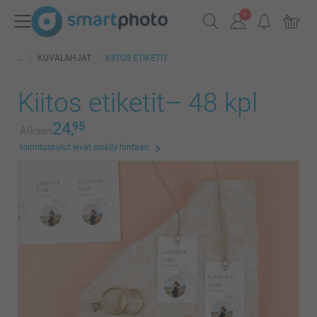
KUVALAHJAT
KIITOS ETIKETIT
Kiitos etiketit– 48 kpl
24,
95
Alkaen
toimituskulut eivät sisälly hintaan