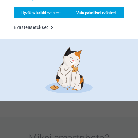
on merkitty lapsen nimi ja päivämäärä, luovat
merkityksellisiä muistoesineitä, joita perheet arvostavat
Hyväksy kaikki evästeet
Vain pakolliset evästeet
vuosien ajan. Baby shower -juhlien vieraat ilahtuvat
personoiduista kiitostarroista, jotka juhlistavat uuden
tulokkaan lähestyvää saapumista, ja syntymäpäivien
Evästeasetukset
kiitoslahjat saavat erityisen merkityksen personoiduilla
korteilla, joihin on painettu valokuvia tai päivänsankarin
nimi. Nämä huolellisesti valitut yksityiskohdat kertovat
vieraille, että he ovat arvostettuja osallistujia
juhlapäivänäsi – eivät vain läsnäolijoita. Olipa kyseessä
rippijuhlien kiitoskortit, joissa on uskonnollisia symboleja,
tai leikkisät syntymäpäiväkortit, räätälöidyt lahjat luovat
juhlaasi yhtenäisen kokonaisuuden ja saavat jokaisen
vieraan tuntemaan itsensä arvostetuksi. Ne herättävät
keskustelua, tuovat iloa ja yhteenkuuluvuuden tunnetta
sekä muuttavat yksinkertaiset kiitoksen eleet arvokkaiksi
muistoiksi, jotka muistuttavat kaikkia juhlassasi jaetusta
rakkaudesta ja onnesta.
Miksi
smartphoto
?