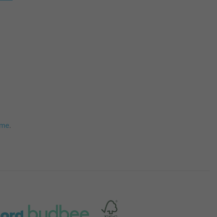
mme
.