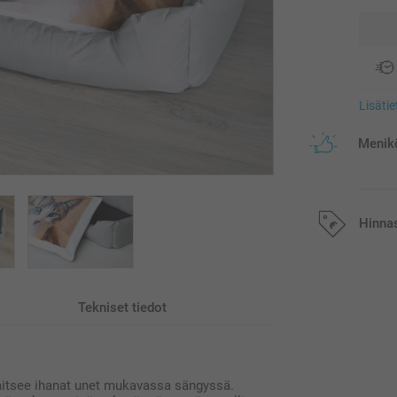
Lisäti
Menikö
Hinna
Kaikki hinnat ov
postikuluja.
Tekniset tiedot
saitsee ihanat unet mukavassa sängyssä.