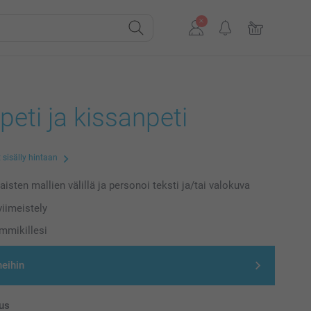
peti ja kissanpeti
 sisälly hintaan
laisten mallien välillä ja personoi teksti ja/tai valokuva
iimeistely
emmikillesi
neihin
us