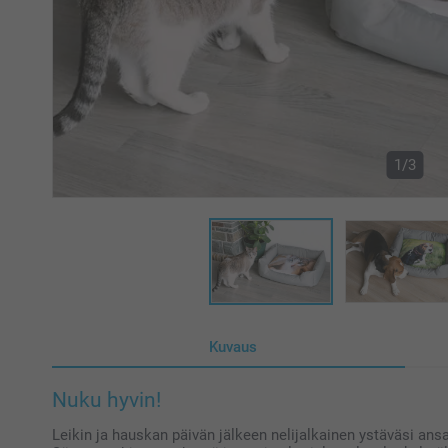
1/3
Kuvaus
Nuku hyvin!
Leikin ja hauskan päivän jälkeen nelijalkainen ystäväsi an