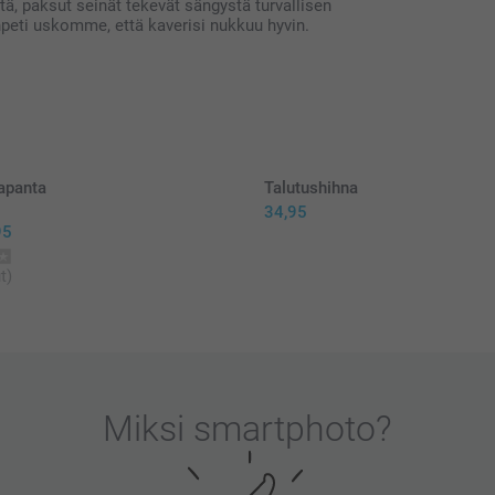
tä, paksut seinät tekevät sängystä turvallisen
npeti uskomme, että kaverisi nukkuu hyvin.
apanta
Talutushihna
34,95
95
t)
Miksi
smartphoto
?