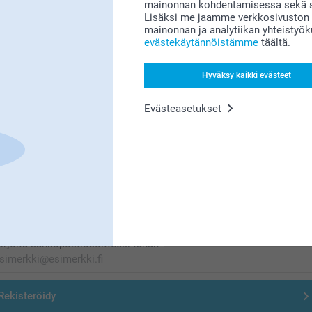
mainonnan kohdentamisessa sekä so
Etsitkö inspiraatiota?
Lisäksi me jaamme verkkosivuston k
mainonnan ja analytiikan yhteistyö
evästekäytännöistämme
täältä.
Hyväksy kaikki evästeet
Evästeasetukset
Olemme täällä sinun vuoksesi
Tilaa uutiskirje
irjoita sähköpostiosoitteesi tähän
Rekisteröidy