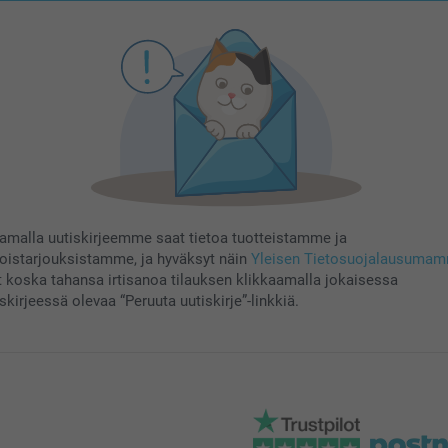
aamalla uutiskirjeemme saat tietoa tuotteistamme ja
koistarjouksistamme, ja hyväksyt näin
Yleisen Tietosuojalausuma
t koska tahansa irtisanoa tilauksen klikkaamalla jokaisessa
skirjeessä olevaa “Peruuta uutiskirje”-linkkiä.