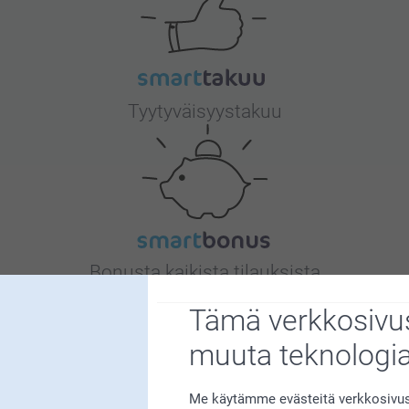
Tyytyväisyystakuu
Bonusta kaikista tilauksista
Tämä verkkosivus
muuta teknologi
Me käytämme evästeitä verkkosivust