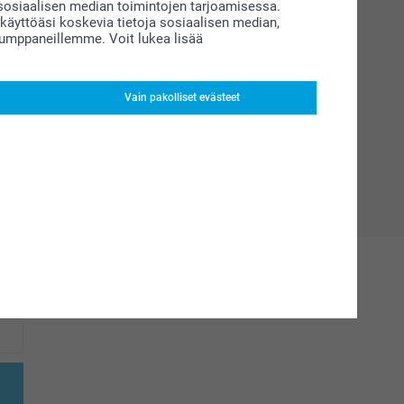
siaalisen median toimintojen tarjoamisessa.
äyttöäsi koskevia tietoja sosiaalisen median,
kumppaneillemme. Voit lukea lisää
Vain pakolliset evästeet