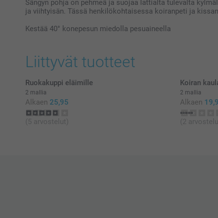
Sängyn pohja on pehmeä ja suojaa lattialta tulevalta kylmäl
ja viihtyisän. Tässä henkilökohtaisessa koiranpeti ja kissa
Kestää 40° konepesun miedolla pesuaineella
Liittyvät tuotteet
Ruokakuppi eläimille
Koiran kaul
2 mallia
2 mallia
Alkaen
25,95
Alkaen
19,
(5 arvostelut)
(2 arvostelu