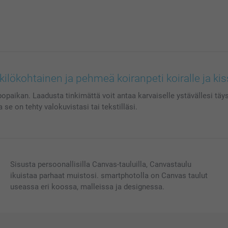
ilökohtainen ja pehmeä koiranpeti koiralle ja kis
opaikan. Laadusta tinkimättä voit antaa karvaiselle ystävällesi täys
e on tehty valokuvistasi tai tekstilläsi.
Sisusta persoonallisilla Canvas-tauluilla, Canvastaulu
ikuistaa parhaat muistosi. smartphotolla on Canvas taulut
useassa eri koossa, malleissa ja designessa.