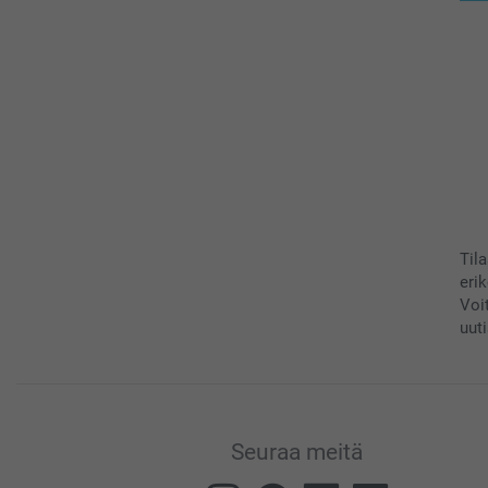
Til
eri
Voi
uuti
Seuraa meitä