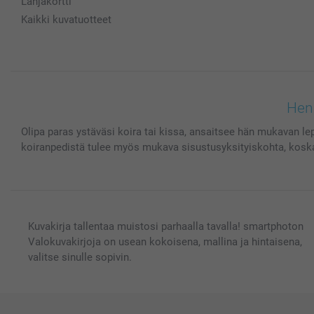
Lahjakortti
Kaikki kuvatuotteet
Henk
Olipa paras ystäväsi koira tai kissa, ansaitsee hän mukavan lep
koiranpedistä tulee myös mukava sisustusyksityiskohta, koska s
Kuvakirja tallentaa muistosi parhaalla tavalla! smartphoton
Valokuvakirjoja on usean kokoisena, mallina ja hintaisena,
valitse sinulle sopivin.