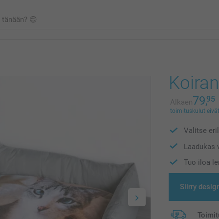
Koiran
79,
95
Alkaen
toimituskulut eivät
Valitse eri
Laadukas v
Tuo iloa l
Siirry desig
Toimit