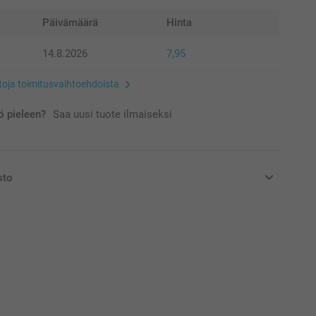
Päivämäärä
Hinta
14.8.2026
7,95
etoja toimitusvaihtoehdoista
 pieleen?
Saa uusi tuote ilmaiseksi
sto
at euroina, sisältävät arvonlisäveron ja eivät sisällä