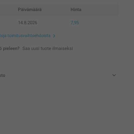
Päivämäärä
Hinta
14.8.2026
7,95
etoja toimitusvaihtoehdoista
 pieleen?
Saa uusi tuote ilmaiseksi
sto
at euroina, sisältävät arvonlisäveron ja eivät sisällä