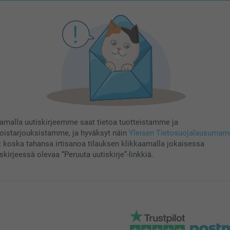
aamalla uutiskirjeemme saat tietoa tuotteistamme ja
koistarjouksistamme, ja hyväksyt näin
Yleisen Tietosuojalausuma
t koska tahansa irtisanoa tilauksen klikkaamalla jokaisessa
skirjeessä olevaa “Peruuta uutiskirje”-linkkiä.