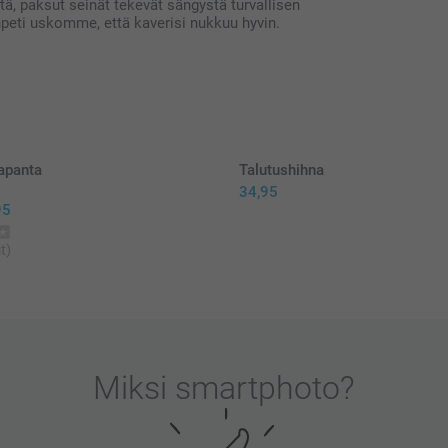
tä, paksut seinät tekevät sängystä turvallisen
npeti uskomme, että kaverisi nukkuu hyvin.
apanta
Talutushihna
34,95
95
t)
Miksi
smartphoto
?