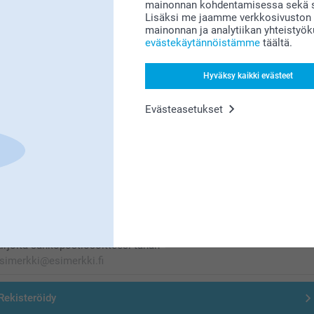
mainonnan kohdentamisessa sekä so
Etsitkö inspiraatiota?
Lisäksi me jaamme verkkosivuston k
mainonnan ja analytiikan yhteistyö
evästekäytännöistämme
täältä.
Hyväksy kaikki evästeet
Evästeasetukset
Olemme täällä sinun vuoksesi
Tilaa uutiskirje
irjoita sähköpostiosoitteesi tähän
Rekisteröidy