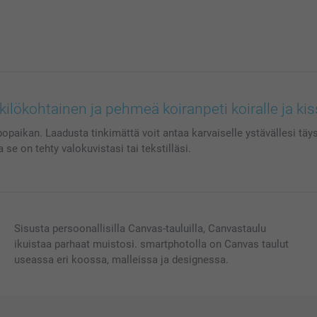
ilökohtainen ja pehmeä koiranpeti koiralle ja kis
opaikan. Laadusta tinkimättä voit antaa karvaiselle ystävällesi täys
e on tehty valokuvistasi tai tekstilläsi.
Sisusta persoonallisilla Canvas-tauluilla, Canvastaulu
ikuistaa parhaat muistosi. smartphotolla on Canvas taulut
useassa eri koossa, malleissa ja designessa.