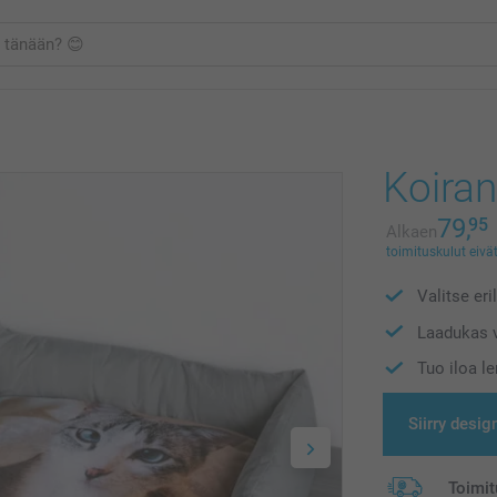
Koiran
79,
95
Alkaen
toimituskulut eivät
Valitse eri
Laadukas v
Tuo iloa l
Siirry desig
Toimit