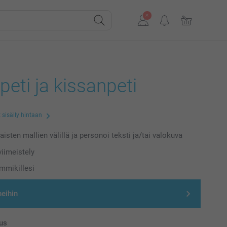
peti ja kissanpeti
 sisälly hintaan
laisten mallien välillä ja personoi teksti ja/tai valokuva
iimeistely
emmikillesi
neihin
us