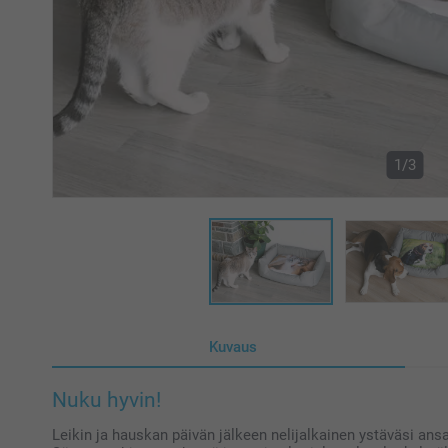
1/3
Kuvaus
Nuku hyvin!
Leikin ja hauskan päivän jälkeen nelijalkainen ystäväsi an