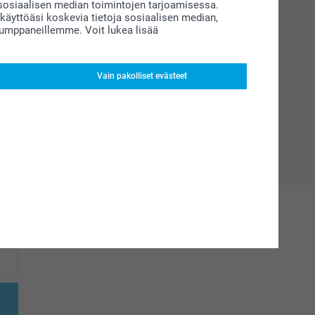
siaalisen median toimintojen tarjoamisessa.
äyttöäsi koskevia tietoja sosiaalisen median,
kumppaneillemme. Voit lukea lisää
Vain pakolliset evästeet