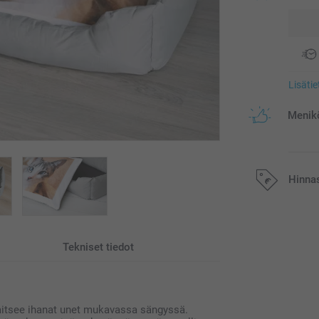
Lisäti
Menikö
Hinna
Kaikki hinnat ov
postikuluja.
Tekniset tiedot
saitsee ihanat unet mukavassa sängyssä.