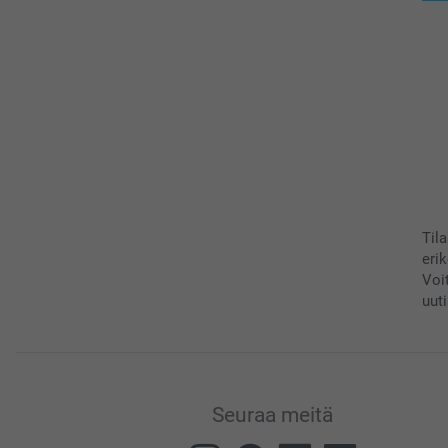
Til
eri
Voi
uuti
Seuraa meitä