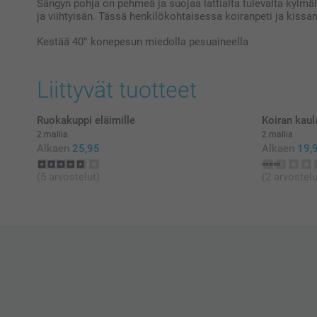
Sängyn pohja on pehmeä ja suojaa lattialta tulevalta kylmäl
ja viihtyisän. Tässä henkilökohtaisessa koiranpeti ja kissa
Kestää 40° konepesun miedolla pesuaineella
Liittyvät tuotteet
Ruokakuppi eläimille
Koiran kaul
2 mallia
2 mallia
Alkaen
25,95
Alkaen
19,
(5 arvostelut)
(2 arvostelu