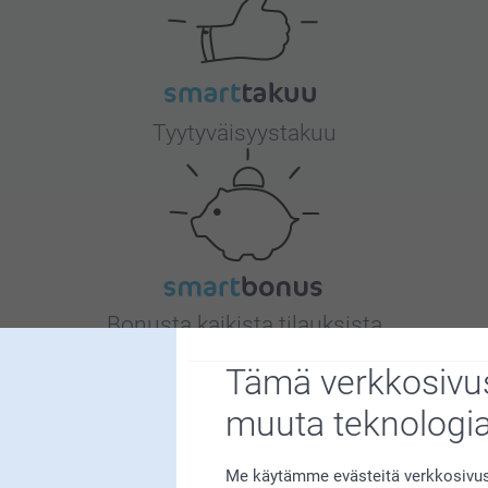
Tyytyväisyystakuu
Bonusta kaikista tilauksista
Tämä verkkosivus
muuta teknologi
Me käytämme evästeitä verkkosivust