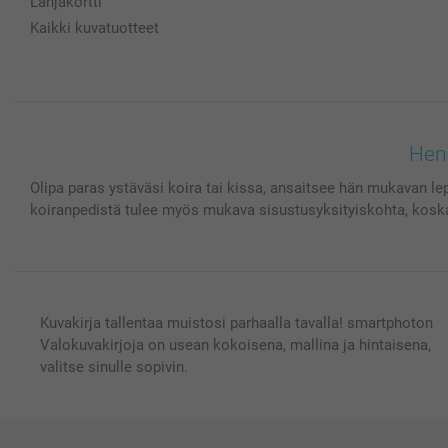
Lahjakortti
Kaikki kuvatuotteet
Henk
Olipa paras ystäväsi koira tai kissa, ansaitsee hän mukavan lep
koiranpedistä tulee myös mukava sisustusyksityiskohta, koska s
Kuvakirja tallentaa muistosi parhaalla tavalla! smartphoton
Valokuvakirjoja on usean kokoisena, mallina ja hintaisena,
valitse sinulle sopivin.