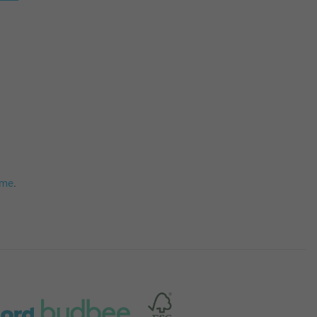
mme
.