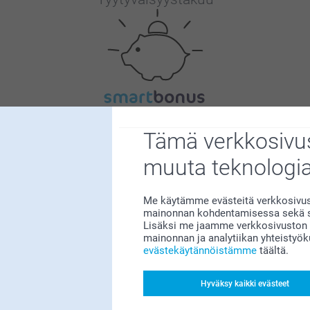
Bonusta kaikista tilauksista
Tämä verkkosivus
muuta teknologi
Me käytämme evästeitä verkkosivust
mainonnan kohdentamisessa sekä so
Lisäksi me jaamme verkkosivuston k
mainonnan ja analytiikan yhteistyö
Etsitkö inspiraatiota?
evästekäytännöistämme
täältä.
Hyväksy kaikki evästeet