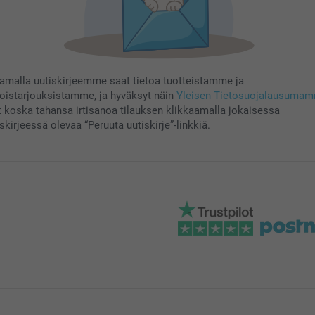
aamalla uutiskirjeemme saat tietoa tuotteistamme ja
koistarjouksistamme, ja hyväksyt näin
Yleisen Tietosuojalausuma
t koska tahansa irtisanoa tilauksen klikkaamalla jokaisessa
skirjeessä olevaa “Peruuta uutiskirje”-linkkiä.