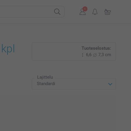
 kpl
Tuoteselostus:
6,6
7,3 cm
Lajittelu