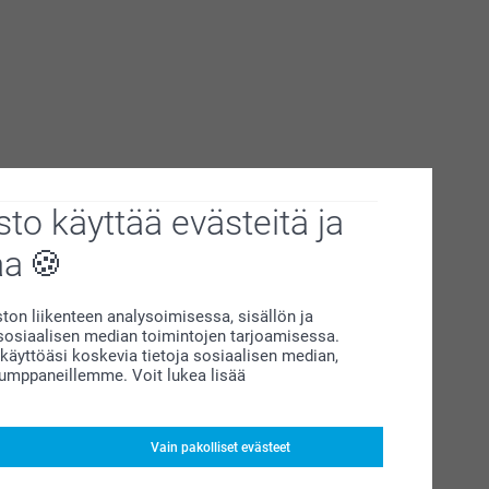
to käyttää evästeitä ja
aa
on liikenteen analysoimisessa, sisällön ja
siaalisen median toimintojen tarjoamisessa.
äyttöäsi koskevia tietoja sosiaalisen median,
kumppaneillemme. Voit lukea lisää
Vain pakolliset evästeet