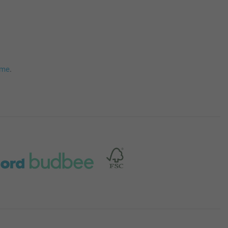
mme
.