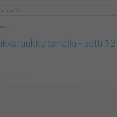
 MALLI
kkaruukku tarralla - setti 12
ävissä olevaa mallia