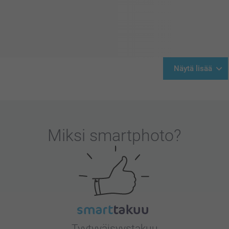
Näytä lisää
Miksi
smartphoto
?
Tyytyväisyystakuu