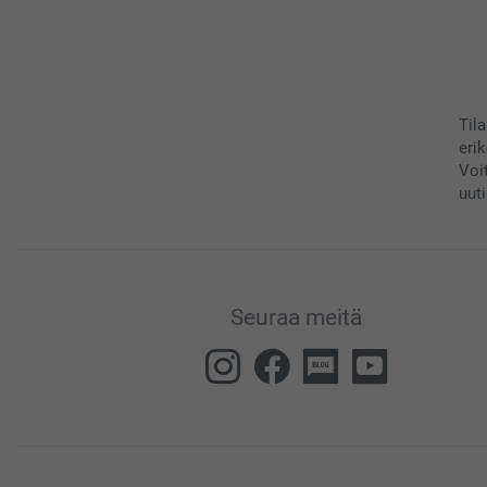
Til
eri
Voi
uuti
Seuraa meitä