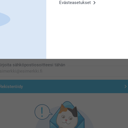
Evästeasetukset
Olemme täällä sinun vuoksesi
Tilaa uutiskirje
irjoita sähköpostiosoitteesi tähän
Rekisteröidy