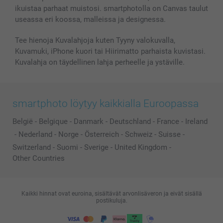
ikuistaa parhaat muistosi. smartphotolla on Canvas taulut
useassa eri koossa, malleissa ja designessa.
Tee hienoja Kuvalahjoja kuten Tyyny valokuvalla,
Kuvamuki, iPhone kuori tai Hiirimatto parhaista kuvistasi.
Kuvalahja on täydellinen lahja perheelle ja ystäville.
smartphoto löytyy kaikkialla Euroopassa
België
-
Belgique
-
Danmark
-
Deutschland
-
France
-
Ireland
-
Nederland
-
Norge
-
Österreich
-
Schweiz
-
Suisse
-
Switzerland
-
Suomi
-
Sverige
-
United Kingdom
-
Other Countries
Kaikki hinnat ovat euroina, sisältävät arvonlisäveron ja eivät sisällä
postikuluja.