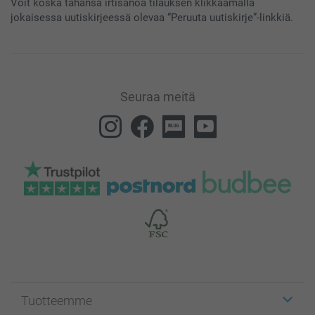
Voit koska tahansa irtisanoa tilauksen klikkaamalla
jokaisessa uutiskirjeessä olevaa “Peruuta uutiskirje”-linkkiä.
Seuraa meitä
Tuotteemme