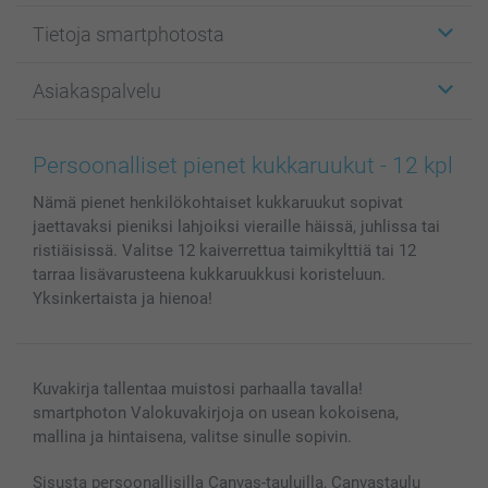
Etiketit
Tietoja smartphotosta
Kuvakortit
Kuvalahjat
Tietoja smartphotosta
Asiakaspalvelu
Kuvakirjat
Affiliate ohjelma
Canvas & Seinäkoristeet
Yleinen tietosuojalausunto
Ota yhteyttä & FAQ
Valokuvat, Julisteet & Taskukirjat
Evästekäytäntö
100% tyytyväisyystakuu
Persoonalliset pienet kukkaruukut - 12 kpl
Kännykkä & Tabletti
Sivukartta
smartbonus
Nämä pienet henkilökohtaiset kukkaruukut sopivat
MyNameBook
Ehdot/takuut
Hinnat & maksutavat
jaettavaksi pieniksi lahjoiksi vieraille häissä, juhlissa tai
Kuvakalenterit & Päivyrit
Investor Relations
Tilausten tila
ristiäisissä. Valitse 12 kaiverrettua taimikylttiä tai 12
Valokuvakehykset & Lisätarvikkeet
tarraa lisävarusteena kukkaruukkusi koristeluun.
Lahjakortti
Yksinkertaista ja hienoa!
Kaikki kuvatuotteet
Kuvakirja tallentaa muistosi parhaalla tavalla!
smartphoton Valokuvakirjoja on usean kokoisena,
mallina ja hintaisena, valitse sinulle sopivin.
Sisusta persoonallisilla Canvas-tauluilla, Canvastaulu