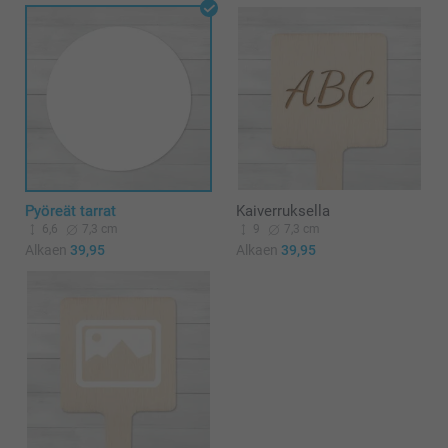
Pyöreät tarrat
Kaiverruksella
6,6
7,3 cm
9
7,3 cm
Alkaen
39,95
Alkaen
39,95