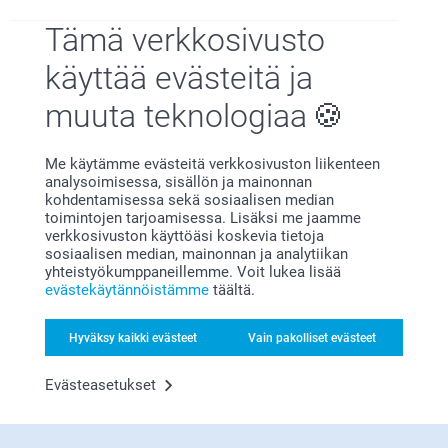
Tämä verkkosivusto
käyttää evästeitä ja
muuta teknologiaa
Miksi
smartphoto
?
Me käytämme evästeitä verkkosivuston liikenteen
analysoimisessa, sisällön ja mainonnan
kohdentamisessa sekä sosiaalisen median
toimintojen tarjoamisessa. Lisäksi me jaamme
verkkosivuston käyttöäsi koskevia tietoja
sosiaalisen median, mainonnan ja analytiikan
yhteistyökumppaneillemme. Voit lukea lisää
evästekäytännöistämme
täältä.
Tyytyväisyystakuu
Hyväksy kaikki evästeet
Vain pakolliset evästeet
Evästeasetukset