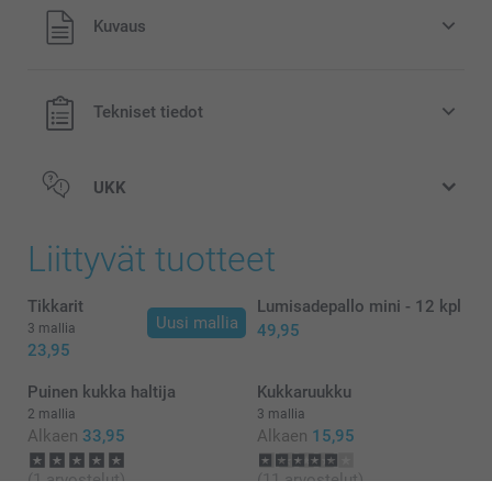
Kaikki hinnat ovat euroina, sisältävät arvonlisäveron ja
Kuvaus
eivät sisällä postikuluja.
Tekniset tiedot
UKK
Liittyvät tuotteet
Tikkarit
Lumisadepallo mini - 12 kpl
Uusi mallia
3 mallia
49,95
23,95
Puinen kukka haltija
Kukkaruukku
2 mallia
3 mallia
Alkaen
33,95
Alkaen
15,95
(1 arvostelut)
(11 arvostelut)