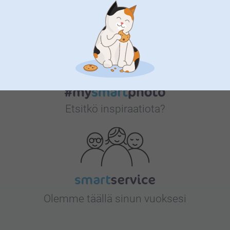
Bonusta kaikista tilauksista
Etsitkö inspiraatiota?
Olemme täällä sinun vuoksesi