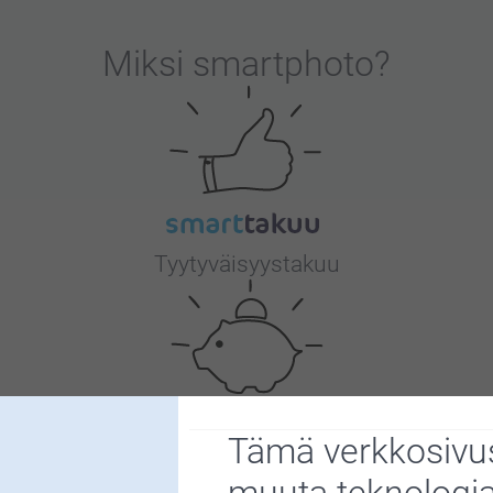
Miksi
smartphoto
?
Tyytyväisyystakuu
Tämä verkkosivus
Bonusta kaikista tilauksista
muuta teknologi