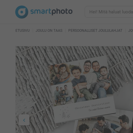
ETUSIVU
JOULU ON TAAS
PERSOONALLISET JOULULAHJAT
JO