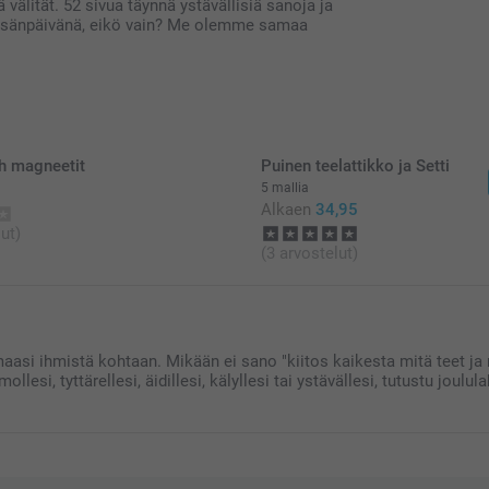
ä välität. 52 sivua täynnä ystävällisiä sanoja ja
ai isänpäivänä, eikö vain? Me olemme samaa
h magneetit
Puinen teelattikko ja Setti
5 mallia
Alkaen
34,95
ut)
(3 arvostelut)
amaasi ihmistä kohtaan. Mikään ei sano "kiitos kaikesta mitä teet j
mollesi, tyttärellesi, äidillesi, kälyllesi tai ystävällesi, tutustu jo