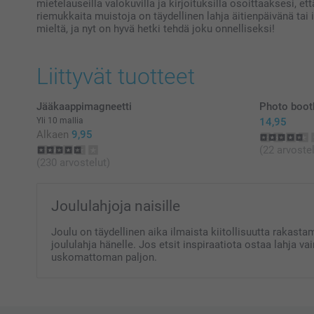
mietelauseilla valokuvilla ja kirjoituksilla osoittaaksesi, ett
riemukkaita muistoja on täydellinen lahja äitienpäivänä t
mieltä, ja nyt on hyvä hetki tehdä joku onnelliseksi!
Liittyvät tuotteet
Jääkaappimagneetti
Photo boot
Yli 10 mallia
14,95
Alkaen
9,95
(22 arvostel
(230 arvostelut)
Joululahjoja naisille
Joulu on täydellinen aika ilmaista kiitollisuutta rakast
joululahja hänelle. Jos etsit inspiraatiota ostaa lahja vai
uskomattoman paljon.