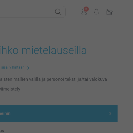
hko mietelauseilla
 sisälly hintaan
laisten mallien välillä ja personoi teksti ja/tai valokuva
iimeistely
neihin
us