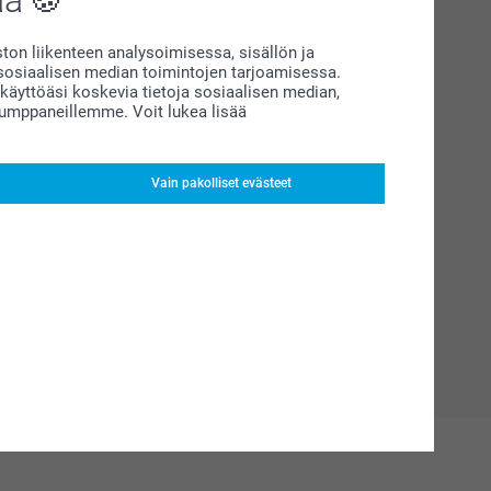
on liikenteen analysoimisessa, sisällön ja
siaalisen median toimintojen tarjoamisessa.
äyttöäsi koskevia tietoja sosiaalisen median,
kumppaneillemme. Voit lukea lisää
Vain pakolliset evästeet