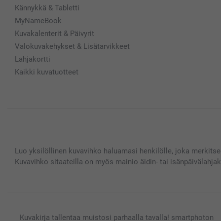
Kännykkä & Tabletti
MyNameBook
Kuvakalenterit & Päivyrit
Valokuvakehykset & Lisätarvikkeet
Lahjakortti
Kaikki kuvatuotteet
Luo yksilöllinen kuvavihko haluamasi henkilölle, joka merkitsee
Kuvavihko sitaateilla on myös mainio äidin- tai isänpäivälahjak
Kuvakirja tallentaa muistosi parhaalla tavalla! smartphoton