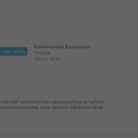
Valokuvaseinä Kuusikulmio
Uusi mallia
10 mallia
Alkaen
18,95
a mitä olet" enemmän kuin persoonallinen ja harkittu
ululahjavalikoimaamme, joka varmasti ilahduttaa häntä