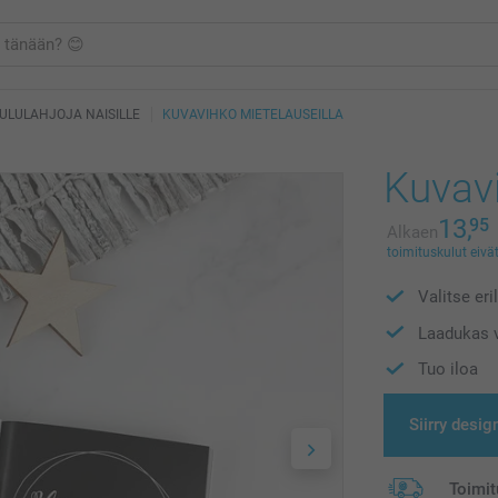
ULULAHJOJA NAISILLE
KUVAVIHKO MIETELAUSEILLA
Kuvavi
13,
95
Alkaen
toimituskulut eivät
Valitse eri
Laadukas v
Tuo iloa
Siirry desig
Toimit