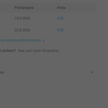
Päivämäärä
Hinta
14.8.2026
5,95
25.8.2026
4,95
etoja toimitusvaihtoehdoista
 pieleen?
Saa uusi tuote ilmaiseksi
sto
at euroina, sisältävät arvonlisäveron ja eivät sisällä