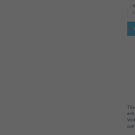
K
Til
eri
Voi
uuti