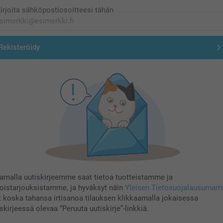
irjoita sähköpostiosoitteesi tähän
Rekisteröidy
aamalla uutiskirjeemme saat tietoa tuotteistamme ja
koistarjouksistamme, ja hyväksyt näin
Yleisen Tietosuojalausuma
t koska tahansa irtisanoa tilauksen klikkaamalla jokaisessa
skirjeessä olevaa “Peruuta uutiskirje”-linkkiä.