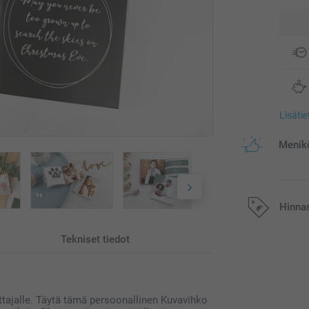
Lisäti
Menikö
Hinna
Tekniset tiedot
Kaikki hinnat ov
postikuluja.
ottajalle. Täytä tämä persoonallinen Kuvavihko