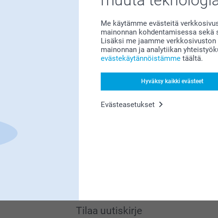
Me käytämme evästeitä verkkosivust
mainonnan kohdentamisessa sekä so
Lisäksi me jaamme verkkosivuston k
mainonnan ja analytiikan yhteistyö
evästekäytännöistämme
täältä.
Etsitkö inspiraatiota?
Hyväksy kaikki evästeet
Evästeasetukset
Olemme täällä sinun vuoksesi
Tilaa uutiskirje