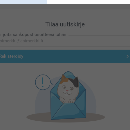
Tilaa uutiskirje
irjoita sähköpostiosoitteesi tähän
Rekisteröidy