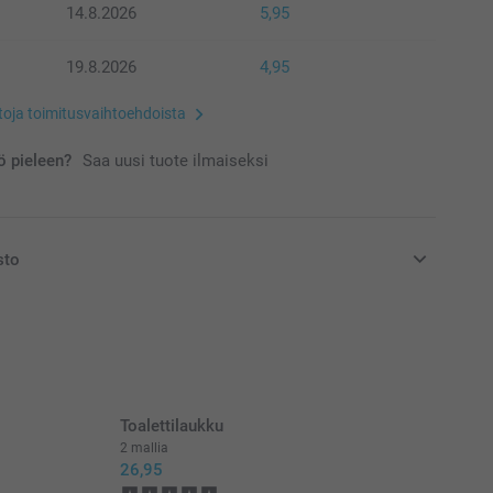
14.8.2026
5,95
19.8.2026
4,95
etoja toimitusvaihtoehdoista
 pieleen?
Saa uusi tuote ilmaiseksi
sto
at euroina, sisältävät arvonlisäveron ja eivät sisällä
Toalettilaukku
2 mallia
26,95