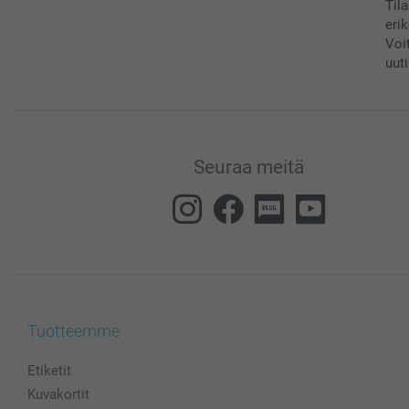
Til
eri
Voi
uuti
Seuraa meitä
Tuotteemme
Etiketit
Kuvakortit