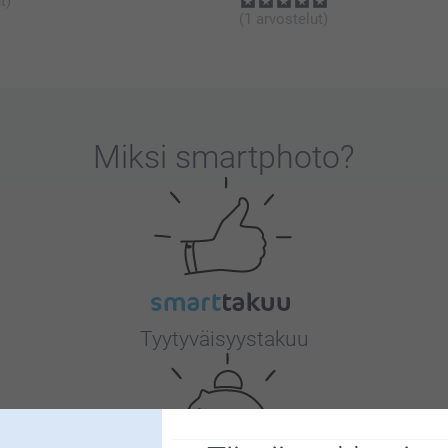
t)
(1 arvostelut)
Miksi
smartphoto
?
Tyytyväisyystakuu