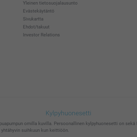
Yleinen tietosuojalausunto
Evästekäytäntö
Sivukartta
Ehdot/takuut
Investor Relations
Kylpyhuonesetti
apumpun omilla kuvilla. Persoonallinen kylpyhuonesetti on sekä hi
yhtähyvin suihkuun kun keittiöön.