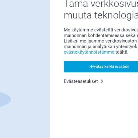
Tämä verkkosivus
muuta teknologi
Bonusta kaikista tilauksista
Me käytämme evästeitä verkkosivust
mainonnan kohdentamisessa sekä so
Lisäksi me jaamme verkkosivuston k
mainonnan ja analytiikan yhteistyö
evästekäytännöistämme
täältä.
Hyväksy kaikki evästeet
Etsitkö inspiraatiota?
Evästeasetukset
Olemme täällä sinun vuoksesi