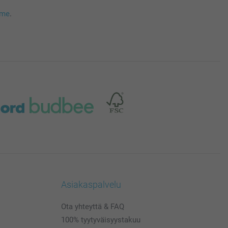
mme
.
Asiakaspalvelu
Ota yhteyttä & FAQ
100% tyytyväisyystakuu