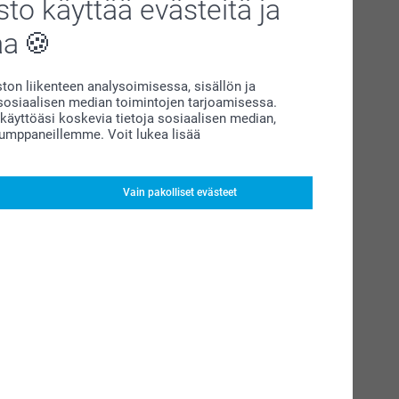
to käyttää evästeitä ja
aa
on liikenteen analysoimisessa, sisällön ja
siaalisen median toimintojen tarjoamisessa.
äyttöäsi koskevia tietoja sosiaalisen median,
kumppaneillemme. Voit lukea lisää
Vain pakolliset evästeet