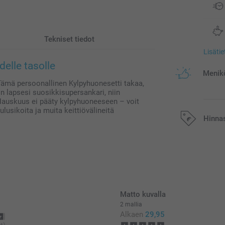
Tekniset tiedot
Lisäti
elle tasolle
Menikö
 Tämä persoonallinen Kylpyhuonesetti takaa,
in lapsesi suosikkisupersankari, niin
auskuus ei pääty kylpyhuoneeseen – voit
ulusikoita ja muita keittiövälineitä
Hinna
Kaikki hinnat ov
postikuluja.
Matto kuvalla
2 mallia
Alkaen
29,95