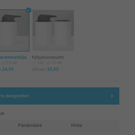
a-annostelija
Kylpyhuonesetti
7,5 cm
14,5
7,5 cm
n
24,95
Alkaen
35,95
rry designeihin
us
Päivämäärä
Hinta