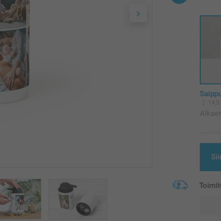
Saippu
14,5
Alkae
Sii
Toimit