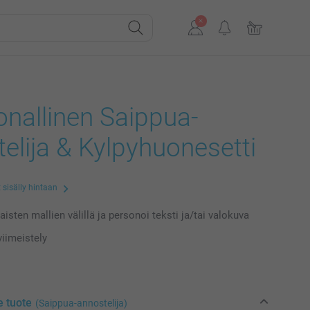
nallinen Saippua-
elija & Kylpyhuonesetti
 sisälly hintaan
laisten mallien välillä ja personoi teksti ja/tai valokuva
iimeistely
e tuote
(Saippua-annostelija)