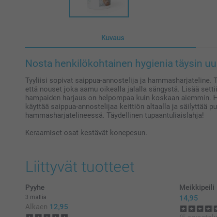
Kuvaus
Nosta henkilökohtainen hygienia täysin uud
Tyyliisi sopivat saippua-annostelija ja hammasharjateline.
että nouset joka aamu oikealla jalalla sängystä. Lisää setti
hampaiden harjaus on helpompaa kuin koskaan aiemmin. H
käyttää saippua-annostelijaa keittiön altaalla ja säilyttää pu
hammasharjatelineessä. Täydellinen tupaantuliaislahja!
Keraamiset osat kestävät konepesun.
Liittyvät tuotteet
Pyyhe
Meikkipeili
3 mallia
14,95
Alkaen
12,95