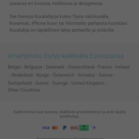
useassa eri koossa, malleissa ja designessa.
Tee hienoja Kuvalahjoja kuten Tyyny valokuvalla,
Kuvamuki, iPhone kuori tai Hiirimatto parhaista kuvistasi.
Kuvalahja on täydellinen lahja perheelle ja ystäville.
smartphoto löytyy kaikkialla Euroopassa
België
-
Belgique
-
Danmark
-
Deutschland
-
France
-
Ireland
-
Nederland
-
Norge
-
Österreich
-
Schweiz
-
Suisse
-
Switzerland
-
Suomi
-
Sverige
-
United Kingdom
-
Other Countries
Kaikki hinnat ovat euroina, sisältävät arvonlisäveron ja eivät sisällä
postikuluja.