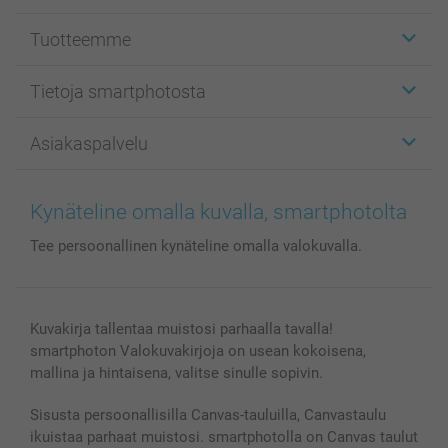
Tuotteemme
Etiketit
Tietoja smartphotosta
Kuvakortit
Kuvalahjat
Tietoja smartphotosta
Asiakaspalvelu
Kuvakirjat
Affiliate ohjelma
Canvas & Seinäkoristeet
Yleinen tietosuojalausunto
Ota yhteyttä & FAQ
Valokuvat, Julisteet & Taskukirjat
Evästekäytäntö
100% tyytyväisyystakuu
Kynäteline omalla kuvalla, smartphotolta
Kännykkä & Tabletti
Sivukartta
smartbonus
Tee persoonallinen kynäteline omalla valokuvalla.
MyNameBook
Ehdot/takuut
Hinnat & maksutavat
Kuvakalenterit & Päivyrit
Investor Relations
Tilausten tila
Valokuvakehykset & Lisätarvikkeet
Kuvakirja tallentaa muistosi parhaalla tavalla!
Lahjakortti
smartphoton Valokuvakirjoja on usean kokoisena,
Kaikki kuvatuotteet
mallina ja hintaisena, valitse sinulle sopivin.
Sisusta persoonallisilla Canvas-tauluilla, Canvastaulu
ikuistaa parhaat muistosi. smartphotolla on Canvas taulut