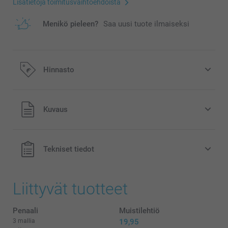
Lisätietoja toimitusvaihtoehdoista
Menikö pieleen?
Saa uusi tuote ilmaiseksi
Hinnasto
Kaikki hinnat ovat euroina, sisältävät arvonlisäveron ja
Kuvaus
eivät sisällä postikuluja.
Tekniset tiedot
Liittyvät tuotteet
Penaali
Muistilehtiö
3 mallia
19,95