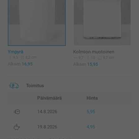
Ympyrä
Kolmion muotoinen
9,5
8,2 cm
9,7
10
8,7 cm
Alkaen
16,95
Alkaen
15,95
Toimitus
Päivämäärä
Hinta
14.8.2026
5,95
19.8.2026
4,95