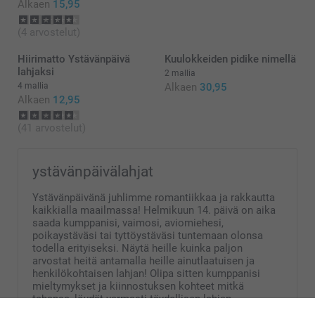
Alkaen
15,95
(4 arvostelut)
Hiirimatto Ystävänpäivä
Kuulokkeiden pidike nimellä
lahjaksi
2 mallia
4 mallia
Alkaen
30,95
Alkaen
12,95
(41 arvostelut)
ystävänpäivälahjat
Ystävänpäivänä juhlimme romantiikkaa ja rakkautta
kaikkialla maailmassa! Helmikuun 14. päivä on aika
saada kumppanisi, vaimosi, aviomiehesi,
poikaystäväsi tai tyttöystäväsi tuntemaan olonsa
todella erityiseksi. Näytä heille kuinka paljon
arvostat heitä antamalla heille ainutlaatuisen ja
henkilökohtaisen lahjan! Olipa sitten kumppanisi
mieltymykset ja kiinnostuksen kohteet mitkä
tahansa, löydät varmasti täydellisen lahjan
yllättääksesi hänet. Henkilökohtaisella lahjalla