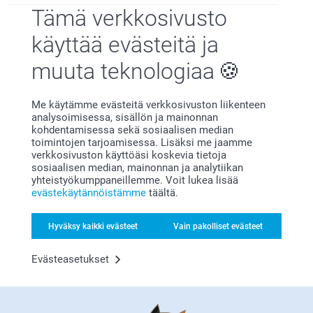
Smartphotalta ja ehkä ylimääräisillä halauksilla ja
Tämä verkkosivusto
suudelmilla teet tästä ystävänpäivästä kaikkien
aikojen parhaan päivän!
käyttää evästeitä ja
muuta teknologiaa
Me käytämme evästeitä verkkosivuston liikenteen
analysoimisessa, sisällön ja mainonnan
Miksi
smartphoto
?
kohdentamisessa sekä sosiaalisen median
toimintojen tarjoamisessa. Lisäksi me jaamme
verkkosivuston käyttöäsi koskevia tietoja
sosiaalisen median, mainonnan ja analytiikan
yhteistyökumppaneillemme. Voit lukea lisää
evästekäytännöistämme
täältä.
Hyväksy kaikki evästeet
Vain pakolliset evästeet
Tyytyväisyystakuu
Evästeasetukset