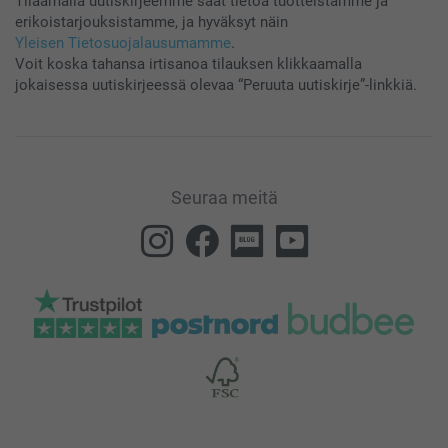
Tilaamalla uutiskirjeemme saat tietoa tuotteistamme ja
erikoistarjouksistamme, ja hyväksyt näin
Yleisen Tietosuojalausumamme
.
Voit koska tahansa irtisanoa tilauksen klikkaamalla
jokaisessa uutiskirjeessä olevaa “Peruuta uutiskirje”-linkkiä.
Seuraa meitä