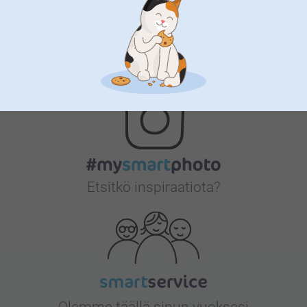
Bonusta kaikista tilauksista
Etsitkö inspiraatiota?
Olemme täällä sinun vuoksesi