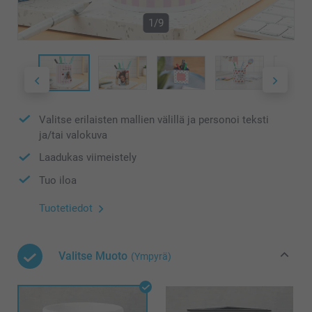
1/9
Valitse erilaisten mallien välillä ja personoi teksti
ja/tai valokuva
Laadukas viimeistely
Tuo iloa
Tuotetiedot
Valitse Muoto
(Ympyrä)