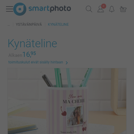
YSTÄVÄNPÄIVÄ
KYNÄTELINE
Kynäteline
16,
95
Alkaen
toimituskulut eivät sisälly hintaan