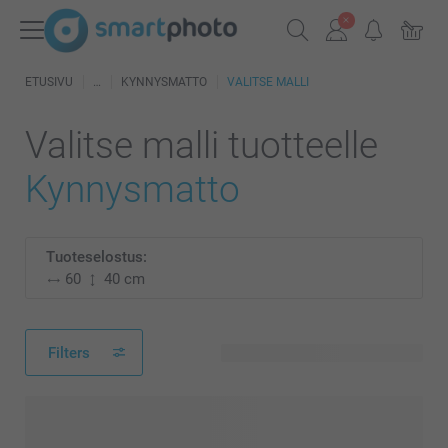
ETUSIVU
KYNNYSMATTO
VALITSE MALLI
Valitse malli tuotteelle
Kynnysmatto
Tuoteselostus:
60
40 cm
Filters
89 käytettävissä olevaa mallia