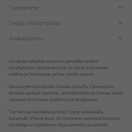
Tuotteemme
Etiketit
Tietoja smartphotosta
Kuvakortit
Kuvalahjat
Tietoja smartphotosta
Asiakaspalvelu
Kuvakirjat
Affiliate ohjelma
Canvas & Seinäkoristeet
Yleinen tietosuojalausunto
Ota yhteyttä & FAQ
Valokuvat, Julisteet & Taskukirjat
Evästekäytäntö
100% tyytyväisyystakuu
Kuvakirja tallentaa muistosi parhaalla tavalla!
Kännykkä & Tabletti
Sivukartta
smartbonus
smartphoton Valokuvakirjoja on usean kokoisena,
MyNameBook
Ehdot/takuut
Hinnat & maksutavat
mallina ja hintaisena, valitse sinulle sopivin.
Kuvakalenterit & Päivyrit
Investor Relations
Tilausten tila
Valokuvakehykset & Lisätarvikkeet
Sisusta persoonallisilla Canvas-tauluilla, Canvastaulu
ikuistaa parhaat muistosi. smartphotolla on Canvas taulut
Lahjakortti
useassa eri koossa, malleissa ja designessa.
Kaikki kuvatuotteet
Tee hienoja Kuvalahjoja kuten Tyyny valokuvalla,
Kuvamuki, iPhone kuori tai Hiirimatto parhaista kuvistasi.
Kuvalahja on täydellinen lahja perheelle ja ystäville.