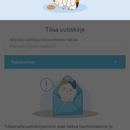
Tilaa uutiskirje
Kirjoita sähköpostiosoitteesi tähän
Rekisteröidy
Tilaamalla uutiskirjeemme saat tietoa tuotteistamme ja