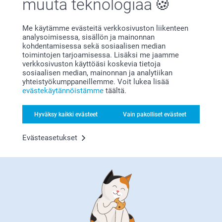
muuta teknologiaa
Me käytämme evästeitä verkkosivuston liikenteen
analysoimisessa, sisällön ja mainonnan
Bonusta kaikista tilauksista
kohdentamisessa sekä sosiaalisen median
toimintojen tarjoamisessa. Lisäksi me jaamme
verkkosivuston käyttöäsi koskevia tietoja
sosiaalisen median, mainonnan ja analytiikan
yhteistyökumppaneillemme. Voit lukea lisää
evästekäytännöistämme
täältä.
Hyväksy kaikki evästeet
Vain pakolliset evästeet
Etsitkö inspiraatiota?
Evästeasetukset
Olemme täällä sinun vuoksesi