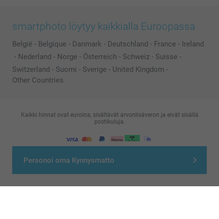
smartphoto löytyy kaikkialla Euroopassa
België
-
Belgique
-
Danmark
-
Deutschland
-
France
-
Ireland
-
Nederland
-
Norge
-
Österreich
-
Schweiz
-
Suisse
-
Switzerland
-
Suomi
-
Sverige
-
United Kingdom
-
Other Countries
Kaikki hinnat ovat euroina, sisältävät arvonlisäveron ja eivät sisällä
postikuluja.
© smartphoto group. All rights reserved
Personoi oma Kynnysmatto