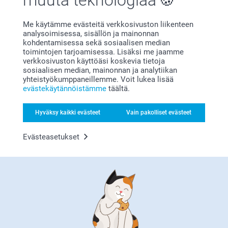
Liittyvät tuotteet
Me käytämme evästeitä verkkosivuston liikenteen
analysoimisessa, sisällön ja mainonnan
kohdentamisessa sekä sosiaalisen median
Pöytätabletti muovi
Vinyylijuliste
toimintojen tarjoamisessa. Lisäksi me jaamme
verkkosivuston käyttöäsi koskevia tietoja
4 mallia
Yli 10 mallia
sosiaalisen median, mainonnan ja analytiikan
Alkaen
9,95
Alkaen
31,95
yhteistyökumppaneillemme. Voit lukea lisää
evästekäytännöistämme
täältä.
(11 arvostelut)
(2 arvostelut)
Talonumero
Nimikyltti
Hyväksy kaikki evästeet
Vain pakolliset evästeet
20,95
18,95
Evästeasetukset
(1 arvostelut)
Miksi
smartphoto
?