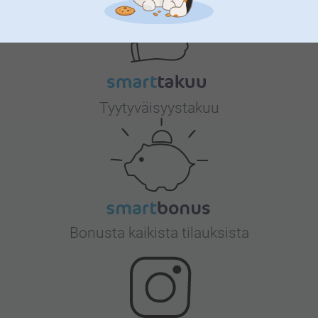
Tyytyväisyystakuu
Bonusta kaikista tilauksista