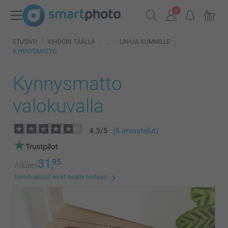
ETUSIVU
VIHDOIN TÄÄLLÄ
LAHJA KUMMILLE
KYNNYSMATTO
Kynnysmatto
valokuvalla
4.3
/
5
(6 arvostelut)
31,
95
Alkaen
toimituskulut eivät sisälly hintaan