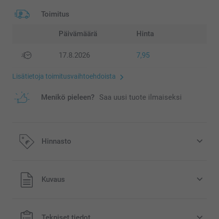
Toimitus
Päivämäärä
Hinta
17.8.2026
7,95
Lisätietoja toimitusvaihtoehdoista
Menikö pieleen?
Saa uusi tuote ilmaiseksi
Hinnasto
Kaikki hinnat ovat euroina, sisältävät arvonlisäveron ja
Kuvaus
eivät sisällä postikuluja.
Tekniset tiedot