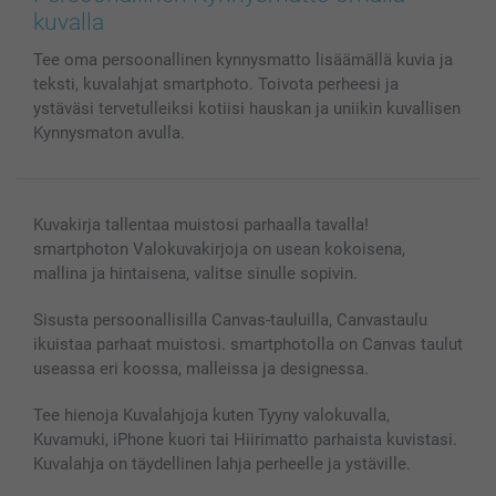
Kännykkä & Tabletti
Sivukartta
smartbonus
kuvalla
MyNameBook
Ehdot/takuut
Hinnat & maksutavat
Tee oma persoonallinen kynnysmatto lisäämällä kuvia ja
Kuvakalenterit & Päivyrit
Investor Relations
Tilausten tila
teksti, kuvalahjat smartphoto. Toivota perheesi ja
Valokuvakehykset & Lisätarvikkeet
ystäväsi tervetulleiksi kotiisi hauskan ja uniikin kuvallisen
Lahjakortti
Kynnysmaton avulla.
Kaikki kuvatuotteet
Kuvakirja tallentaa muistosi parhaalla tavalla!
smartphoton Valokuvakirjoja on usean kokoisena,
mallina ja hintaisena, valitse sinulle sopivin.
Sisusta persoonallisilla Canvas-tauluilla, Canvastaulu
ikuistaa parhaat muistosi. smartphotolla on Canvas taulut
useassa eri koossa, malleissa ja designessa.
Tee hienoja Kuvalahjoja kuten Tyyny valokuvalla,
Kuvamuki, iPhone kuori tai Hiirimatto parhaista kuvistasi.
Kuvalahja on täydellinen lahja perheelle ja ystäville.