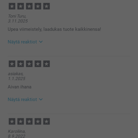
Toni Turu,
3.11.2025
Upea viimeistely, laadukas tuote kaikkinensa!
Näytä reaktiot
4.11.2025
11:54
Hei Toni!
asiakas,
Suuret kiitokset ⭐⭐⭐⭐⭐ tähdestä ja palautteesta, se
1.1.2025
on meille erittäin tärkeää. Kiva että pidät
kynnysmatosta, toivon siitä olevan iloa pitkäksi
Aivan ihana
aikaa 🥰
Lämpimin kiitoksin,
Näytä reaktiot
Kaisa@smartphoto
16.1.2025
15:13
Hei Asiakas!
Karoliina,
Suuret kiitokset 5 tähdestä ja palautteesta, se on
8.9.2022
meille erittäin tärkeää. Kiva että pidät