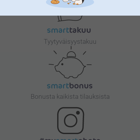
Tyytyväisyystakuu
Bonusta kaikista tilauksista