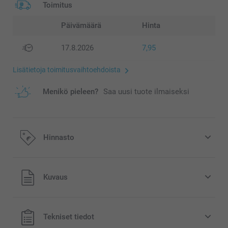
Toimitus
Päivämäärä
Hinta
17.8.2026
7,95
Lisätietoja toimitusvaihtoehdoista
Menikö pieleen?
Saa uusi tuote ilmaiseksi
Hinnasto
Kaikki hinnat ovat euroina, sisältävät arvonlisäveron ja
Kuvaus
eivät sisällä postikuluja.
Tekniset tiedot