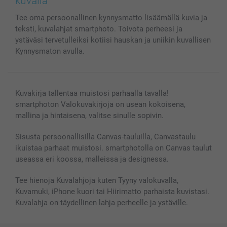
kuvalla
MyNameBook
Ehdot/takuut
Hinnat & maksutavat
Tee oma persoonallinen kynnysmatto lisäämällä kuvia ja
Kuvakalenterit & Päivyrit
Investor Relations
Tilausten tila
teksti, kuvalahjat smartphoto. Toivota perheesi ja
Valokuvakehykset & Lisätarvikkeet
ystäväsi tervetulleiksi kotiisi hauskan ja uniikin kuvallisen
Lahjakortti
Kynnysmaton avulla.
Kaikki kuvatuotteet
Kuvakirja tallentaa muistosi parhaalla tavalla!
smartphoton Valokuvakirjoja on usean kokoisena,
mallina ja hintaisena, valitse sinulle sopivin.
Sisusta persoonallisilla Canvas-tauluilla, Canvastaulu
ikuistaa parhaat muistosi. smartphotolla on Canvas taulut
useassa eri koossa, malleissa ja designessa.
Tee hienoja Kuvalahjoja kuten Tyyny valokuvalla,
Kuvamuki, iPhone kuori tai Hiirimatto parhaista kuvistasi.
Kuvalahja on täydellinen lahja perheelle ja ystäville.