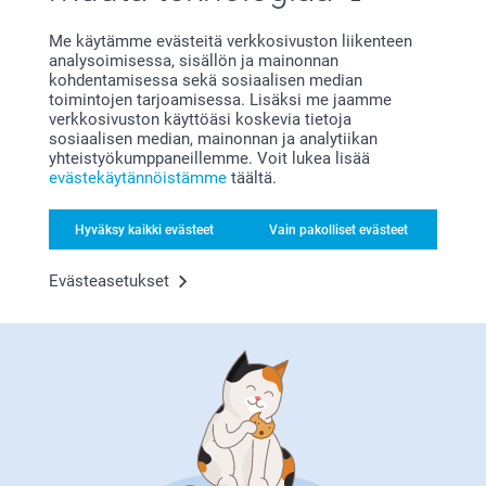
Liittyvät tuotteet
Me käytämme evästeitä verkkosivuston liikenteen
analysoimisessa, sisällön ja mainonnan
kohdentamisessa sekä sosiaalisen median
Pöytätabletti muovi
Vinyylijuliste
toimintojen tarjoamisessa. Lisäksi me jaamme
4 mallia
Yli 10 mallia
verkkosivuston käyttöäsi koskevia tietoja
Alkaen
9,95
Alkaen
31,95
sosiaalisen median, mainonnan ja analytiikan
yhteistyökumppaneillemme. Voit lukea lisää
(11 arvostelut)
(2 arvostelut)
evästekäytännöistämme
täältä.
Talonumero
Nimikyltti
Hyväksy kaikki evästeet
Vain pakolliset evästeet
20,95
18,95
Evästeasetukset
(1 arvostelut)
Miksi
smartphoto
?