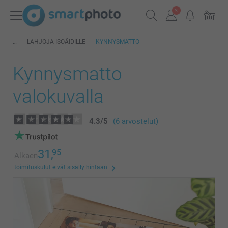
LAHJOJA ISOÄIDILLE
KYNNYSMATTO
Kynnysmatto
valokuvalla
4.3
/
5
(6 arvostelut)
31,
95
Alkaen
toimituskulut eivät sisälly hintaan