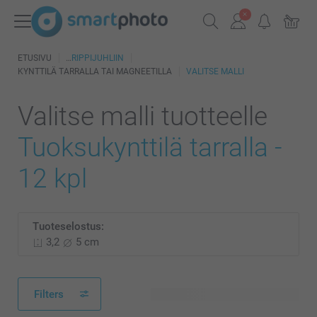
ETUSIVU
RIPPIJUHLIIN
KYNTTILÄ TARRALLA TAI MAGNEETILLA
VALITSE MALLI
Valitse malli tuotteelle
Tuoksukynttilä tarralla -
12 kpl
Tuoteselostus:
3,2
5 cm
Filters
242 käytettävissä olevaa mallia