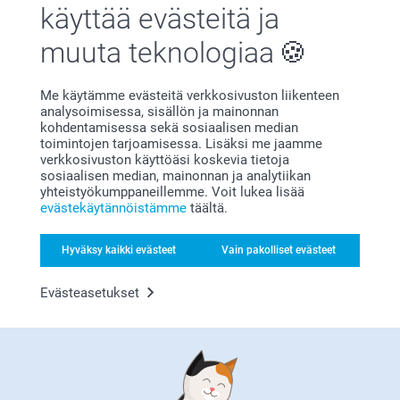
Tyytyväisyystakuu
käyttää evästeitä ja
muuta teknologiaa
Me käytämme evästeitä verkkosivuston liikenteen
analysoimisessa, sisällön ja mainonnan
kohdentamisessa sekä sosiaalisen median
toimintojen tarjoamisessa. Lisäksi me jaamme
verkkosivuston käyttöäsi koskevia tietoja
Bonusta kaikista tilauksista
sosiaalisen median, mainonnan ja analytiikan
yhteistyökumppaneillemme. Voit lukea lisää
evästekäytännöistämme
täältä.
Hyväksy kaikki evästeet
Vain pakolliset evästeet
Evästeasetukset
Etsitkö inspiraatiota?