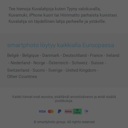
Tee hienoja Kuvalahjoja kuten Tyyny valokuvalla,
Kuvamuki, iPhone kuori tai Hiirimatto parhaista kuvistasi.
Kuvalahja on täydellinen lahja perheelle ja ystäville.
smartphoto löytyy kaikkialla Euroopassa
België
-
Belgique
-
Danmark
-
Deutschland
-
France
-
Ireland
-
Nederland
-
Norge
-
Österreich
-
Schweiz
-
Suisse
-
Switzerland
-
Suomi
-
Sverige
-
United Kingdom
-
Other Countries
Kaikki hinnat ovat euroina, sisältävät arvonlisäveron ja eivät sisällä
postikuluja.
© smartphoto group. All rights reserved