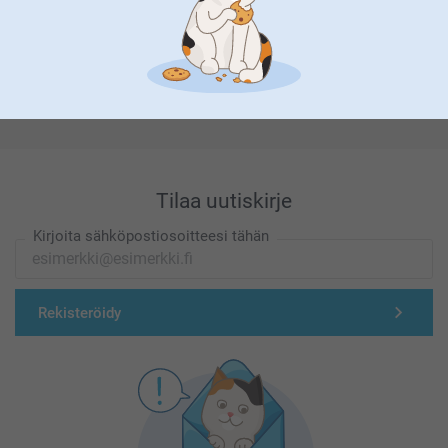
Olemme täällä sinun vuoksesi
Tilaa uutiskirje
Kirjoita sähköpostiosoitteesi tähän
Rekisteröidy