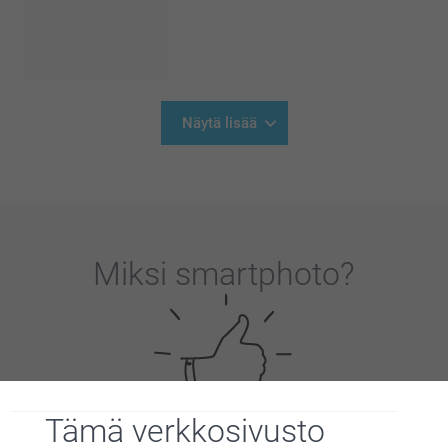
Näytä lisää
Miksi
smartphoto
?
Tämä verkkosivusto