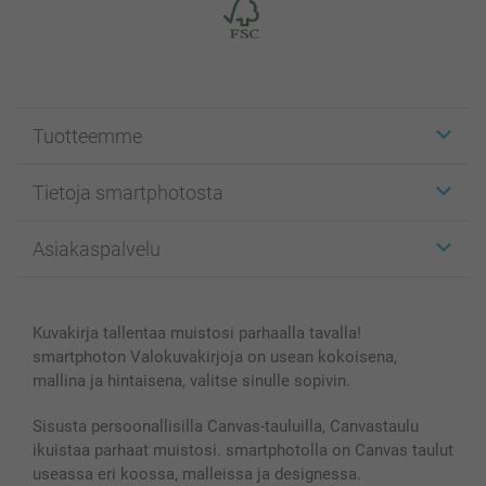
Tuotteemme
Etiketit
Tietoja smartphotosta
Kuvakortit
Kuvalahjat
Tietoja smartphotosta
Asiakaspalvelu
Kuvakirjat
Affiliate ohjelma
Canvas & Seinäkoristeet
Yleinen tietosuojalausunto
Ota yhteyttä & FAQ
Valokuvat, Julisteet & Taskukirjat
Evästekäytäntö
100% tyytyväisyystakuu
Kuvakirja tallentaa muistosi parhaalla tavalla!
Kännykkä & Tabletti
Sivukartta
smartbonus
smartphoton Valokuvakirjoja on usean kokoisena,
MyNameBook
Ehdot/takuut
Hinnat & maksutavat
mallina ja hintaisena, valitse sinulle sopivin.
Kuvakalenterit & Päivyrit
Investor Relations
Tilausten tila
Valokuvakehykset & Lisätarvikkeet
Sisusta persoonallisilla Canvas-tauluilla, Canvastaulu
ikuistaa parhaat muistosi. smartphotolla on Canvas taulut
Lahjakortti
useassa eri koossa, malleissa ja designessa.
Kaikki kuvatuotteet