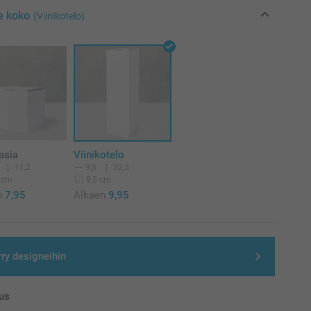
e koko
(Viinikotelo)
asia
Viinikotelo
11,2
9,5
32,5
 cm
9,5 cm
n
7,95
Alkaen
9,95
rry designeihin
us