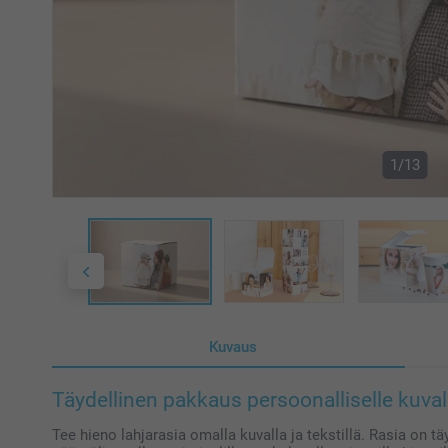
1/13
Kuvaus
Täydellinen pakkaus persoonalliselle kuval
Tee hieno lahjarasia omalla kuvalla ja tekstillä. Rasia on t