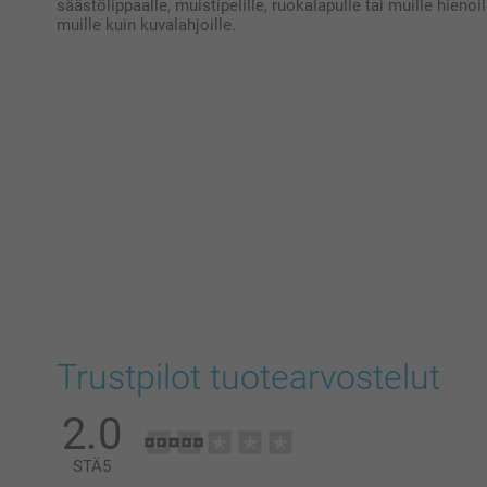
säästölippaalle, muistipelille, ruokalapulle tai muille hienoil
muille kuin kuvalahjoille.
Trustpilot tuotearvostelut
2.0
STÄ
5