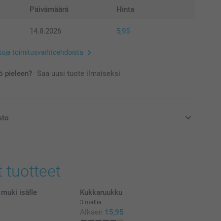
Päivämäärä
Hinta
14.8.2026
5,95
etoja toimitusvaihtoehdoista
 pieleen?
Saa uusi tuote ilmaiseksi
sto
at euroina, sisältävät arvonlisäveron ja eivät sisällä
t tuotteet
 muki isälle
Kukkaruukku
3 mallia
Alkaen
15,95