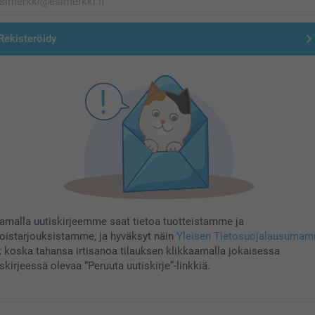
Rekisteröidy
aamalla uutiskirjeemme saat tietoa tuotteistamme ja
koistarjouksistamme, ja hyväksyt näin
Yleisen Tietosuojalausuma
t koska tahansa irtisanoa tilauksen klikkaamalla jokaisessa
skirjeessä olevaa “Peruuta uutiskirje”-linkkiä.