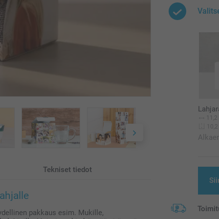
Valits
Lahjar
11,2
10,2
Alkae
Tekniset tiedot
Sii
ahjalle
Toimit
äydellinen pakkaus esim. Mukille,