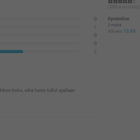
(388 arvostelut
Kynäteline
0
2 mallia
1
Alkaen
15,95
0
0
2
ikon koko, eikä tuote tullut ajallaan
näin harmilliseksi. Puuttuvat osat, väärät koot