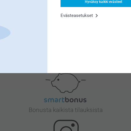
Hyväksy kaikki evästeet
Miksi
smartphoto
?
Evästeasetukset
Tyytyväisyystakuu
Bonusta kaikista tilauksista