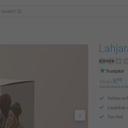
Lahjar
9,
95
Alkaen
toimituskulut eivät
Valitse eri
Laadukas v
Tuo iloa