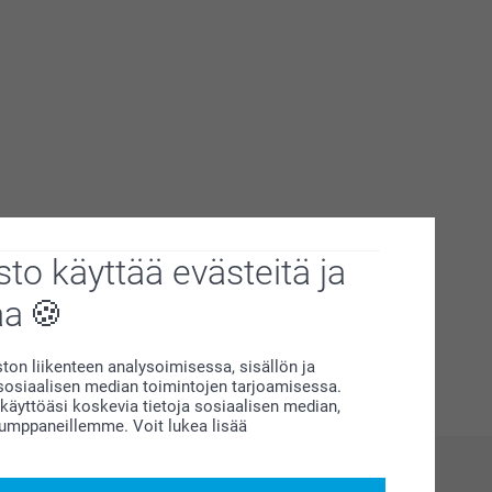
to käyttää evästeitä ja
aa
on liikenteen analysoimisessa, sisällön ja
siaalisen median toimintojen tarjoamisessa.
äyttöäsi koskevia tietoja sosiaalisen median,
kumppaneillemme. Voit lukea lisää