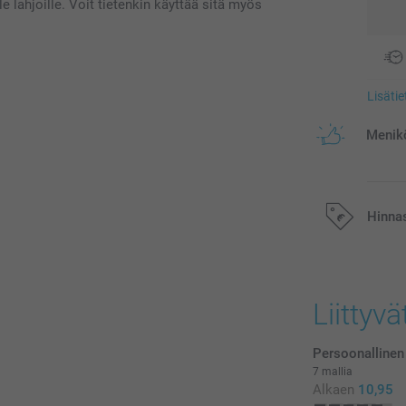
le lahjoille. Voit tietenkin käyttää sitä myös
Lisäti
Menikö
Hinna
Kaikki hinnat ov
postikuluja.
Liittyvä
Persoonallinen
7 mallia
Alkaen
10,95