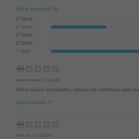
Kaikki arvostelut (3)
5 Tähtiä
4 Tähtiä
3 Tähtiä
2 Tähtiä
1 Tähti
sanna ahokas,
11.6.2026
Aluksi puuttui sisälaatikko, lopuksi tuli myöhässä väärä laat
Näytä reaktiot
12.6.2026
09:35
Hei Sanna,
Suuret pahoittelut siitä, että kokemuksesi meillä jäi 
Vilma R,
11.12.2024