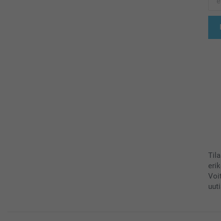
Til
eri
Voi
uuti