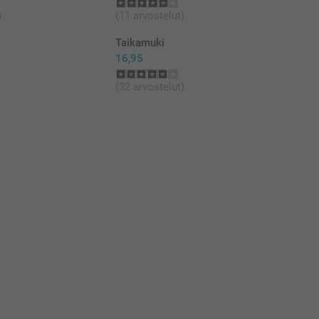
)
(11 arvostelut)
Taikamuki
16,95
(32 arvostelut)