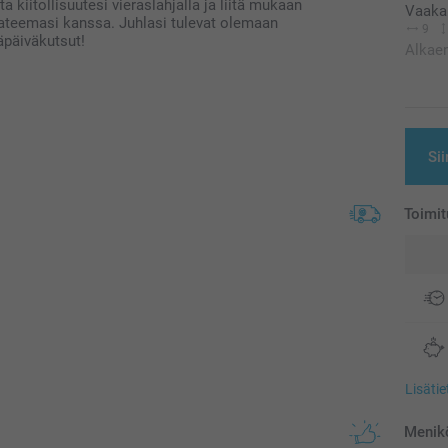
a kiitollisuutesi vieraslahjalla ja liitä mukaan
Vaakak
uhlateemasi kanssa. Juhlasi tulevat olemaan
9
mäpäiväkutsut!
Alkae
Sii
Toimit
Lisäti
Menikö