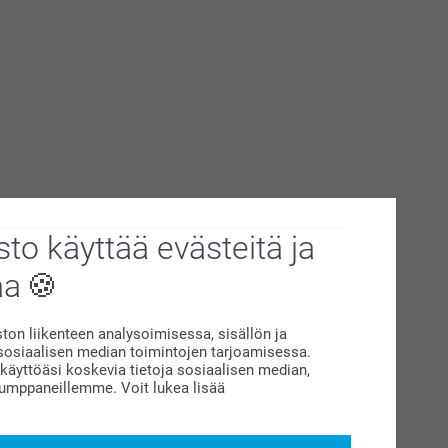
to käyttää evästeitä ja
aa
on liikenteen analysoimisessa, sisällön ja
siaalisen median toimintojen tarjoamisessa.
äyttöäsi koskevia tietoja sosiaalisen median,
kumppaneillemme. Voit lukea lisää