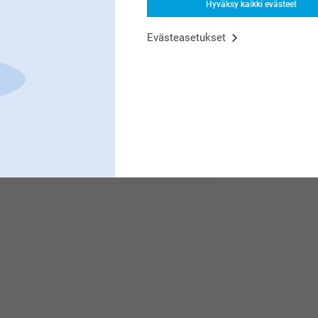
Hyväksy kaikki evästeet
Evästeasetukset
kaiset.
pienempiä ja olisi kätevää, jos niissä olisi