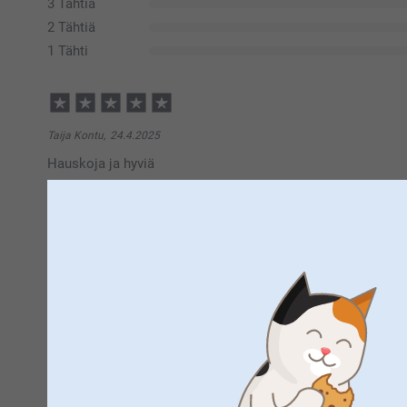
3 Tähtiä
2 Tähtiä
1 Tähti
Taija Kontu,
24.4.2025
Hauskoja ja hyviä
Näytä reaktiot
29.4.2025
14:15
Hei Taija,
Suuret kiitokset ⭐⭐⭐⭐⭐ tähdestä ja palautteesta, se o
Ira,
4.3.2021
tarroista :)
Kiinnittyy hyvin ja logoni tuli selvästi esille.
Lämpimin kiitoksin,
Kirsi @smartphoto
Näytä reaktiot