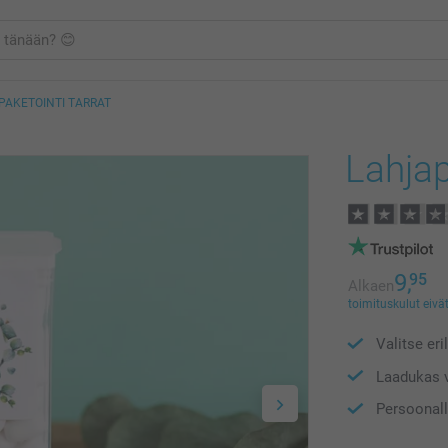
PAKETOINTI TARRAT
Lahjap
9,
95
Alkaen
toimituskulut eivät
Valitse eri
Laadukas v
Persoonalli