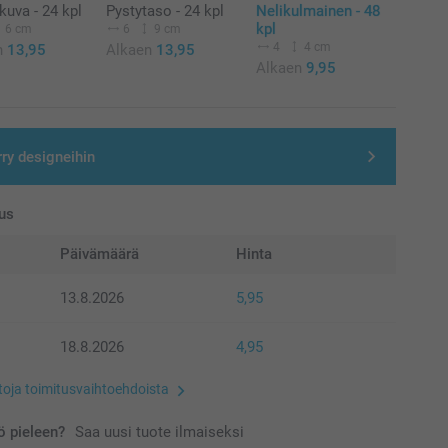
uva - 24 kpl
Pystytaso - 24 kpl
Nelikulmainen - 48
kpl
6 cm
6
9 cm
4
4 cm
n
13,95
Alkaen
13,95
Alkaen
9,95
rry designeihin
us
Päivämäärä
Hinta
13.8.2026
5,95
18.8.2026
4,95
etoja toimitusvaihtoehdoista
 pieleen?
Saa uusi tuote ilmaiseksi