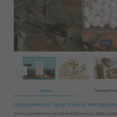
1/11
Kuvaus
Tekniset tied
Lahjapaketointi Tarrat kaikkiin teemajuhliin
Juhlien järjestäminen voi olla todella hauskaa! Kaikki juhlat 