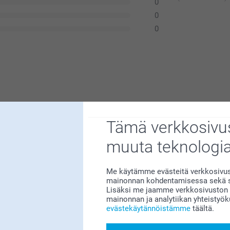
0
0
0
Tämä verkkosivus
muuta teknologi
n meille erittäin tärkeää. Kiva että pidät
Me käytämme evästeitä verkkosivust
mainonnan kohdentamisessa sekä so
Lisäksi me jaamme verkkosivuston k
mainonnan ja analytiikan yhteistyö
evästekäytännöistämme
täältä.