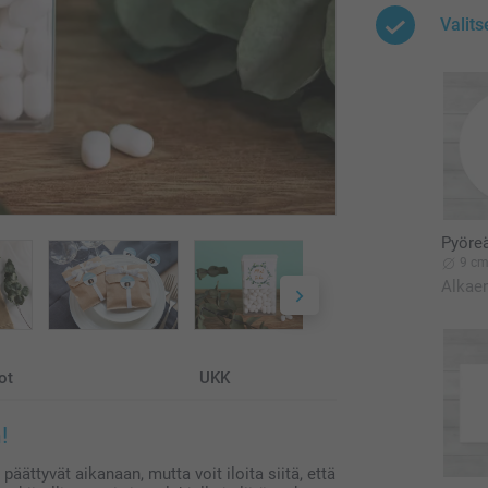
Valits
Pyöreä
9 c
Alkae
ot
UKK
!
päättyvät aikanaan, mutta voit iloita siitä, että