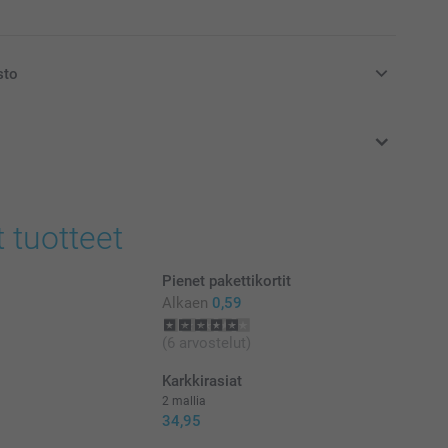
sto
at euroina, sisältävät arvonlisäveron ja eivät sisällä
t tuotteet
Pienet pakettikortit
Alkaen
0,59
(6 arvostelut)
Karkkirasiat
2 mallia
34,95