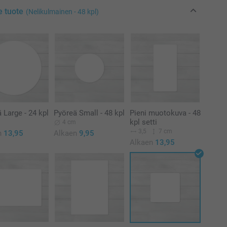
e tuote
(Nelikulmainen - 48 kpl)
 Large - 24 kpl
Pyöreä Small - 48 kpl
Pieni muotokuva - 48
kpl setti
m
4 cm
3,5
7 cm
n
13,95
Alkaen
9,95
Alkaen
13,95