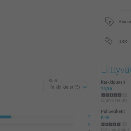
Hinna
Kaikki hinnat ov
UKK
postikuluja.
Liittyvä
Kieli
Karkkipussit
14,95
(2 arvostelut)
Pulloetiketit
3
8,95
2
(32 arvostelut)