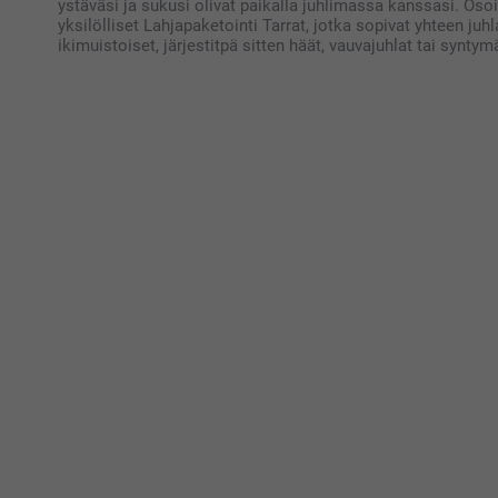
ystäväsi ja sukusi olivat paikalla juhlimassa kanssasi. Osoit
yksilölliset Lahjapaketointi Tarrat, jotka sopivat yhteen j
ikimuistoiset, järjestitpä sitten häät, vauvajuhlat tai synty