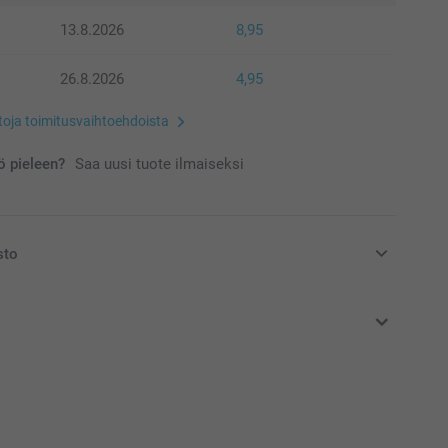
13.8.2026
8,95
26.8.2026
4,95
etoja toimitusvaihtoehdoista
 pieleen?
Saa uusi tuote ilmaiseksi
sto
at euroina, sisältävät arvonlisäveron ja eivät sisällä