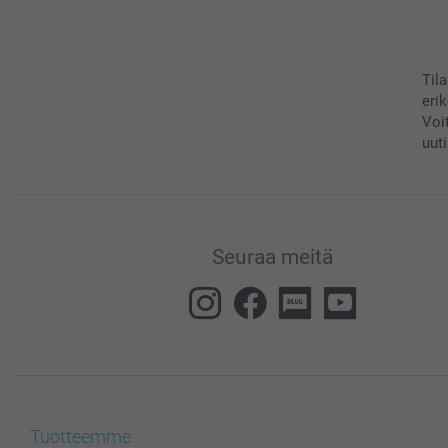
Til
eri
Voi
uuti
Seuraa meitä
Tuotteemme