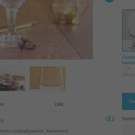
Cockta
kaiver
20
Alkae
Sii
ot
UKK
Toimit
la
myös cocktaillaseihin. Kaiverretut