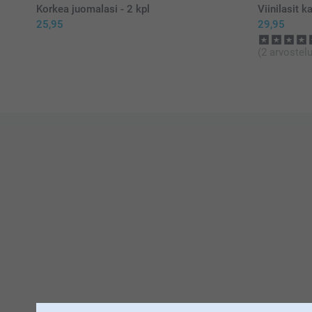
Korkea juomalasi - 2 kpl
Viinilasit k
25,95
29,95
(2 arvostelu