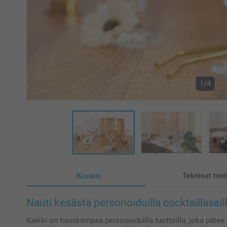
1/4
Kuvaus
Tekniset tied
Nauti kesästä personoiduilla cocktaillaseil
Kaikki on hauskempaa personoiduilla tuotteilla, joka pätee 