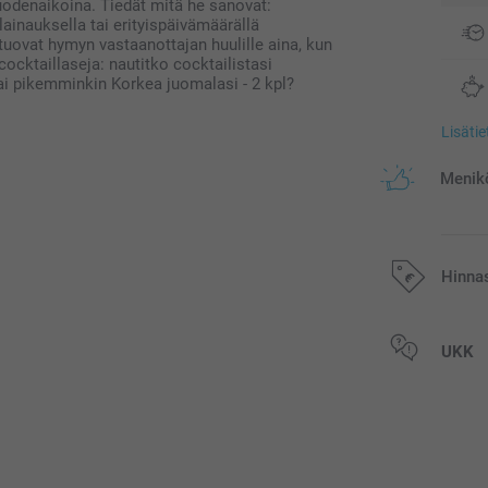
odenaikoina. Tiedät mitä he sanovat:
lainauksella tai erityispäivämäärällä
 tuovat hymyn vastaanottajan huulille aina, kun
 cocktaillaseja: nautitko cocktailistasi
 tai pikemminkin Korkea juomalasi - 2 kpl?
Lisäti
Menikö
Hinna
Kaikki hinnat ov
UKK
postikuluja.