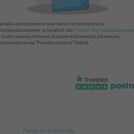
aamalla uutiskirjeemme saat tietoa tuotteistamme ja
koistarjouksistamme, ja hyväksyt näin
Yleisen Tietosuojalausuma
t koska tahansa irtisanoa tilauksen klikkaamalla jokaisessa
skirjeessä olevaa “Peruuta uutiskirje”-linkkiä.
Tietoja smartphotosta