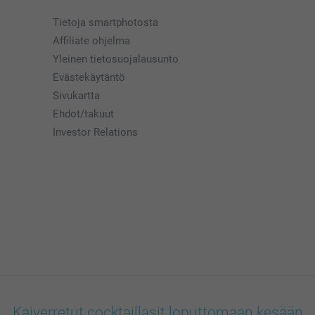
Tietoja smartphotosta
Affiliate ohjelma
Yleinen tietosuojalausunto
Evästekäytäntö
Sivukartta
Ehdot/takuut
Investor Relations
Kaiverretut cocktaillasit loputtomaan kesään