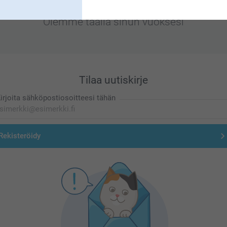
Olemme täällä sinun vuoksesi
Tilaa uutiskirje
irjoita sähköpostiosoitteesi tähän
Rekisteröidy