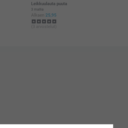
Leikkuulauta puuta
3 mallia
Alkaen
25,95
(3 arvostelut)