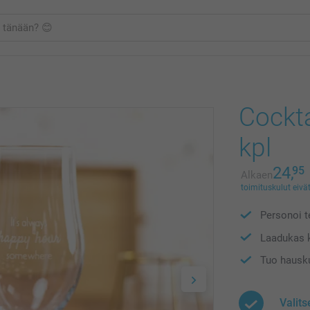
Cockta
kpl
24,
95
Alkaen
toimituskulut eivät
Personoi te
Laadukas 
Tuo hausku
Valits