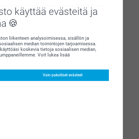
to käyttää evästeitä ja
aa
on liikenteen analysoimisessa, sisällön ja
siaalisen median toimintojen tarjoamisessa.
äyttöäsi koskevia tietoja sosiaalisen median,
kumppaneillemme. Voit lukea lisää
Vain pakolliset evästeet