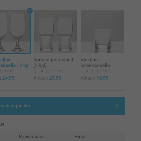
illasi
Korkeat juomalasit
Viskilasi
ruksella - 2 kpl
(2 kpl)
kaiverruksella
9 cm
14
7,5 cm
8
9,2 cm
n
24,95
Alkaen
25,95
Alkaen
16,95
rry designeihin
us
Päivämäärä
Hinta