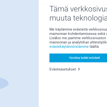
Tämä verkkosivus
muuta teknologi
Me käytämme evästeitä verkkosivust
Bonusta kaikista tilauksista
mainonnan kohdentamisessa sekä so
Lisäksi me jaamme verkkosivuston k
mainonnan ja analytiikan yhteistyö
evästekäytännöistämme
täältä.
Hyväksy kaikki evästeet
Evästeasetukset
Etsitkö inspiraatiota?