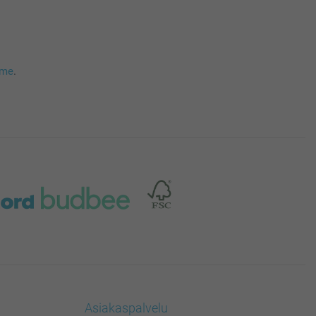
mme
.
Asiakaspalvelu