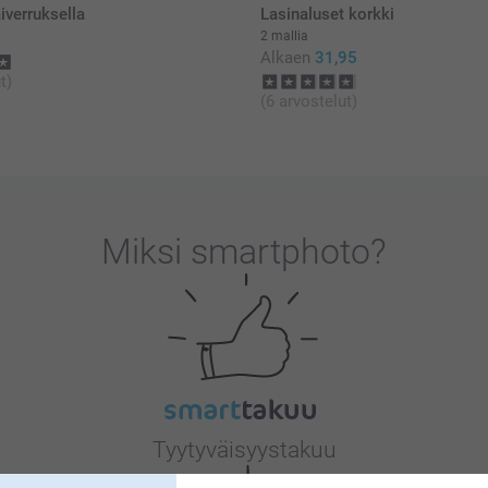
aiverruksella
Lasinaluset korkki
2 mallia
Alkaen
31,95
t)
(6 arvostelut)
Miksi
smartphoto
?
Tyytyväisyystakuu