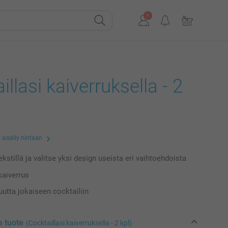
illasi kaiverruksella - 2
 sisälly hintaan
kstillä ja valitse yksi design useista eri vaihtoehdoista
kaiverrus
utta jokaiseen cocktailiin
e tuote
(Cocktaillasi kaiverruksella - 2 kpl)