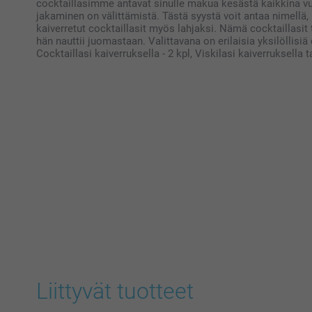
cocktaillasimme antavat sinulle makua kesästä kaikkina vu
jakaminen on välittämistä. Tästä syystä voit antaa nimellä, 
kaiverretut cocktaillasit myös lahjaksi. Nämä cocktaillasit
hän nauttii juomastaan. Valittavana on erilaisia yksilöllisiä
Cocktaillasi kaiverruksella - 2 kpl, Viskilasi kaiverruksella
Liittyvät tuotteet