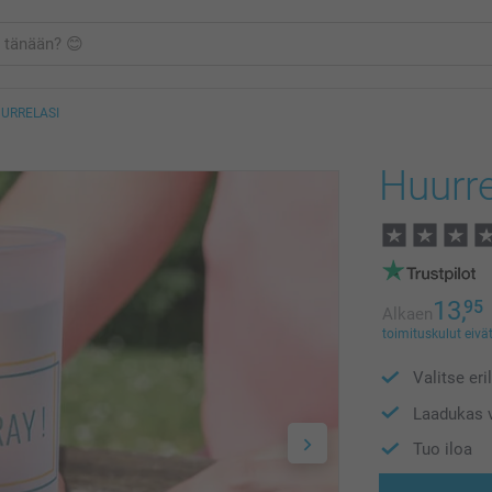
URRELASI
Huurre
13,
95
Alkaen
toimituskulut eivät
Valitse eri
Laadukas v
Tuo iloa