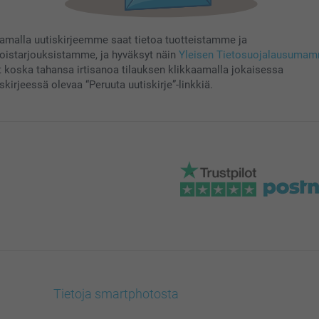
aamalla uutiskirjeemme saat tietoa tuotteistamme ja
koistarjouksistamme, ja hyväksyt näin
Yleisen Tietosuojalausuma
t koska tahansa irtisanoa tilauksen klikkaamalla jokaisessa
skirjeessä olevaa “Peruuta uutiskirje”-linkkiä.
Tietoja smartphotosta