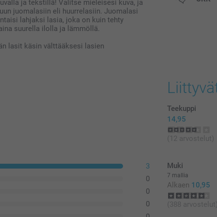
uvalla ja tekstillä! Valitse mieleisesi kuva, ja
postikuluja.
un juomalasiin eli huurrelasiin. Juomalasi
taisi lahjaksi lasia, joka on kuin tehty
ina suurella ilolla ja lämmöllä.
 lasit käsin välttääksesi lasien
Liittyvä
Teekuppi
14,95
(12 arvostelut)
Muki
3
7 mallia
0
Alkaen
10,95
0
0
(388 arvostelut
0