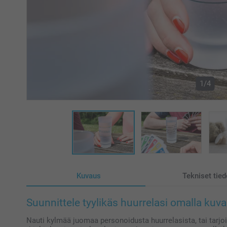
1/4
Kuvaus
Tekniset tied
Suunnittele tyylikäs huurrelasi omalla kuva
Nauti kylmää juomaa personoidusta huurrelasista, tai tarjoil