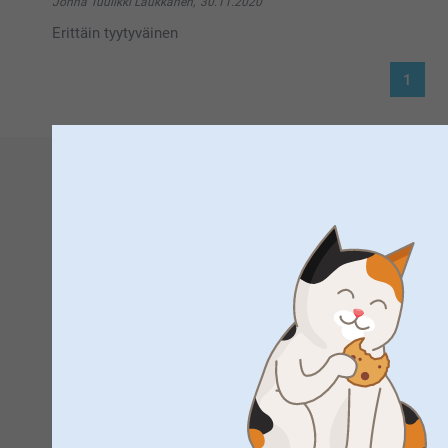
Jonna Tuulikki Laukkanen,
30.11.2020
juomalasista- Juomat maistuu paremmalle aivan oma
Erittäin tyytyväinen
Lämpimin kiitoksin,
Kaisa/Smartphoto
1