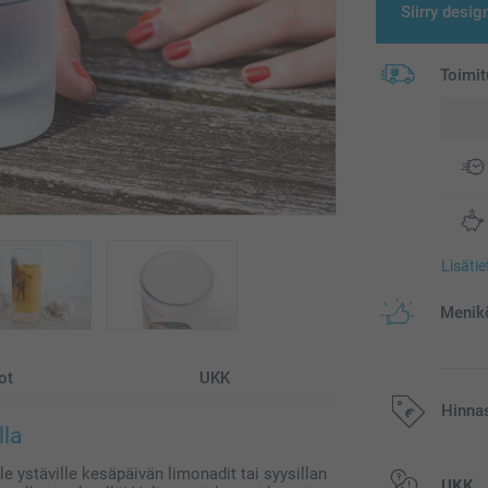
Siirry desig
Toimit
Lisäti
Menikö
ot
UKK
Hinna
lla
e ystäville kesäpäivän limonadit tai syysillan
Kaikki hinnat ov
UKK