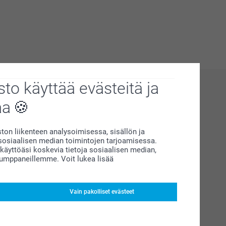
to käyttää evästeitä ja
aa
on liikenteen analysoimisessa, sisällön ja
siaalisen median toimintojen tarjoamisessa.
äyttöäsi koskevia tietoja sosiaalisen median,
kumppaneillemme. Voit lukea lisää
Vain pakolliset evästeet