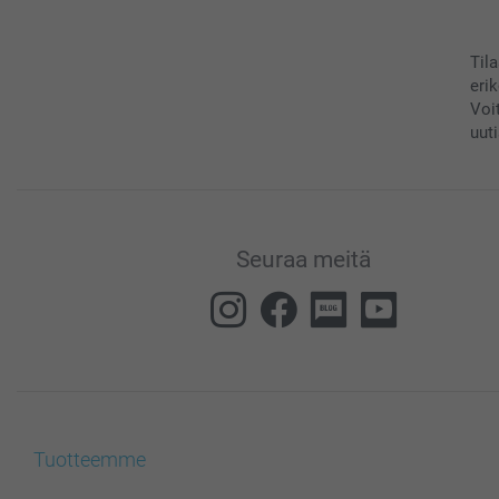
Til
eri
Voi
uuti
Seuraa meitä
Tuotteemme