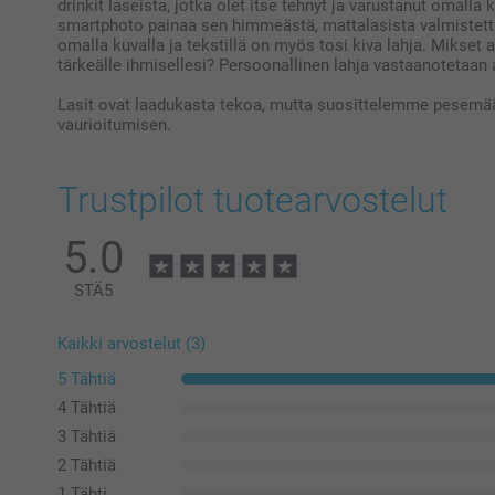
drinkit laseista, jotka olet itse tehnyt ja varustanut omalla k
smartphoto painaa sen himmeästä, mattalasista valmistettu
omalla kuvalla ja tekstillä on myös tosi kiva lahja. Mikset an
tärkeälle ihmisellesi? Persoonallinen lahja vastaanotetaan a
Lasit ovat laadukasta tekoa, mutta suosittelemme pesemään
vaurioitumisen.
Trustpilot tuotearvostelut
5.0
STÄ
5
Kaikki arvostelut (3)
5 Tähtiä
4 Tähtiä
3 Tähtiä
2 Tähtiä
1 Tähti