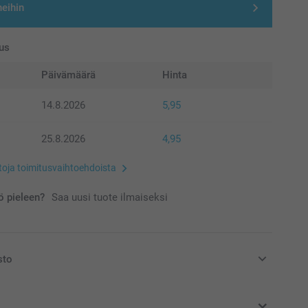
neihin
us
Päivämäärä
Hinta
14.8.2026
5,95
25.8.2026
4,95
etoja toimitusvaihtoehdoista
 pieleen?
Saa uusi tuote ilmaiseksi
sto
at euroina, sisältävät arvonlisäveron ja eivät sisällä