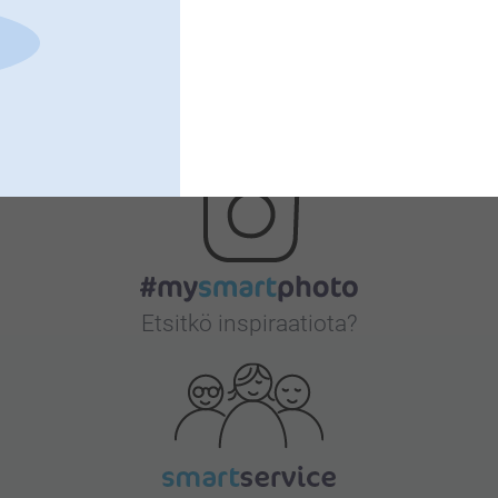
Bonusta kaikista tilauksista
Etsitkö inspiraatiota?