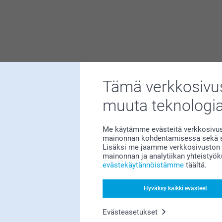
sta mukista, eikö vain?
Tämä verkkosivus
Miksi
smartphoto
?
muuta teknologi
Me käytämme evästeitä verkkosivust
mainonnan kohdentamisessa sekä so
Lisäksi me jaamme verkkosivuston k
mainonnan ja analytiikan yhteistyö
evästekäytännöistämme
täältä.
Hyväksy kaikki evästeet
Tyytyväisyystakuu
Evästeasetukset