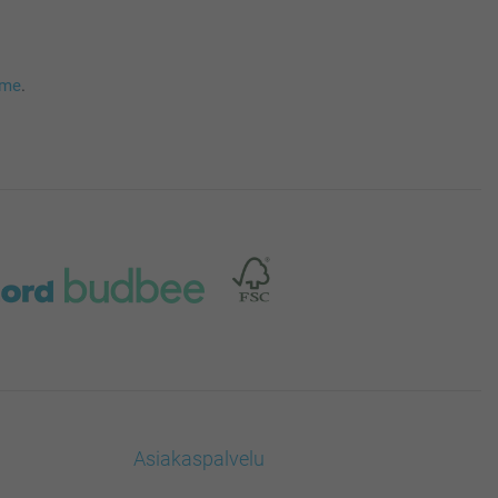
mme
.
Asiakaspalvelu