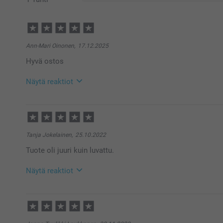
Ann-Mari Oinonen,
17.12.2025
Hyvä ostos
Näytä reaktiot
21.1.2026
15:24
Hei Ann-Mari!
Kiitokset palautteestasi, olemme kiitollisia siitä 🌸
Tanja Jokelainen,
25.10.2022
Ethän epäröi ottaa yhteyttä asiakaspalveluun saadaks
Tuote oli juuri kuin luvattu.
Lämpimin terveisin
Kaisa @smartphoto
Näytä reaktiot
26.10.2022
13:07
Hei Tanja!
Suuret kiitokset 5 tähdestä ja palautteesta, se on meil