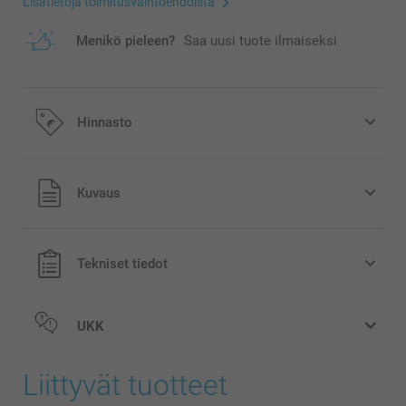
Lisätietoja toimitusvaihtoehdoista
Menikö pieleen?
Saa uusi tuote ilmaiseksi
Hinnasto
Kaikki hinnat ovat euroina, sisältävät arvonlisäveron ja
Kuvaus
eivät sisällä postikuluja.
Tekniset tiedot
UKK
Liittyvät tuotteet