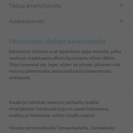
Etiketit
Tietoja smartphotosta
Kuvakortit
Kuvalahjat
Tietoja smartphotosta
Asiakaspalvelu
Kuvakirjat
Affiliate ohjelma
Canvas & Seinäkoristeet
Yleinen tietosuojalausunto
Ota yhteyttä & FAQ
Valokuvat, Julisteet & Taskukirjat
Evästekäytäntö
100% tyytyväisyystakuu
Personoidut olutlasit kaiverruksella
Kännykkä & Tabletti
Sivukartta
smartbonus
Kaiverretut olutlasit ovat täydellinen lahja ihmisille, jotka
MyNameBook
Ehdot/takuut
Hinnat & maksutavat
nauttivat maukkaasta alkoholijuomasta silloin tällöin.
Kuvakalenterit & Päivyrit
Investor Relations
Tilausten tila
Olipa kyseessä ale, lager, siideri tai pilsner, jokainen olut
Valokuvakehykset & Lisätarvikkeet
maistuu paremmalta persoonallisesta kaiverretusta
Lahjakortti
olutlasista.
Kaikki kuvatuotteet
Kuvakirja tallentaa muistosi parhaalla tavalla!
smartphoton Valokuvakirjoja on usean kokoisena,
mallina ja hintaisena, valitse sinulle sopivin.
Sisusta persoonallisilla Canvas-tauluilla, Canvastaulu