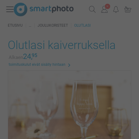
ETUSIVU
JOULUKORISTEET
OLUTLASI
Olutlasi kaiverruksella
24,
95
Alkaen
toimituskulut eivät sisälly hintaan