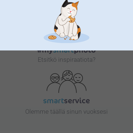
Bonusta kaikista tilauksista
Etsitkö inspiraatiota?
Olemme täällä sinun vuoksesi