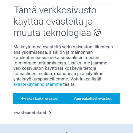
Tämä verkkosivusto
käyttää evästeitä ja
muuta teknologiaa
Miksi
smartphoto
?
Me käytämme evästeitä verkkosivuston liikenteen
analysoimisessa, sisällön ja mainonnan
kohdentamisessa sekä sosiaalisen median
toimintojen tarjoamisessa. Lisäksi me jaamme
verkkosivuston käyttöäsi koskevia tietoja
sosiaalisen median, mainonnan ja analytiikan
yhteistyökumppaneillemme. Voit lukea lisää
evästekäytännöistämme
täältä.
Tyytyväisyystakuu
Hyväksy kaikki evästeet
Vain pakolliset evästeet
Evästeasetukset