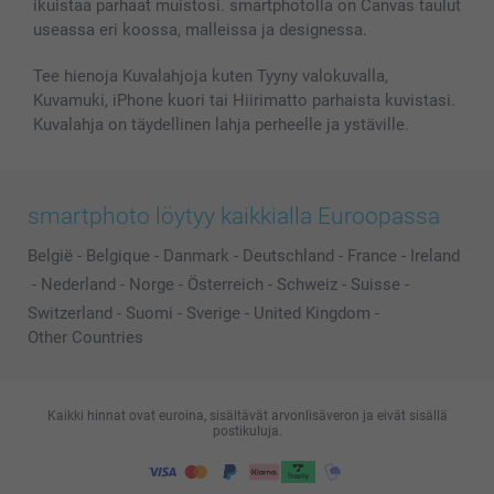
ikuistaa parhaat muistosi. smartphotolla on Canvas taulut
useassa eri koossa, malleissa ja designessa.
Tee hienoja Kuvalahjoja kuten Tyyny valokuvalla,
Kuvamuki, iPhone kuori tai Hiirimatto parhaista kuvistasi.
Kuvalahja on täydellinen lahja perheelle ja ystäville.
smartphoto löytyy kaikkialla Euroopassa
België
-
Belgique
-
Danmark
-
Deutschland
-
France
-
Ireland
-
Nederland
-
Norge
-
Österreich
-
Schweiz
-
Suisse
-
Switzerland
-
Suomi
-
Sverige
-
United Kingdom
-
Other Countries
Kaikki hinnat ovat euroina, sisältävät arvonlisäveron ja eivät sisällä
postikuluja.