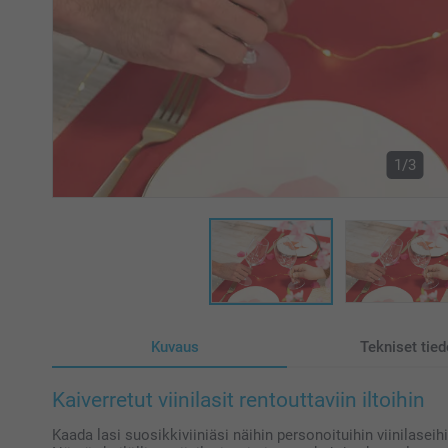
1/3
Kuvaus
Tekniset tied
Kaiverretut viinilasit rentouttaviin iltoihin
Kaada lasi suosikkiviiniäsi näihin personoituihin viinilaseih