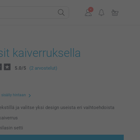
sit kaiverruksella
5.0
/
5
(2 arvostelut)
 sisälly hintaan
kstillä ja valitse yksi design useista eri vaihtoehdoista
kaiverrus
ilasin setti