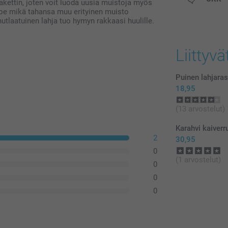
akettin, joten voit luoda uusia muistoja myös
postikuluja.
 koe mikä tahansa muu erityinen muisto
utlaatuinen lahja tuo hymyn rakkaasi huulille.
Liittyvä
Puinen lahjaras
18,95
(13 arvostelut)
Karahvi kaiverr
2
30,95
0
(1 arvostelut)
0
0
0