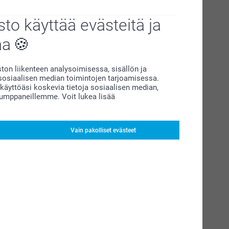
to käyttää evästeitä ja
aa
on liikenteen analysoimisessa, sisällön ja
siaalisen median toimintojen tarjoamisessa.
äyttöäsi koskevia tietoja sosiaalisen median,
kumppaneillemme. Voit lukea lisää
Vain pakolliset evästeet