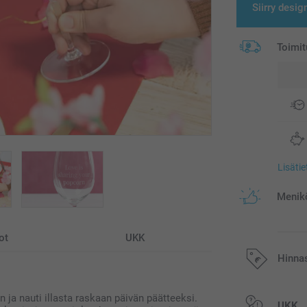
Siirry desig
Toimit
Lisäti
Menikö
ot
UKK
Hinna
in ja nauti illasta raskaan päivän päätteeksi.
Kaikki hinnat ov
UKK