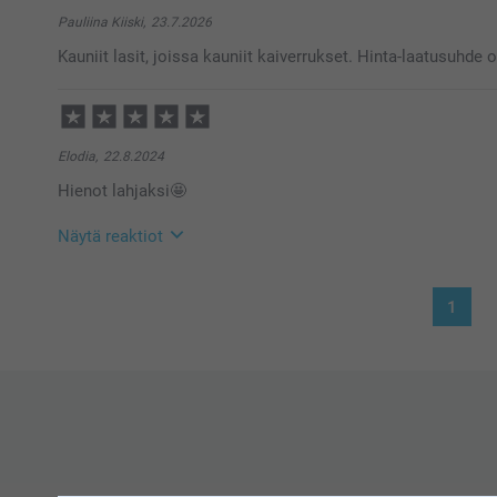
Pauliina Kiiski,
23.7.2026
Kauniit lasit, joissa kauniit kaiverrukset. Hinta-laatusuhde o
Elodia,
22.8.2024
Hienot lahjaksi🤩
Näytä reaktiot
23.8.2024
1
10:37
Hei Elodia,
Suuret kiitokset 5 tähdestä ja palautteesta, se on meil
toivottavasti lahjan saaja ilahtuu niistä!
Lämpimin terveisin :)
Kirsi @smartphoto