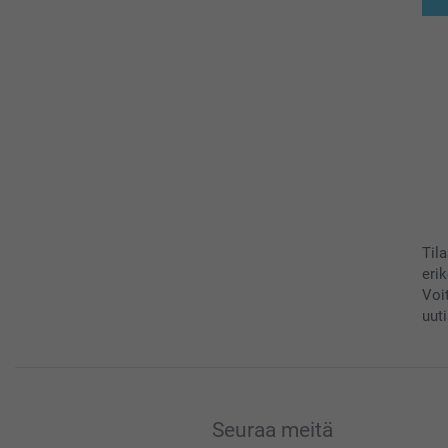
Til
eri
Voi
uuti
Seuraa meitä