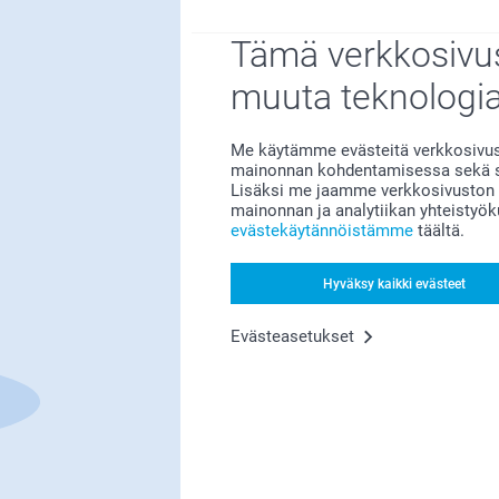
Tämä verkkosivus
muuta teknologi
Tyytyväisyystakuu
Me käytämme evästeitä verkkosivust
mainonnan kohdentamisessa sekä so
Lisäksi me jaamme verkkosivuston k
mainonnan ja analytiikan yhteistyö
evästekäytännöistämme
täältä.
Hyväksy kaikki evästeet
Evästeasetukset
Bonusta kaikista tilauksista