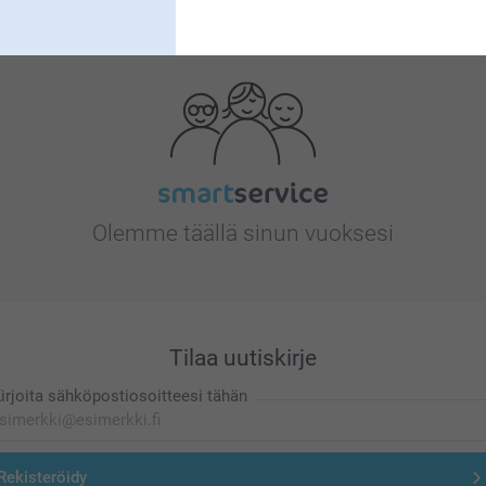
Etsitkö inspiraatiota?
Olemme täällä sinun vuoksesi
Tilaa uutiskirje
irjoita sähköpostiosoitteesi tähän
Rekisteröidy