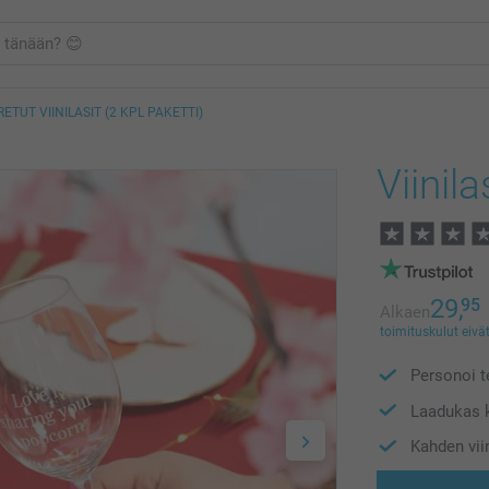
ETUT VIINILASIT (2 KPL PAKETTI)
Viinila
29,
95
Alkaen
toimituskulut eivät
Personoi te
Laadukas 
Kahden viin