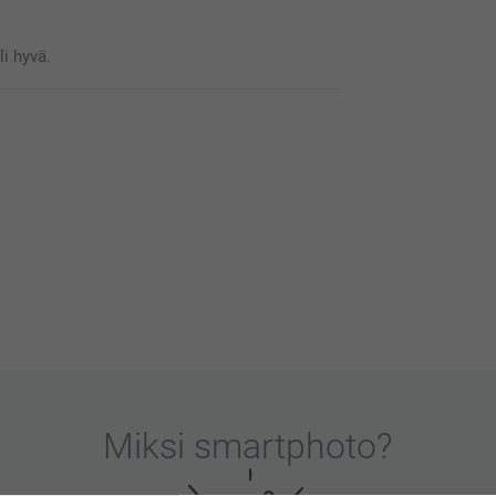
li hyvä.
le erittäin tärkeää. Kiva että pidät laseista,
Miksi
smartphoto
?