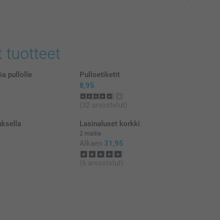
t tuotteet
ia pullolle
Pulloetiketit
8,95
(32 arvostelut)
uksella
Lasinaluset korkki
2 mallia
Alkaen
31,95
(6 arvostelut)