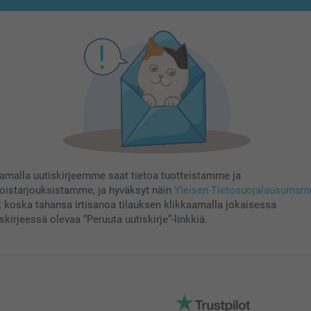
aamalla uutiskirjeemme saat tietoa tuotteistamme ja
koistarjouksistamme, ja hyväksyt näin
Yleisen Tietosuojalausuma
t koska tahansa irtisanoa tilauksen klikkaamalla jokaisessa
skirjeessä olevaa “Peruuta uutiskirje”-linkkiä.