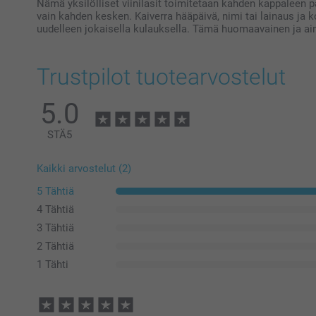
Nämä yksilölliset viinilasit toimitetaan kahden kappaleen p
vain kahden kesken. Kaiverra hääpäivä, nimi tai lainaus ja
uudelleen jokaisella kulauksella. Tämä huomaavainen ja ain
Trustpilot tuotearvostelut
5.0
STÄ
5
Kaikki arvostelut (2)
5 Tähtiä
4 Tähtiä
3 Tähtiä
2 Tähtiä
1 Tähti