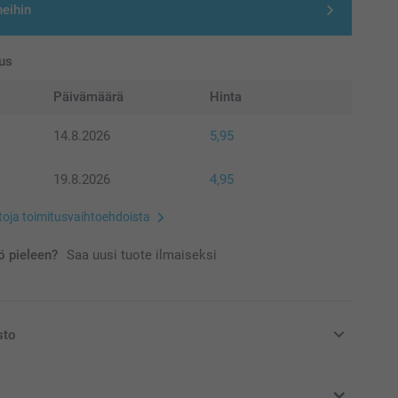
neihin
us
Päivämäärä
Hinta
14.8.2026
5,95
19.8.2026
4,95
etoja toimitusvaihtoehdoista
 pieleen?
Saa uusi tuote ilmaiseksi
sto
at euroina, sisältävät arvonlisäveron ja eivät sisällä