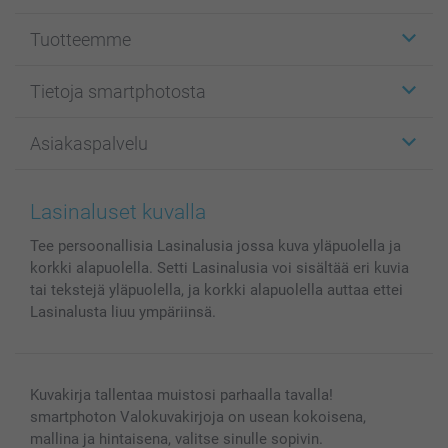
Tuotteemme
Etiketit
Tietoja smartphotosta
Kuvakortit
Kuvalahjat
Tietoja smartphotosta
Asiakaspalvelu
Kuvakirjat
Affiliate ohjelma
Canvas & Seinäkoristeet
Yleinen tietosuojalausunto
Ota yhteyttä & FAQ
Valokuvat, Julisteet & Taskukirjat
Evästekäytäntö
100% tyytyväisyystakuu
Lasinaluset kuvalla
Kännykkä & Tabletti
Sivukartta
smartbonus
Tee persoonallisia Lasinalusia jossa kuva yläpuolella ja
MyNameBook
Ehdot/takuut
Hinnat & maksutavat
korkki alapuolella. Setti Lasinalusia voi sisältää eri kuvia
Kuvakalenterit & Päivyrit
Investor Relations
Tilausten tila
tai tekstejä yläpuolella, ja korkki alapuolella auttaa ettei
Valokuvakehykset & Lisätarvikkeet
Lasinalusta liuu ympäriinsä.
Lahjakortti
Kaikki kuvatuotteet
Kuvakirja tallentaa muistosi parhaalla tavalla!
smartphoton Valokuvakirjoja on usean kokoisena,
mallina ja hintaisena, valitse sinulle sopivin.