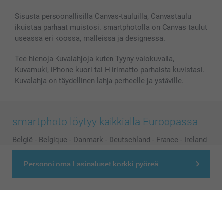
Sisusta persoonallisilla Canvas-tauluilla, Canvastaulu
ikuistaa parhaat muistosi. smartphotolla on Canvas taulut
useassa eri koossa, malleissa ja designessa.
Tee hienoja Kuvalahjoja kuten Tyyny valokuvalla,
Kuvamuki, iPhone kuori tai Hiirimatto parhaista kuvistasi.
Kuvalahja on täydellinen lahja perheelle ja ystäville.
smartphoto löytyy kaikkialla Euroopassa
België
-
Belgique
-
Danmark
-
Deutschland
-
France
-
Ireland
-
Nederland
-
Norge
-
Österreich
-
Schweiz
-
Suisse
-
Personoi oma Lasinaluset korkki pyöreä
Switzerland
-
Suomi
-
Sverige
-
United Kingdom
-
Other Countries
Kaikki hinnat ovat euroina, sisältävät arvonlisäveron ja eivät sisällä
postikuluja.