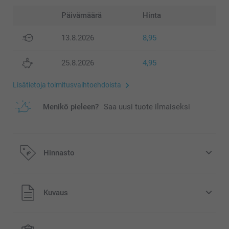
Päivämäärä
Hinta
13.8.2026
8,95
25.8.2026
4,95
Lisätietoja toimitusvaihtoehdoista
Menikö pieleen?
Saa uusi tuote ilmaiseksi
Hinnasto
Kaikki hinnat ovat euroina, sisältävät arvonlisäveron ja
Kuvaus
eivät sisällä postikuluja.