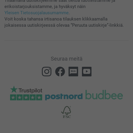
Tilaamalla uutiskirjeemme saat tietoa tuotteistamme ja
erikoistarjouksistamme, ja hyväksyt näin
Yleisen Tietosuojalausumamme
.
Voit koska tahansa irtisanoa tilauksen klikkaamalla
jokaisessa uutiskirjeessä olevaa “Peruuta uutiskirje”-linkkiä.
Seuraa meitä