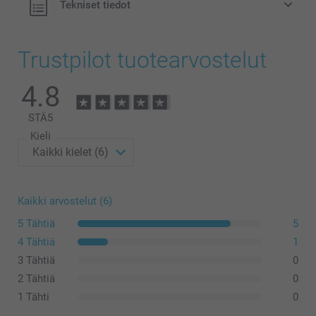
Tekniset tiedot
Trustpilot tuotearvostelut
4.8
STÄ
5
Kieli
Kaikki arvostelut (6)
5 Tähtiä
5
4 Tähtiä
1
3 Tähtiä
0
2 Tähtiä
0
1 Tähti
0