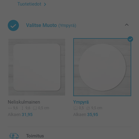
Tuotetiedot
Valitse Muoto
(Ympyrä)
Neliskulmainen
Ympyrä
9,6
9,6
9,5 cm
0,5 cm
0,5
Alkaen
31,95
Alkaen
35,95
Toimitus