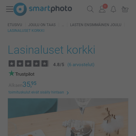
ETUSIVU
JOULU ON TAAS
LASTEN ENSIMMÄINEN JOULU
LASINALUSET KORKKI
Lasinaluset korkki
4.8
/
5
(6 arvostelut)
35,
95
Alkaen
toimituskulut eivät sisälly hintaan