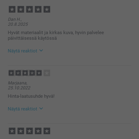
Dan H.,
20.8.2025
Hyvät materiaalit ja kirkas kuva, hyvin palvelee
päivittäisessä käytössä
Näytä reaktiot
21.8.2025
13:43
Hei Dan,
Marjaana,
Suuret kiitokset ⭐⭐⭐⭐⭐ palautteesta, arvostamme
25.10.2022
sitä suuresti. Kiva että pidät lasinalusista, se on aina
kiva laittaa lasi aivan omalle aluselle :)
Hinta-laatusuhde hyvä!
Kiitos, että päätit tilata meiltä.
Lämpimin kiitoksin,
Näytä reaktiot
Kirsi @smartphoto
26.10.2022
13:38
Hei Marjaana!