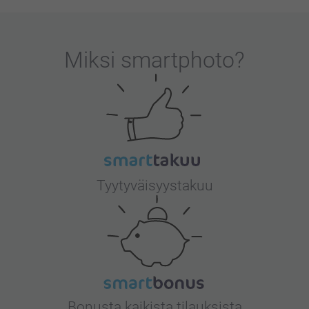
Miksi
smartphoto
?
Tyytyväisyystakuu
Bonusta kaikista tilauksista