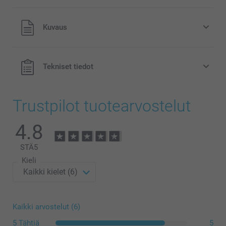
Kaikki hinnat ovat euroina, sisältävät arvonlisäveron ja
Kuvaus
eivät sisällä postikuluja.
Tekniset tiedot
Trustpilot tuotearvostelut
4.8
STÄ
5
Kieli
Kaikki arvostelut (6)
5 Tähtiä
5