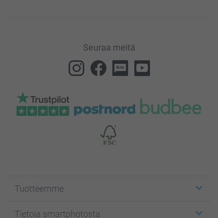
Seuraa meitä
Tuotteemme
Etiketit
Tietoja smartphotosta
Kuvakortit