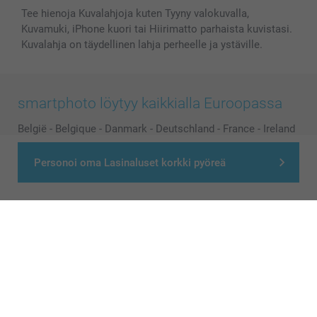
Tee hienoja Kuvalahjoja kuten Tyyny valokuvalla,
Kuvamuki, iPhone kuori tai Hiirimatto parhaista kuvistasi.
Kuvalahja on täydellinen lahja perheelle ja ystäville.
smartphoto löytyy kaikkialla Euroopassa
België
-
Belgique
-
Danmark
-
Deutschland
-
France
-
Ireland
-
Nederland
-
Norge
-
Österreich
-
Schweiz
-
Suisse
-
Personoi oma Lasinaluset korkki pyöreä
Switzerland
-
Suomi
-
Sverige
-
United Kingdom
-
Other Countries
Kaikki hinnat ovat euroina, sisältävät arvonlisäveron ja eivät sisällä
postikuluja.
© smartphoto group. All rights reserved