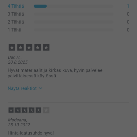
4 Tähtiä
1
3 Tähtiä
0
2 Tähtiä
0
1 Tähti
0
Dan H.,
20.8.2025
Hyvät materiaalit ja kirkas kuva, hyvin palvelee
päivittäisessä käytössä
Näytä reaktiot
21.8.2025
13:43
Hei Dan,
Marjaana,
Suuret kiitokset ⭐⭐⭐⭐⭐ palautteesta, arvostamme
25.10.2022
sitä suuresti. Kiva että pidät lasinalusista, se on aina
kiva laittaa lasi aivan omalle aluselle :)
Hinta-laatusuhde hyvä!
Kiitos, että päätit tilata meiltä.