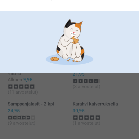
8.9.2020
Oli hyvät aluset.
Näytä lisää
Liittyvät tuotteet
Pöytätabletti muovi
Pannunaluset – 2 kpl
4 mallia
21,95
Alkaen
9,95
(3 arvostelut)
(11 arvostelut)
Samppanjalasit - 2 kpl
Karahvi kaiverruksella
24,95
30,95
(9 arvostelut)
(1 arvostelut)