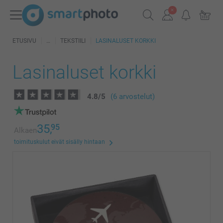
ETUSIVU
TEKSTIILI
LASINALUSET KORKKI
Lasinaluset korkki
4.8
/
5
(6 arvostelut)
35,
95
Alkaen
toimituskulut eivät sisälly hintaan