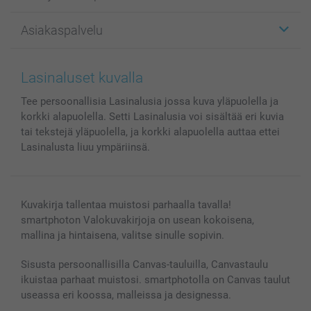
Kuvalahjat
Tietoja smartphotosta
Asiakaspalvelu
Kuvakirjat
Affiliate ohjelma
Canvas & Seinäkoristeet
Yleinen tietosuojalausunto
Ota yhteyttä & FAQ
Valokuvat, Julisteet & Taskukirjat
Evästekäytäntö
100% tyytyväisyystakuu
Lasinaluset kuvalla
Kännykkä & Tabletti
Sivukartta
smartbonus
Tee persoonallisia Lasinalusia jossa kuva yläpuolella ja
MyNameBook
Ehdot/takuut
Hinnat & maksutavat
korkki alapuolella. Setti Lasinalusia voi sisältää eri kuvia
Kuvakalenterit & Päivyrit
Investor Relations
Tilausten tila
tai tekstejä yläpuolella, ja korkki alapuolella auttaa ettei
Valokuvakehykset & Lisätarvikkeet
Lasinalusta liuu ympäriinsä.
Lahjakortti
Kaikki kuvatuotteet
Kuvakirja tallentaa muistosi parhaalla tavalla!
smartphoton Valokuvakirjoja on usean kokoisena,
mallina ja hintaisena, valitse sinulle sopivin.
Sisusta persoonallisilla Canvas-tauluilla, Canvastaulu
ikuistaa parhaat muistosi. smartphotolla on Canvas taulut
useassa eri koossa, malleissa ja designessa.