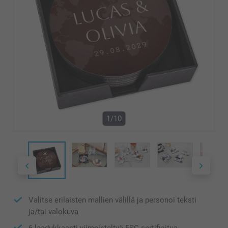
1/10
Valitse erilaisten mallien välillä ja personoi teksti
ja/tai valokuva
6 laadukkaasti viimeisteltyä FSC-sertifioitua