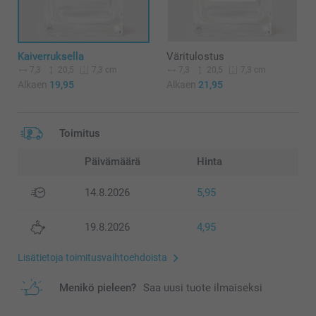
Kaiverruksella
Väritulostus
7,3
20,5
7,3
20,5
7,3 cm
7,3 cm
Alkaen
19,95
Alkaen
21,95
Toimitus
Päivämäärä
Hinta
14.8.2026
5,95
19.8.2026
4,95
Lisätietoja toimitusvaihtoehdoista
Menikö pieleen?
Saa uusi tuote ilmaiseksi