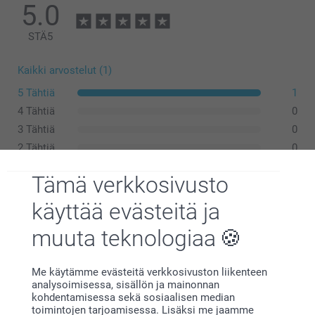
5.0
STÄ
5
Kaikki arvostelut (1)
5 Tähtiä
1
4 Tähtiä
0
3 Tähtiä
0
2 Tähtiä
0
1 Tähti
0
Tämä verkkosivusto
käyttää evästeitä ja
Yritys,
muuta teknologiaa
21.3.2024
👍❤️👍❤️👍❤️
Me käytämme evästeitä verkkosivuston liikenteen
analysoimisessa, sisällön ja mainonnan
Näytä reaktiot
kohdentamisessa sekä sosiaalisen median
toimintojen tarjoamisessa. Lisäksi me jaamme