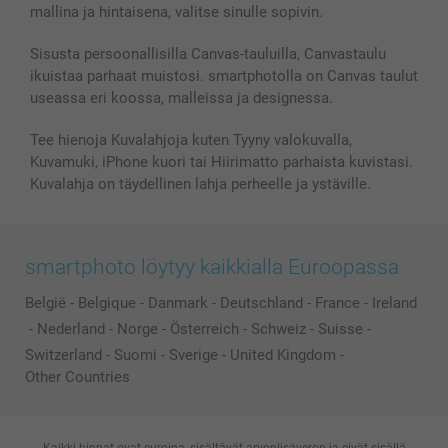
MyNameBook
Ehdot/takuut
Hinnat & maksutavat
mallina ja hintaisena, valitse sinulle sopivin.
Kuvakalenterit & Päivyrit
Investor Relations
Tilausten tila
Valokuvakehykset & Lisätarvikkeet
Sisusta persoonallisilla Canvas-tauluilla, Canvastaulu
ikuistaa parhaat muistosi. smartphotolla on Canvas taulut
Lahjakortti
useassa eri koossa, malleissa ja designessa.
Kaikki kuvatuotteet
Tee hienoja Kuvalahjoja kuten Tyyny valokuvalla,
Kuvamuki, iPhone kuori tai Hiirimatto parhaista kuvistasi.
Kuvalahja on täydellinen lahja perheelle ja ystäville.
smartphoto löytyy kaikkialla Euroopassa
België
-
Belgique
-
Danmark
-
Deutschland
-
France
-
Ireland
-
Nederland
-
Norge
-
Österreich
-
Schweiz
-
Suisse
-
Switzerland
-
Suomi
-
Sverige
-
United Kingdom
-
Other Countries