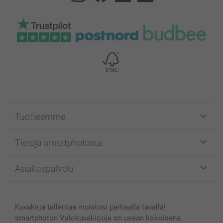
Tuotteemme
Etiketit
Tietoja smartphotosta
Kuvakortit
Kuvalahjat
Tietoja smartphotosta
Asiakaspalvelu
Kuvakirjat
Affiliate ohjelma
Canvas & Seinäkoristeet
Yleinen tietosuojalausunto
Ota yhteyttä & FAQ
Valokuvat, Julisteet & Taskukirjat
Evästekäytäntö
100% tyytyväisyystakuu
Kuvakirja tallentaa muistosi parhaalla tavalla!
Kännykkä & Tabletti
Sivukartta
smartbonus
smartphoton Valokuvakirjoja on usean kokoisena,