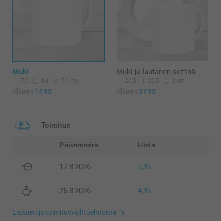
Muki
Muki ja lautanen settinä
7,5
7,1 cm
20,5
20,5
0,4
2 cm
Alkaen
14,95
Alkaen
37,95
Toimitus
Päivämäärä
Hinta
17.8.2026
5,95
26.8.2026
4,95
Lisätietoja toimitusvaihtoehdoista