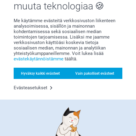
pitää mukia kädessä ja käyttää sitä itsevarmasti.
muuta teknologiaa
Me käytämme evästeitä verkkosivuston liikenteen
analysoimisessa, sisällön ja mainonnan
kohdentamisessa sekä sosiaalisen median
Miksi
smartphoto
?
toimintojen tarjoamisessa. Lisäksi me jaamme
verkkosivuston käyttöäsi koskevia tietoja
sosiaalisen median, mainonnan ja analytiikan
yhteistyökumppaneillemme. Voit lukea lisää
evästekäytännöistämme
täältä.
Hyväksy kaikki evästeet
Vain pakolliset evästeet
Evästeasetukset
Tyytyväisyystakuu