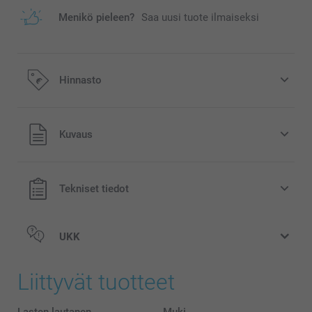
Menikö pieleen?
Saa uusi tuote ilmaiseksi
Hinnasto
Kaikki hinnat ovat euroina, sisältävät arvonlisäveron ja
Kuvaus
eivät sisällä postikuluja.
Tekniset tiedot
UKK
Liittyvät tuotteet
Lasten lautanen
Muki