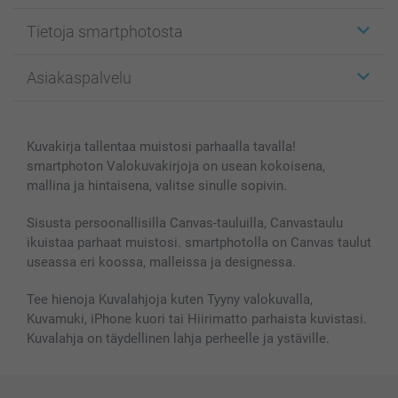
Etiketit
Tietoja smartphotosta
Kuvakortit
Kuvalahjat
Tietoja smartphotosta
Asiakaspalvelu
Kuvakirjat
Affiliate ohjelma
Canvas & Seinäkoristeet
Yleinen tietosuojalausunto
Ota yhteyttä & FAQ
Valokuvat, Julisteet & Taskukirjat
Evästekäytäntö
100% tyytyväisyystakuu
Kuvakirja tallentaa muistosi parhaalla tavalla!
Kännykkä & Tabletti
Sivukartta
smartbonus
smartphoton Valokuvakirjoja on usean kokoisena,
MyNameBook
Ehdot/takuut
Hinnat & maksutavat
mallina ja hintaisena, valitse sinulle sopivin.
Kuvakalenterit & Päivyrit
Investor Relations
Tilausten tila
Valokuvakehykset & Lisätarvikkeet
Sisusta persoonallisilla Canvas-tauluilla, Canvastaulu
ikuistaa parhaat muistosi. smartphotolla on Canvas taulut
Lahjakortti
useassa eri koossa, malleissa ja designessa.
Kaikki kuvatuotteet
Tee hienoja Kuvalahjoja kuten Tyyny valokuvalla,
Kuvamuki, iPhone kuori tai Hiirimatto parhaista kuvistasi.
Kuvalahja on täydellinen lahja perheelle ja ystäville.