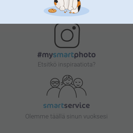
Bonusta kaikista tilauksista
Etsitkö inspiraatiota?
Olemme täällä sinun vuoksesi