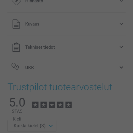
Hinnasto
Kaikki hinnat ovat euroina, sisältävät arvonlisäveron ja
Kuvaus
eivät sisällä postikuluja.
Tekniset tiedot
UKK
Trustpilot tuotearvostelut
5.0
STÄ
5
Kieli