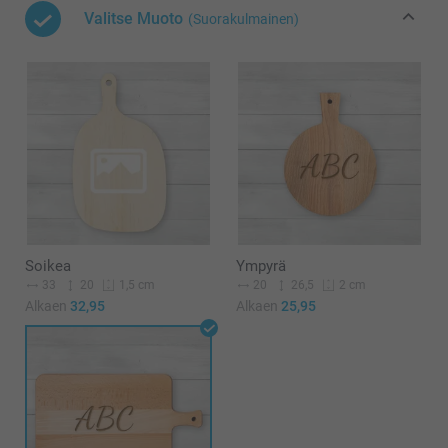
Valitse Muoto
(Suorakulmainen)
Soikea
Ympyrä
33
20
20
26,5
1,5 cm
2 cm
Alkaen
32,95
Alkaen
25,95