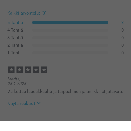
Kaikki arvostelut (3)
5 Tähtiä
3
4 Tähtiä
0
3 Tähtiä
0
2 Tähtiä
0
1 Tähti
0
Marita,
25.1.2025
Vaikuttaa laadukkaalta ja tarpeellinen ja uniikki lahjatavara.
Näytä reaktiot
28.1.2025
14:20
Hei Marita!