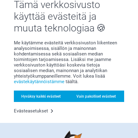
Tämä verkkosivusto
Kj,
Suuret kiitokset 5 tähdestä ja palautteesta, se on
9.12.2021
meille erittäin tärkeää. Kiva että pidät
käyttää evästeitä ja
leikkuulaudasta, toivon että siitä on iloa pitkäksi
Kaunis teksti
aikaa!
muuta teknologiaa
Lämpimin kiitoksin,
Kaisa@smartphoto
Marjo,
Me käytämme evästeitä verkkosivuston liikenteen
23.12.2020
analysoimisessa, sisällön ja mainonnan
kohdentamisessa sekä sosiaalisen median
Leikkuulauta oli hyvän kokoinen ja -näköinen!
toimintojen tarjoamisessa. Lisäksi me jaamme
verkkosivuston käyttöäsi koskevia tietoja
Liittyvät tuotteet
sosiaalisen median, mainonnan ja analytiikan
yhteistyökumppaneillemme. Voit lukea lisää
evästekäytännöistämme
täältä.
Esiliina
Keraaminen kulho
Yli 10 mallia
2 mallia
Alkaen
20,95
Alkaen
22,95
Hyväksy kaikki evästeet
Vain pakolliset evästeet
(25 arvostelut)
(7 arvostelut)
Evästeasetukset
Termospullo
Suolamylly & Pippurimylly
3 mallia
4 mallia
Alkaen
23,95
Alkaen
44,95