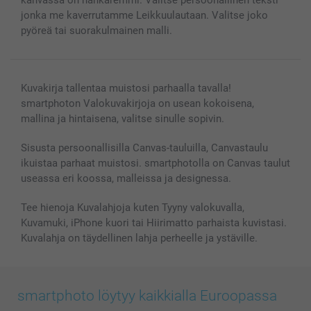
kahvassa on nahkaremmi. Valitse persoonallinen teksti
Kuvakalenterit & Päivyrit
Investor Relations
Tilausten tila
jonka me kaverrutamme Leikkuulautaan. Valitse joko
Valokuvakehykset & Lisätarvikkeet
pyöreä tai suorakulmainen malli.
Lahjakortti
Kaikki kuvatuotteet
Kuvakirja tallentaa muistosi parhaalla tavalla!
smartphoton Valokuvakirjoja on usean kokoisena,
mallina ja hintaisena, valitse sinulle sopivin.
Sisusta persoonallisilla Canvas-tauluilla, Canvastaulu
ikuistaa parhaat muistosi. smartphotolla on Canvas taulut
useassa eri koossa, malleissa ja designessa.
Tee hienoja Kuvalahjoja kuten Tyyny valokuvalla,
Kuvamuki, iPhone kuori tai Hiirimatto parhaista kuvistasi.
Kuvalahja on täydellinen lahja perheelle ja ystäville.
smartphoto löytyy kaikkialla Euroopassa