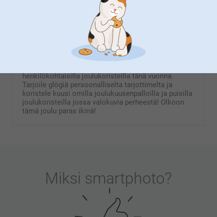
(5 arvostelut)
(1 arvostelut)
Joulukoristeita kotona
Nosta joulutunnelmaa kotona koristelemalla
ainutlaatuisilla koristeilla. Tee kodista kaunis
henkilökohtaisilla joulukoristeilla tänä vuonna.
Tarjoile glögiä persoonalliselta tarjottimelta ja
koristele kuusi omilla joulukuusenpalloilla ja puisilla
joulukoristeilla jossa valokuvia perheestä! Olkoon
tämä joulu paras ikinä!
Miksi
smartphoto
?