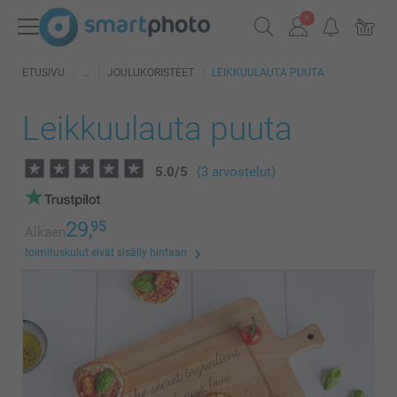
ETUSIVU
JOULUKORISTEET
LEIKKUULAUTA PUUTA
Leikkuulauta puuta
5.0
/
5
(3 arvostelut)
29,
95
Alkaen
toimituskulut eivät sisälly hintaan