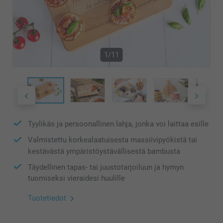
1/11
Tyylikäs ja persoonallinen lahja, jonka voi laittaa esille
Valmistettu korkealaatuisesta massiivipyökistä tai
kestävästä ympäristöystävällisestä bambusta
Täydellinen tapas- tai juustotarjoiluun ja hymyn
tuomiseksi vieraidesi huulille
Tuotetiedot