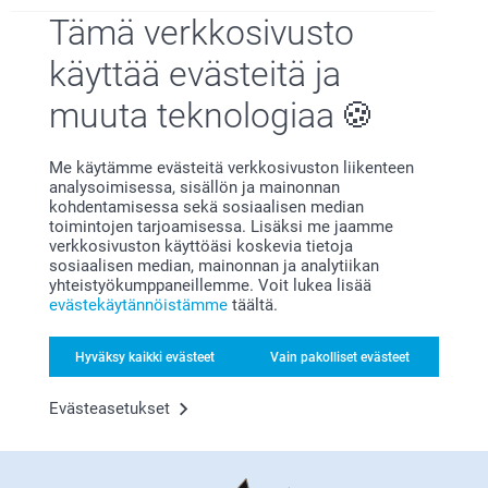
28.1.2025
Tämä verkkosivusto
14:20
Hei Marita!
Kj,
käyttää evästeitä ja
Suuret kiitokset 5 tähdestä ja palautteesta, se on
9.12.2021
meille erittäin tärkeää. Kiva että pidät
leikkuulaudasta, toivon että siitä on iloa pitkäksi
muuta teknologiaa
Kaunis teksti
aikaa!
Lämpimin kiitoksin,
Kaisa@smartphoto
Me käytämme evästeitä verkkosivuston liikenteen
analysoimisessa, sisällön ja mainonnan
Marjo,
kohdentamisessa sekä sosiaalisen median
23.12.2020
toimintojen tarjoamisessa. Lisäksi me jaamme
verkkosivuston käyttöäsi koskevia tietoja
Leikkuulauta oli hyvän kokoinen ja -näköinen!
sosiaalisen median, mainonnan ja analytiikan
yhteistyökumppaneillemme. Voit lukea lisää
Liittyvät tuotteet
evästekäytännöistämme
täältä.
Esiliina
Keraaminen kulho
Hyväksy kaikki evästeet
Vain pakolliset evästeet
Yli 10 mallia
2 mallia
Alkaen
20,95
Alkaen
22,95
Evästeasetukset
(25 arvostelut)
(7 arvostelut)
Termospullo
Suolamylly & Pippurimylly