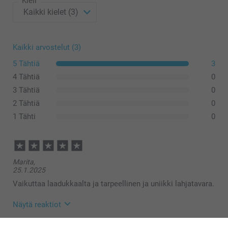
Kieli
Kaikki arvostelut (3)
5 Tähtiä
3
4 Tähtiä
0
3 Tähtiä
0
2 Tähtiä
0
1 Tähti
0
Marita,
25.1.2025
Vaikuttaa laadukkaalta ja tarpeellinen ja uniikki lahjatavara.
Näytä reaktiot