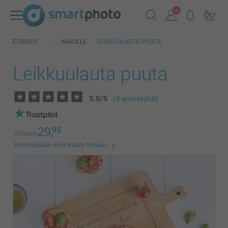
ETUSIVU
NAISILLE
LEIKKUULAUTA PUUTA
Leikkuulauta puuta
5.0
/
5
(3 arvostelut)
29,
95
Alkaen
toimituskulut eivät sisälly hintaan