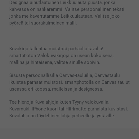
Designaa ainutlaatuinen Leikkuulauta puusta, jonka
MyNameBook
Ehdot/takuut
Hinnat & maksutavat
kahvassa on nahkaremmi. Valitse persoonallinen teksti
Kuvakalenterit & Päivyrit
Investor Relations
Tilausten tila
jonka me kaverrutamme Leikkuulautaan. Valitse joko
Valokuvakehykset & Lisätarvikkeet
pyöreä tai suorakulmainen malli.
Lahjakortti
Kaikki kuvatuotteet
Kuvakirja tallentaa muistosi parhaalla tavalla!
smartphoton Valokuvakirjoja on usean kokoisena,
mallina ja hintaisena, valitse sinulle sopivin.
Sisusta persoonallisilla Canvas-tauluilla, Canvastaulu
ikuistaa parhaat muistosi. smartphotolla on Canvas taulut
useassa eri koossa, malleissa ja designessa.
Tee hienoja Kuvalahjoja kuten Tyyny valokuvalla,
Kuvamuki, iPhone kuori tai Hiirimatto parhaista kuvistasi.
Kuvalahja on täydellinen lahja perheelle ja ystäville.