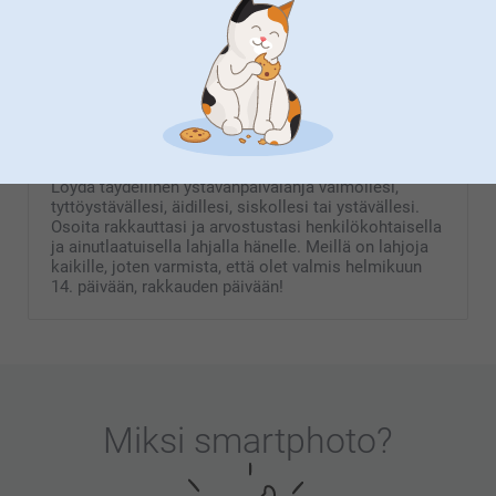
3 mallia
4 mallia
Alkaen
23,95
Alkaen
44,95
(5 arvostelut)
(1 arvostelut)
Ystävänpäivä lahjoja naisille
Löydä täydellinen ystävänpäivälahja vaimollesi,
tyttöystävällesi, äidillesi, siskollesi tai ystävällesi.
Osoita rakkauttasi ja arvostustasi henkilökohtaisella
ja ainutlaatuisella lahjalla hänelle. Meillä on lahjoja
kaikille, joten varmista, että olet valmis helmikuun
14. päivään, rakkauden päivään!
Miksi
smartphoto
?