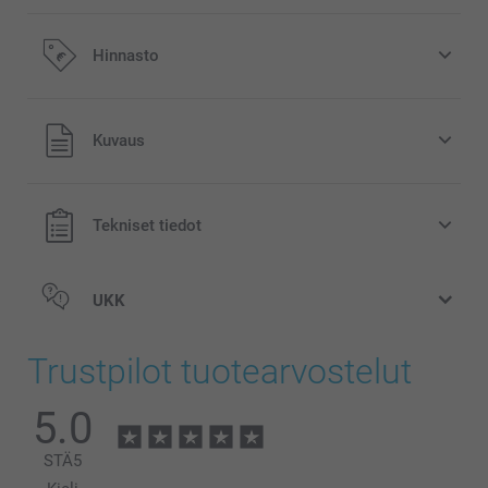
Hinnasto
Kaikki hinnat ovat euroina, sisältävät arvonlisäveron ja
Kuvaus
eivät sisällä postikuluja.
Tekniset tiedot
UKK
Trustpilot tuotearvostelut
5.0
STÄ
5