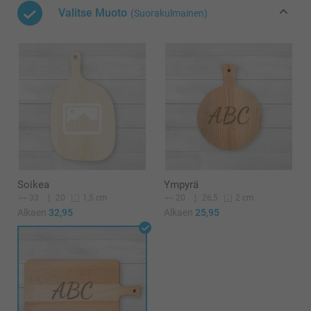
Valitse Muoto
(Suorakulmainen)
Soikea
Ympyrä
33
20
20
26,5
1,5 cm
2 cm
Alkaen
32,95
Alkaen
25,95