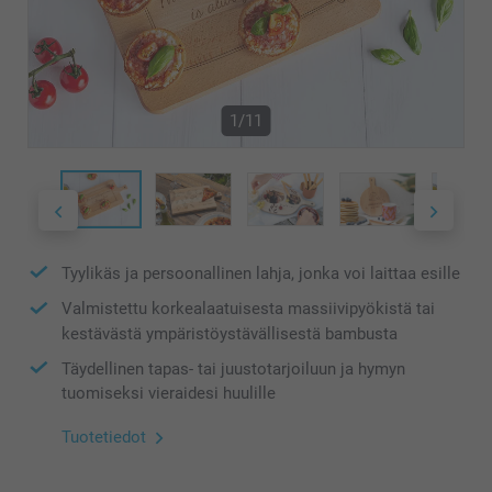
1/11
Tyylikäs ja persoonallinen lahja, jonka voi laittaa esille
Valmistettu korkealaatuisesta massiivipyökistä tai
kestävästä ympäristöystävällisestä bambusta
Täydellinen tapas- tai juustotarjoiluun ja hymyn
tuomiseksi vieraidesi huulille
Tuotetiedot