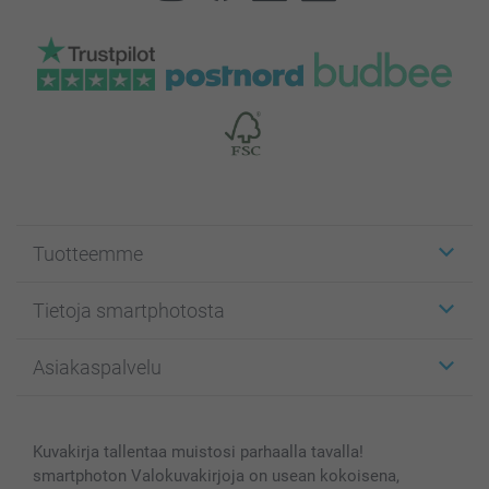
Tuotteemme
Etiketit
Tietoja smartphotosta
Kuvakortit
Kuvalahjat
Tietoja smartphotosta
Asiakaspalvelu
Kuvakirjat
Affiliate ohjelma
Canvas & Seinäkoristeet
Yleinen tietosuojalausunto
Ota yhteyttä & FAQ
Valokuvat, Julisteet & Taskukirjat
Evästekäytäntö
100% tyytyväisyystakuu
Kuvakirja tallentaa muistosi parhaalla tavalla!
Kännykkä & Tabletti
Sivukartta
smartbonus
smartphoton Valokuvakirjoja on usean kokoisena,
MyNameBook
Ehdot/takuut
Hinnat & maksutavat