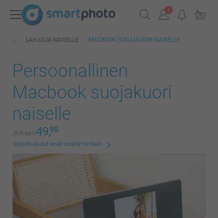
LAHJOJA NAISELLE
MACBOOK SUOJAKUORI NAISELLE
Persoonallinen
Macbook suojakuori
naiselle
49,
95
Alkaen
toimituskulut eivät sisälly hintaan