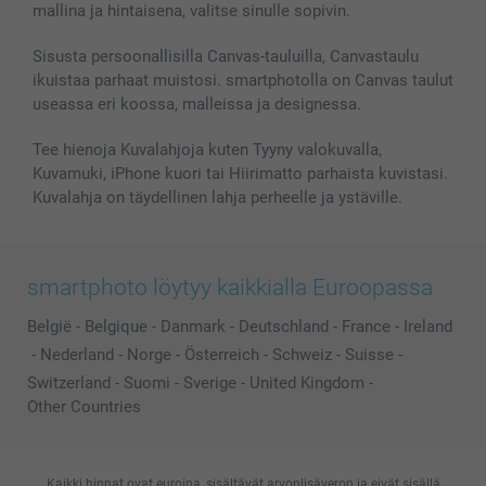
mallina ja hintaisena, valitse sinulle sopivin.
Kuvakalenterit & Päivyrit
Investor Relations
Tilausten tila
Valokuvakehykset & Lisätarvikkeet
Sisusta persoonallisilla Canvas-tauluilla, Canvastaulu
ikuistaa parhaat muistosi. smartphotolla on Canvas taulut
Lahjakortti
useassa eri koossa, malleissa ja designessa.
Kaikki kuvatuotteet
Tee hienoja Kuvalahjoja kuten Tyyny valokuvalla,
Kuvamuki, iPhone kuori tai Hiirimatto parhaista kuvistasi.
Kuvalahja on täydellinen lahja perheelle ja ystäville.
smartphoto löytyy kaikkialla Euroopassa
België
-
Belgique
-
Danmark
-
Deutschland
-
France
-
Ireland
-
Nederland
-
Norge
-
Österreich
-
Schweiz
-
Suisse
-
Switzerland
-
Suomi
-
Sverige
-
United Kingdom
-
Other Countries
Kaikki hinnat ovat euroina, sisältävät arvonlisäveron ja eivät sisällä