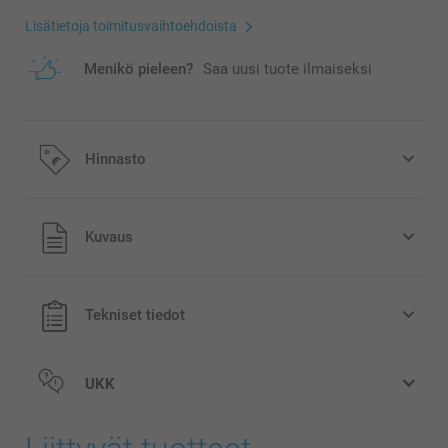
Lisätietoja toimitusvaihtoehdoista
Menikö pieleen?
Saa uusi tuote ilmaiseksi
Hinnasto
Kaikki hinnat ovat euroina, sisältävät arvonlisäveron ja
Kuvaus
eivät sisällä postikuluja.
Tekniset tiedot
UKK