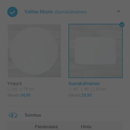
Valitse Muoto
(Suorakulmainen)
Ympyrä
Suorakulmainen
70 cm
60
40
0,5
0,5 cm
Alkaen
34,95
Alkaen
29,95
Toimitus
Päivämäärä
Hinta