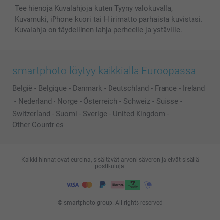
Tee hienoja Kuvalahjoja kuten Tyyny valokuvalla,
Kuvamuki, iPhone kuori tai Hiirimatto parhaista kuvistasi.
Kuvalahja on täydellinen lahja perheelle ja ystäville.
smartphoto löytyy kaikkialla Euroopassa
België
-
Belgique
-
Danmark
-
Deutschland
-
France
-
Ireland
-
Nederland
-
Norge
-
Österreich
-
Schweiz
-
Suisse
-
Switzerland
-
Suomi
-
Sverige
-
United Kingdom
-
Other Countries
Kaikki hinnat ovat euroina, sisältävät arvonlisäveron ja eivät sisällä
postikuluja.
© smartphoto group. All rights reserved