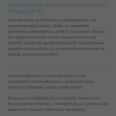
Valokuvat, Julisteet & Taskukirjat
Evästekäytäntö
100% tyytyväisyystakuu
Persoonallinen matto kuvalla tai tekstillä |
Kännykkä & Tabletti
Sivukartta
smartbonus
Smartphoto FI
MyNameBook
Ehdot/takuut
Hinnat & maksutavat
Koristele kotisi yksilöllisesti ja ainutlaatuisesti itse
Kuvakalenterit & Päivyrit
Investor Relations
Tilausten tila
suunnittelemalla matolla. Matto on valmistettu
Valokuvakehykset & Lisätarvikkeet
pehmeästä materiaalista ja siinä on liukumaton alapuoli.
Lahjakortti
Voit helposti muokata mattoa haluamallasi kuvalla,
Kaikki kuvatuotteet
tekstillä, nimellä tai upealla lainauksella. Missä tahansa
haluatkin pitää mattosi, on se varmasti ainutlaatuinen ja
tyylikäs yksityiskohta kotiisi!
Kuvakirja tallentaa muistosi parhaalla tavalla!
smartphoton Valokuvakirjoja on usean kokoisena,
mallina ja hintaisena, valitse sinulle sopivin.
Sisusta persoonallisilla Canvas-tauluilla, Canvastaulu
ikuistaa parhaat muistosi. smartphotolla on Canvas taulut
useassa eri koossa, malleissa ja designessa.