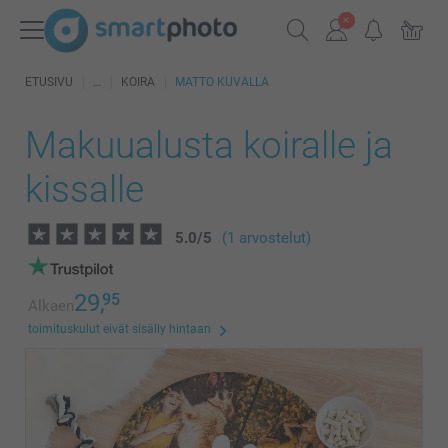
ETUSIVU
KOIRA
MATTO KUVALLA
Makuualusta koiralle ja
kissalle
5.0
/
5
(1 arvostelut)
29,
95
Alkaen
toimituskulut eivät sisälly hintaan