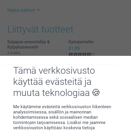
Näytä reaktiot
3.3.2025
Liittyvät tuotteet
13:49
Hei,
Suuret kiitokset 5 tähdestä ja palautteesta, se on
Saippua-annostelija &
Kynnysmatto
meille erittäin tärkeää. Kiva että pidät matosta,
Kylpyhuonesetti
31,95
toivon siitä olevan iloa pitkäksi aikaa!
2 mallia
Lämpimin kiitoksin,
Alkaen
24,95
(6 arvostelut)
Kirsi @smartphoto
Tämä verkkosivusto
Viirit
Huppupyyhe
17,95
26,95
käyttää evästeitä ja
(7 arvostelut)
(1 arvostelut)
muuta teknologiaa
Me käytämme evästeitä verkkosivuston liikenteen
analysoimisessa, sisällön ja mainonnan
kohdentamisessa sekä sosiaalisen median
toimintojen tarjoamisessa. Lisäksi me jaamme
Miksi
smartphoto
?
verkkosivuston käyttöäsi koskevia tietoja