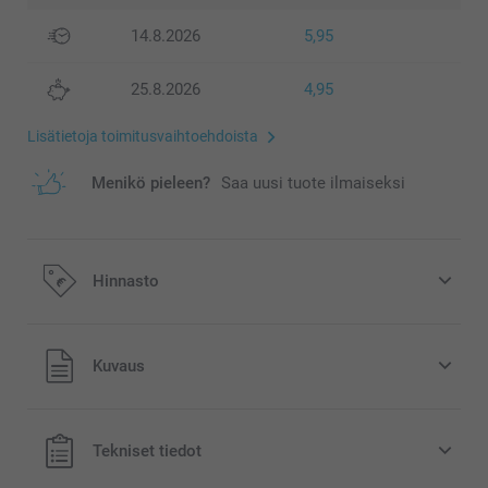
14.8.2026
5,95
25.8.2026
4,95
Lisätietoja toimitusvaihtoehdoista
Menikö pieleen?
Saa uusi tuote ilmaiseksi
Hinnasto
Kaikki hinnat ovat euroina, sisältävät arvonlisäveron ja
Kuvaus
eivät sisällä postikuluja.
Tekniset tiedot