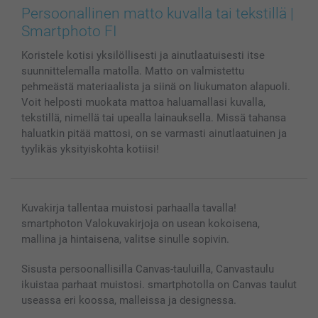
Valokuvat, Julisteet & Taskukirjat
Evästekäytäntö
100% tyytyväisyystakuu
Persoonallinen matto kuvalla tai tekstillä |
Kännykkä & Tabletti
Sivukartta
smartbonus
Smartphoto FI
MyNameBook
Ehdot/takuut
Hinnat & maksutavat
Koristele kotisi yksilöllisesti ja ainutlaatuisesti itse
Kuvakalenterit & Päivyrit
Investor Relations
Tilausten tila
suunnittelemalla matolla. Matto on valmistettu
Valokuvakehykset & Lisätarvikkeet
pehmeästä materiaalista ja siinä on liukumaton alapuoli.
Lahjakortti
Voit helposti muokata mattoa haluamallasi kuvalla,
Kaikki kuvatuotteet
tekstillä, nimellä tai upealla lainauksella. Missä tahansa
haluatkin pitää mattosi, on se varmasti ainutlaatuinen ja
tyylikäs yksityiskohta kotiisi!
Kuvakirja tallentaa muistosi parhaalla tavalla!
smartphoton Valokuvakirjoja on usean kokoisena,
mallina ja hintaisena, valitse sinulle sopivin.
Sisusta persoonallisilla Canvas-tauluilla, Canvastaulu
ikuistaa parhaat muistosi. smartphotolla on Canvas taulut
useassa eri koossa, malleissa ja designessa.