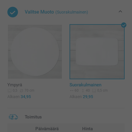
Valitse Muoto
(Suorakulmainen)
Ympyrä
Suorakulmainen
70 cm
60
40
0,5
0,5 cm
Alkaen
34,95
Alkaen
29,95
Toimitus
Päivämäärä
Hinta