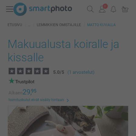
ETUSIVU
LEMMIKKIEN OMISTAJILLE
MATTO KUVALLA
Makuualusta koiralle ja
kissalle
5.0
/
5
(1 arvostelut)
29,
95
Alkaen
toimituskulut eivät sisälly hintaan