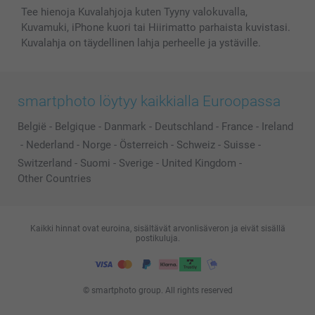
Tee hienoja Kuvalahjoja kuten Tyyny valokuvalla,
Kuvamuki, iPhone kuori tai Hiirimatto parhaista kuvistasi.
Kuvalahja on täydellinen lahja perheelle ja ystäville.
smartphoto löytyy kaikkialla Euroopassa
België
-
Belgique
-
Danmark
-
Deutschland
-
France
-
Ireland
-
Nederland
-
Norge
-
Österreich
-
Schweiz
-
Suisse
-
Switzerland
-
Suomi
-
Sverige
-
United Kingdom
-
Other Countries
Kaikki hinnat ovat euroina, sisältävät arvonlisäveron ja eivät sisällä
postikuluja.
© smartphoto group. All rights reserved