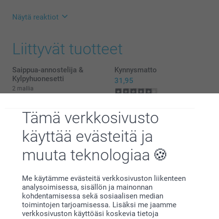
Näytä reaktiot
3.3.2025
Liittyvät tuotteet
13:49
Hei,
Suuret kiitokset 5 tähdestä ja palautteesta, se on
Saippua-annostelija &
Kynnysmatto
meille erittäin tärkeää. Kiva että pidät matosta,
Kylpyhuonesetti
31,95
toivon siitä olevan iloa pitkäksi aikaa!
2 mallia
Lämpimin kiitoksin,
Alkaen
24,95
(6 arvostelut)
Kirsi @smartphoto
Tämä verkkosivusto
Viirit
Huppupyyhe
17,95
26,95
käyttää evästeitä ja
(7 arvostelut)
(1 arvostelut)
muuta teknologiaa
Me käytämme evästeitä verkkosivuston liikenteen
analysoimisessa, sisällön ja mainonnan
kohdentamisessa sekä sosiaalisen median
toimintojen tarjoamisessa. Lisäksi me jaamme
Miksi
smartphoto
?
verkkosivuston käyttöäsi koskevia tietoja