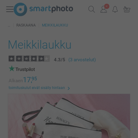
RASKAANA
MEIKKILAUKKU
Meikkilaukku
4.3
/
5
(3 arvostelut)
17,
95
Alkaen
toimituskulut eivät sisälly hintaan