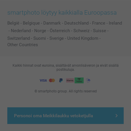
smartphoto löytyy kaikkialla Euroopassa
België
-
Belgique
-
Danmark
-
Deutschland
-
France
-
Ireland
-
Nederland
-
Norge
-
Österreich
-
Schweiz
-
Suisse
-
Switzerland
-
Suomi
-
Sverige
-
United Kingdom
-
Other Countries
Kaikki hinnat ovat euroina, sisältävät arvonlisäveron ja eivät sisällä
postikuluja.
© smartphoto group. All rights reserved
Personoi oma Meikkilaukku vetoketjulla