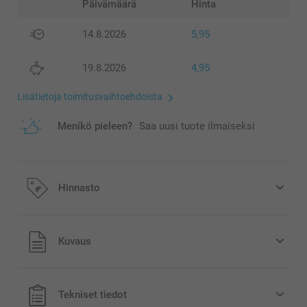
Päivämäärä
Hinta
14.8.2026
5,95
19.8.2026
4,95
Lisätietoja toimitusvaihtoehdoista
Menikö pieleen?
Saa uusi tuote ilmaiseksi
Hinnasto
Kaikki hinnat ovat euroina, sisältävät arvonlisäveron ja
Kuvaus
eivät sisällä postikuluja.
Tekniset tiedot