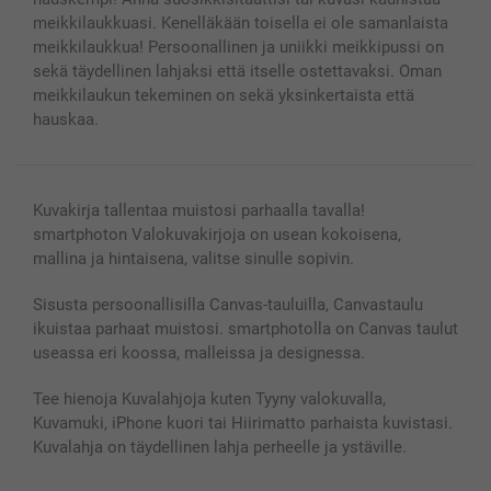
Lahjakortti
meikkilaukkuasi. Kenelläkään toisella ei ole samanlaista
Kaikki kuvatuotteet
meikkilaukkua! Persoonallinen ja uniikki meikkipussi on
sekä täydellinen lahjaksi että itselle ostettavaksi. Oman
meikkilaukun tekeminen on sekä yksinkertaista että
hauskaa.
Kuvakirja tallentaa muistosi parhaalla tavalla!
smartphoton Valokuvakirjoja on usean kokoisena,
mallina ja hintaisena, valitse sinulle sopivin.
Sisusta persoonallisilla Canvas-tauluilla, Canvastaulu
ikuistaa parhaat muistosi. smartphotolla on Canvas taulut
useassa eri koossa, malleissa ja designessa.
Tee hienoja Kuvalahjoja kuten Tyyny valokuvalla,
Kuvamuki, iPhone kuori tai Hiirimatto parhaista kuvistasi.
Kuvalahja on täydellinen lahja perheelle ja ystäville.