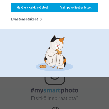
Hyväksy kaikki evästeet
Vain pakolliset evästeet
Tyytyväisyystakuu
Evästeasetukset
Bonusta kaikista tilauksista
Etsitkö inspiraatiota?