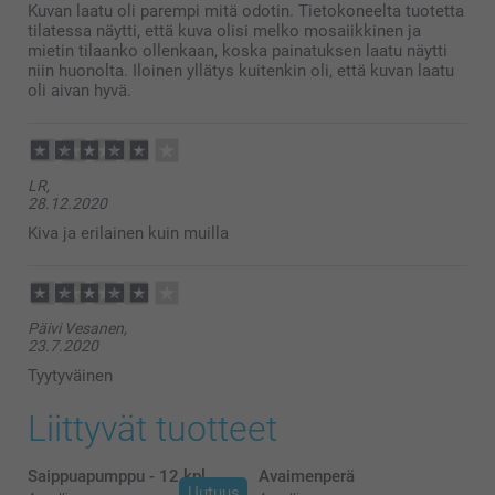
Kuvan laatu oli parempi mitä odotin. Tietokoneelta tuotetta
tilatessa näytti, että kuva olisi melko mosaiikkinen ja
mietin tilaanko ollenkaan, koska painatuksen laatu näytti
niin huonolta. Iloinen yllätys kuitenkin oli, että kuvan laatu
oli aivan hyvä.
LR,
28.12.2020
Kiva ja erilainen kuin muilla
Päivi Vesanen,
23.7.2020
Tyytyväinen
Liittyvät tuotteet
Saippuapumppu - 12 kpl
Avaimenperä
Uutuus