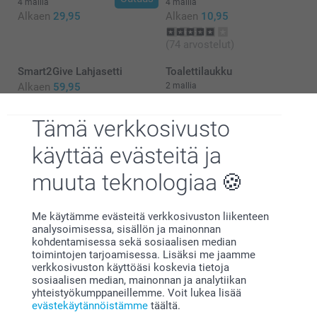
4 mallia
4 mallia
Alkaen
29,95
Alkaen
10,95
(74 arvostelut)
Smart2Give Lahjasetti
Toalettilaukku
Alkaen
59,95
2 mallia
26,95
Tämä verkkosivusto
(1 arvostelut)
käyttää evästeitä ja
muuta teknologiaa
Me käytämme evästeitä verkkosivuston liikenteen
Miksi
smartphoto
?
analysoimisessa, sisällön ja mainonnan
kohdentamisessa sekä sosiaalisen median
toimintojen tarjoamisessa. Lisäksi me jaamme
verkkosivuston käyttöäsi koskevia tietoja
sosiaalisen median, mainonnan ja analytiikan
yhteistyökumppaneillemme. Voit lukea lisää
evästekäytännöistämme
täältä.