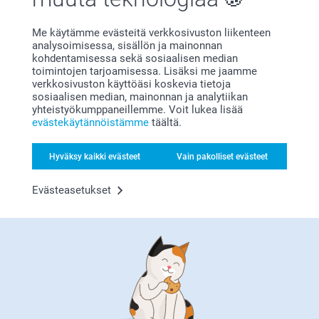
Me käytämme evästeitä verkkosivuston liikenteen
Bonusta kaikista tilauksista
analysoimisessa, sisällön ja mainonnan
kohdentamisessa sekä sosiaalisen median
toimintojen tarjoamisessa. Lisäksi me jaamme
verkkosivuston käyttöäsi koskevia tietoja
sosiaalisen median, mainonnan ja analytiikan
yhteistyökumppaneillemme. Voit lukea lisää
evästekäytännöistämme
täältä.
Hyväksy kaikki evästeet
Vain pakolliset evästeet
Etsitkö inspiraatiota?
Evästeasetukset
Olemme täällä sinun vuoksesi