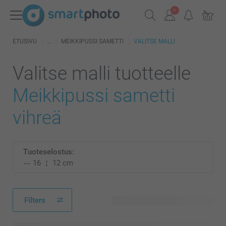
ETUSIVU
MEIKKIPUSSI SAMETTI
VALITSE MALLI
Valitse malli tuotteelle
Meikkipussi sametti
vihreä
Tuoteselostus:
16
12 cm
Filters
30 käytettävissä olevaa mallia