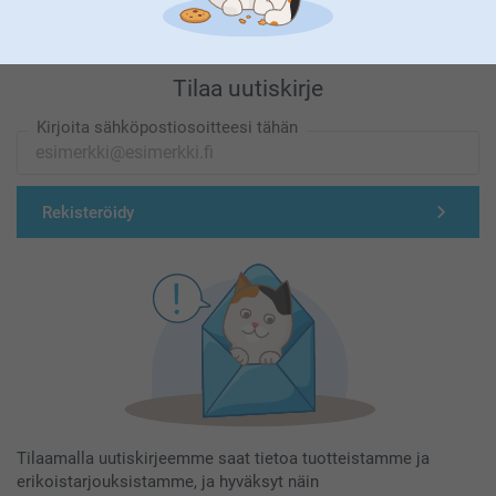
Tilaa uutiskirje
Kirjoita sähköpostiosoitteesi tähän
Rekisteröidy
Tilaamalla uutiskirjeemme saat tietoa tuotteistamme ja
erikoistarjouksistamme, ja hyväksyt näin