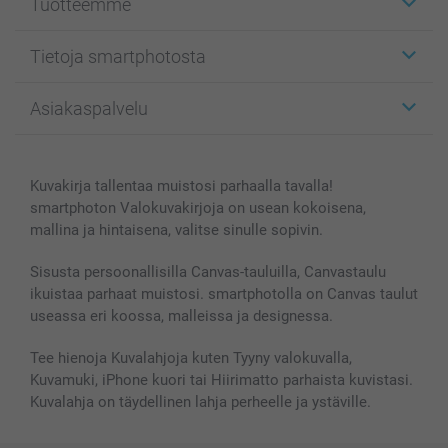
Tuotteemme
Etiketit
Tietoja smartphotosta
Kuvakortit
Kuvalahjat
Tietoja smartphotosta
Asiakaspalvelu
Kuvakirjat
Affiliate ohjelma
Canvas & Seinäkoristeet
Yleinen tietosuojalausunto
Ota yhteyttä & FAQ
Valokuvat, Julisteet & Taskukirjat
Evästekäytäntö
100% tyytyväisyystakuu
Kuvakirja tallentaa muistosi parhaalla tavalla!
Kännykkä & Tabletti
Sivukartta
smartbonus
smartphoton Valokuvakirjoja on usean kokoisena,
MyNameBook
Ehdot/takuut
Hinnat & maksutavat
mallina ja hintaisena, valitse sinulle sopivin.
Kuvakalenterit & Päivyrit
Investor Relations
Tilausten tila
Valokuvakehykset & Lisätarvikkeet
Sisusta persoonallisilla Canvas-tauluilla, Canvastaulu
ikuistaa parhaat muistosi. smartphotolla on Canvas taulut
Lahjakortti
useassa eri koossa, malleissa ja designessa.
Kaikki kuvatuotteet
Tee hienoja Kuvalahjoja kuten Tyyny valokuvalla,
Kuvamuki, iPhone kuori tai Hiirimatto parhaista kuvistasi.
Kuvalahja on täydellinen lahja perheelle ja ystäville.