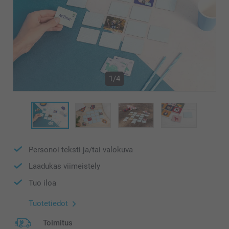
1/4
Personoi teksti ja/tai valokuva
Laadukas viimeistely
Tuo iloa
Tuotetiedot
Toimitus