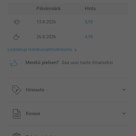
Päivämäärä
Hinta
13.8.2026
8,95
26.8.2026
4,95
Lisätietoja toimitusvaihtoehdoista
Menikö pieleen?
Saa uusi tuote ilmaiseksi
Hinnasto
Kaikki hinnat ovat euroina, sisältävät arvonlisäveron ja
Kuvaus
eivät sisällä postikuluja.