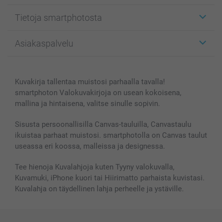
Etiketit
Tietoja smartphotosta
Kuvakortit
Kuvalahjat
Tietoja smartphotosta
Asiakaspalvelu
Kuvakirjat
Affiliate ohjelma
Canvas & Seinäkoristeet
Yleinen tietosuojalausunto
Ota yhteyttä & FAQ
Valokuvat, Julisteet & Taskukirjat
Evästekäytäntö
100% tyytyväisyystakuu
Kuvakirja tallentaa muistosi parhaalla tavalla!
Kännykkä & Tabletti
Sivukartta
smartbonus
smartphoton Valokuvakirjoja on usean kokoisena,
MyNameBook
Ehdot/takuut
Hinnat & maksutavat
mallina ja hintaisena, valitse sinulle sopivin.
Kuvakalenterit & Päivyrit
Investor Relations
Tilausten tila
Valokuvakehykset & Lisätarvikkeet
Sisusta persoonallisilla Canvas-tauluilla, Canvastaulu
ikuistaa parhaat muistosi. smartphotolla on Canvas taulut
Lahjakortti
useassa eri koossa, malleissa ja designessa.
Kaikki kuvatuotteet
Tee hienoja Kuvalahjoja kuten Tyyny valokuvalla,
Kuvamuki, iPhone kuori tai Hiirimatto parhaista kuvistasi.
Kuvalahja on täydellinen lahja perheelle ja ystäville.