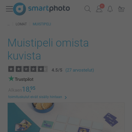
LOMAT
MUISTIPELI
Muistipeli omista
kuvista
4.5
/
5
(27 arvostelut)
18,
95
Alkaen
toimituskulut eivät sisälly hintaan