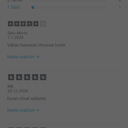
2 Tähtiä
0
1 Tähti
1
Satu Murto,
1.1.2026
Vähän huonosti irtosivat kortit
Näytä reaktiot
22.1.2026
13:03
Hei Satu!
MK,
Kiitos sydämellisesti 4 tähdestä ja palautteestasi! 💕
25.12.2024
Tervetuloa pian uudelleen smartphoto.fi-sivustolle!
Lämpimin kiitoksin,
Kuvat olivat selkeitä
Kaisa@smartphoto
Näytä reaktiot
22.1.2025