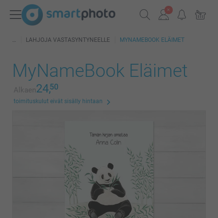
LAHJOJA VASTASYNTYNEELLE
MYNAMEBOOK ELÄIMET
MyNameBook Eläimet
24,
50
Alkaen
toimituskulut eivät sisälly hintaan