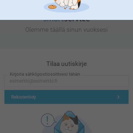
Olemme täällä sinun vuoksesi
Tilaa uutiskirje
Kirjoita sähköpostiosoitteesi tähän
Rekisteröidy