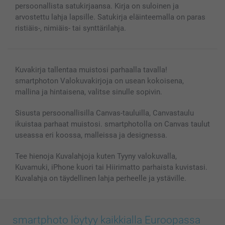
Kaikki kuvatuotteet
persoonallista satukirjaansa. Kirja on suloinen ja
arvostettu lahja lapsille. Satukirja eläinteemalla on paras
ristiäis-, nimiäis- tai synttärilahja.
Kuvakirja tallentaa muistosi parhaalla tavalla!
smartphoton Valokuvakirjoja on usean kokoisena,
mallina ja hintaisena, valitse sinulle sopivin.
Sisusta persoonallisilla Canvas-tauluilla, Canvastaulu
ikuistaa parhaat muistosi. smartphotolla on Canvas taulut
useassa eri koossa, malleissa ja designessa.
Tee hienoja Kuvalahjoja kuten Tyyny valokuvalla,
Kuvamuki, iPhone kuori tai Hiirimatto parhaista kuvistasi.
Kuvalahja on täydellinen lahja perheelle ja ystäville.
smartphoto löytyy kaikkialla Euroopassa