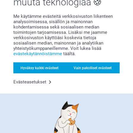
muuta teknologiaa
Tyytyväisyystakuu
Me käytämme evästeitä verkkosivuston liikenteen
analysoimisessa, sisällön ja mainonnan
kohdentamisessa sekä sosiaalisen median
toimintojen tarjoamisessa. Lisäksi me jaamme
verkkosivuston käyttöäsi koskevia tietoja
sosiaalisen median, mainonnan ja analytiikan
yhteistyökumppaneillemme. Voit lukea lisää
evästekäytännöistämme
täältä.
Bonusta kaikista tilauksista
Hyväksy kaikki evästeet
Vain pakolliset evästeet
Evästeasetukset
Etsitkö inspiraatiota?