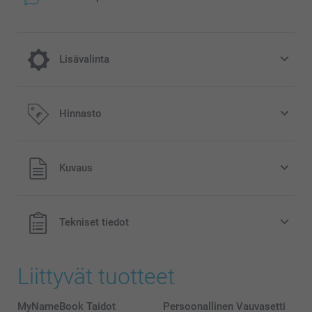
Lisävalinta
Kovat kannet säilyttää muistot paremmin
Hinnasto
10,00/kpl
Kaikki hinnat ovat euroina, sisältävät arvonlisäveron ja
Kuvaus
eivät sisällä postikuluja.
Tekniset tiedot
Liittyvät tuotteet
MyNameBook Taidot
Persoonallinen Vauvasetti