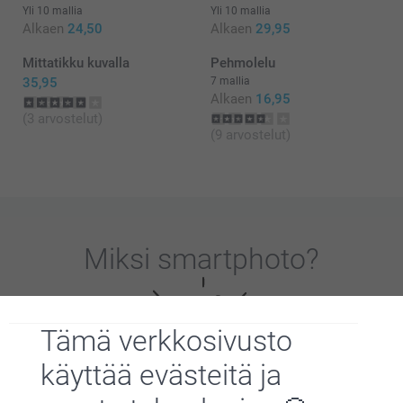
Yli 10 mallia
Yli 10 mallia
Alkaen
24,50
Alkaen
29,95
Mittatikku kuvalla
Pehmolelu
35,95
7 mallia
Alkaen
16,95
(3 arvostelut)
(9 arvostelut)
Miksi
smartphoto
?
Tämä verkkosivusto
käyttää evästeitä ja