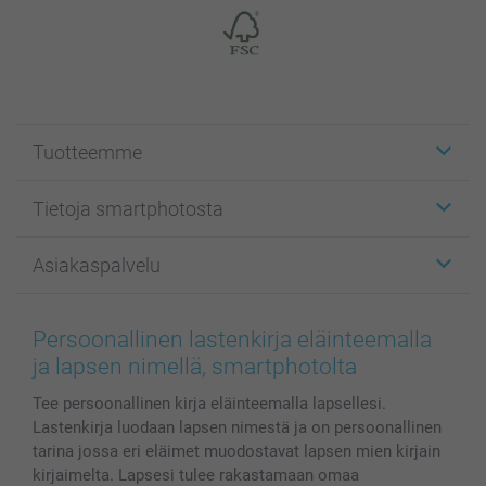
Tuotteemme
Etiketit
Tietoja smartphotosta
Kuvakortit
Kuvalahjat
Tietoja smartphotosta
Asiakaspalvelu
Kuvakirjat
Affiliate ohjelma
Canvas & Seinäkoristeet
Yleinen tietosuojalausunto
Ota yhteyttä & FAQ
Valokuvat, Julisteet & Taskukirjat
Evästekäytäntö
100% tyytyväisyystakuu
Persoonallinen lastenkirja eläinteemalla
Kännykkä & Tabletti
Sivukartta
smartbonus
ja lapsen nimellä, smartphotolta
MyNameBook
Ehdot/takuut
Hinnat & maksutavat
Tee persoonallinen kirja eläinteemalla lapsellesi.
Kuvakalenterit & Päivyrit
Investor Relations
Tilausten tila
Lastenkirja luodaan lapsen nimestä ja on persoonallinen
Valokuvakehykset & Lisätarvikkeet
tarina jossa eri eläimet muodostavat lapsen mien kirjain
Lahjakortti
kirjaimelta. Lapsesi tulee rakastamaan omaa