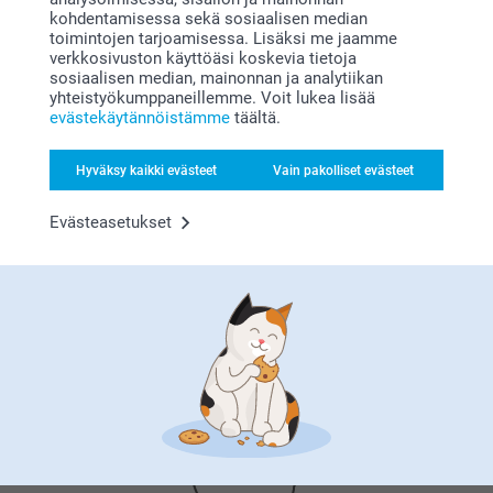
paljon erilaisia ​​lahjaideoita joista valita, joten löydät
kohdentamisessa sekä sosiaalisen median
varmasti lahjan, joka sopii täydellisesti parhaalle
toimintojen tarjoamisessa. Lisäksi me jaamme
ystävällesi.
verkkosivuston käyttöäsi koskevia tietoja
sosiaalisen median, mainonnan ja analytiikan
yhteistyökumppaneillemme. Voit lukea lisää
evästekäytännöistämme
täältä.
Hyväksy kaikki evästeet
Vain pakolliset evästeet
Miksi
smartphoto
?
Evästeasetukset
Tyytyväisyystakuu