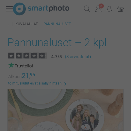
KUVALAHJAT
PANNUNALUSET
Pannunaluset – 2 kpl
4.7
/
5
(3 arvostelut)
21,
95
Alkaen
toimituskulut eivät sisälly hintaan