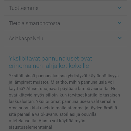
Tuotteemme
Etiketit
Tietoja smartphotosta
Kuvakortit
Kuvalahjat
Tietoja smartphotosta
Asiakaspalvelu
Kuvakirjat
Affiliate ohjelma
Canvas & Seinäkoristeet
Yleinen tietosuojalausunto
Ota yhteyttä & FAQ
Valokuvat, Julisteet & Taskukirjat
Evästekäytäntö
100% tyytyväisyystakuu
Yksilöitävät pannunaluset ovat
Kännykkä & Tabletti
Sivukartta
smartbonus
erinomainen lahja kotikokeille
MyNameBook
Ehdot/takuut
Hinnat & maksutavat
Yksilöllisissä pannunalusissa yhdistyvät käytännöllisyys
Kuvakalenterit & Päivyrit
Investor Relations
Tilausten tila
ja lämpimät muistot. Mietitkö, mihin pannunalusia voi
Valokuvakehykset & Lisätarvikkeet
käyttää? Aluset suojaavat pöytääsi lämpövaurioilta. Ne
Lahjakortti
ovat käteviä myös silloin, kun tarvitset kattilalle tasaisen
Kaikki kuvatuotteet
laskualustan. Yksilöi omat pannunalusesi valitsemalla
oma suosikkisi useista malleistamme ja täydentämällä
sitä parhailla valokuvamuistoillasi ja osuvilla
mietelauseilla. Alusia voi käyttää myös
sisustuselementteinä!