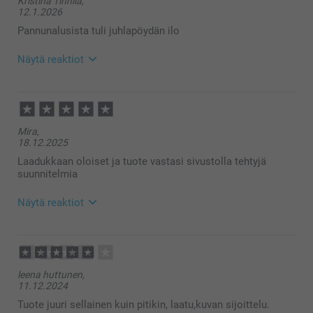
Kristina Tinnilä,
12.1.2026
Pannunalusista tuli juhlapöydän ilo
Näytä reaktiot
21.1.2026
10:58
Hei Kristina!
Mira,
Kiitokset palautteestasi, olemme kiitollisia siitä 🌸
18.12.2025
Ethän epäröi ottaa yhteyttä asiakaspalveluun
saadaksesi apua, mikäli tarvitset sitä 😊
Laadukkaan oloiset ja tuote vastasi sivustolla tehtyjä
Lämpimin terveisin
suunnitelmia
Kaisa @smartphoto
Näytä reaktiot
21.1.2026
15:26
Hei Mira!
leena huttunen,
Kiitokset palautteestasi, olemme kiitollisia siitä 🌸
11.12.2024
Ethän epäröi ottaa yhteyttä asiakaspalveluun
saadaksesi apua, mikäli tarvitset sitä 😊
Tuote juuri sellainen kuin pitikin, laatu,kuvan sijoittelu.