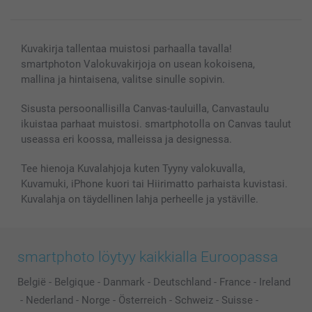
Kuvakirja tallentaa muistosi parhaalla tavalla!
smartphoton Valokuvakirjoja on usean kokoisena,
mallina ja hintaisena, valitse sinulle sopivin.
Sisusta persoonallisilla Canvas-tauluilla, Canvastaulu
ikuistaa parhaat muistosi. smartphotolla on Canvas taulut
useassa eri koossa, malleissa ja designessa.
Tee hienoja Kuvalahjoja kuten Tyyny valokuvalla,
Kuvamuki, iPhone kuori tai Hiirimatto parhaista kuvistasi.
Kuvalahja on täydellinen lahja perheelle ja ystäville.
smartphoto löytyy kaikkialla Euroopassa
België
-
Belgique
-
Danmark
-
Deutschland
-
France
-
Ireland
-
Nederland
-
Norge
-
Österreich
-
Schweiz
-
Suisse
-