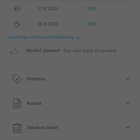
17.8.2026
5,95
26.8.2026
4,95
Lisätietoja toimitusvaihtoehdoista
Menikö pieleen?
Saa uusi tuote ilmaiseksi
Hinnasto
Kaikki hinnat ovat euroina, sisältävät arvonlisäveron ja
Kuvaus
eivät sisällä postikuluja.
Tekniset tiedot