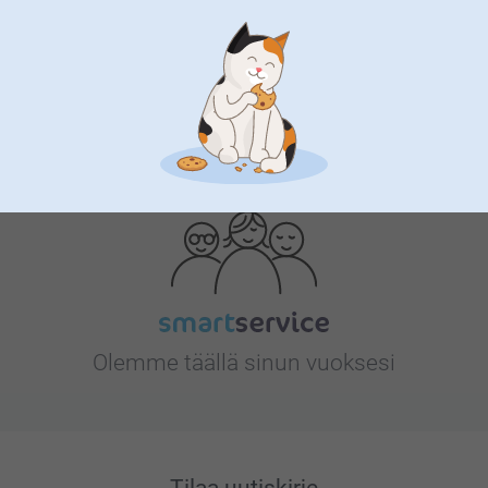
Etsitkö inspiraatiota?
Olemme täällä sinun vuoksesi