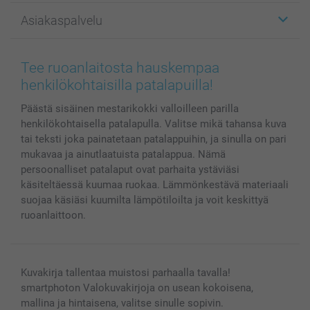
Kuvalahjat
Tietoja smartphotosta
Asiakaspalvelu
Kuvakirjat
Affiliate ohjelma
Canvas & Seinäkoristeet
Yleinen tietosuojalausunto
Ota yhteyttä & FAQ
Valokuvat, Julisteet & Taskukirjat
Evästekäytäntö
100% tyytyväisyystakuu
Tee ruoanlaitosta hauskempaa
Kännykkä & Tabletti
Sivukartta
smartbonus
henkilökohtaisilla patalapuilla!
MyNameBook
Ehdot/takuut
Hinnat & maksutavat
Päästä sisäinen mestarikokki valloilleen parilla
Kuvakalenterit & Päivyrit
Investor Relations
Tilausten tila
henkilökohtaisella patalapulla. Valitse mikä tahansa kuva
Valokuvakehykset & Lisätarvikkeet
tai teksti joka painatetaan patalappuihin, ja sinulla on pari
Lahjakortti
mukavaa ja ainutlaatuista patalappua. Nämä
Kaikki kuvatuotteet
persoonalliset patalaput ovat parhaita ystäviäsi
käsiteltäessä kuumaa ruokaa. Lämmönkestävä materiaali
suojaa käsiäsi kuumilta lämpötiloilta ja voit keskittyä
ruoanlaittoon.
Kuvakirja tallentaa muistosi parhaalla tavalla!
smartphoton Valokuvakirjoja on usean kokoisena,
mallina ja hintaisena, valitse sinulle sopivin.