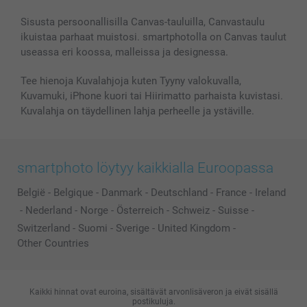
Sisusta persoonallisilla Canvas-tauluilla, Canvastaulu
ikuistaa parhaat muistosi. smartphotolla on Canvas taulut
useassa eri koossa, malleissa ja designessa.
Tee hienoja Kuvalahjoja kuten Tyyny valokuvalla,
Kuvamuki, iPhone kuori tai Hiirimatto parhaista kuvistasi.
Kuvalahja on täydellinen lahja perheelle ja ystäville.
smartphoto löytyy kaikkialla Euroopassa
België
-
Belgique
-
Danmark
-
Deutschland
-
France
-
Ireland
-
Nederland
-
Norge
-
Österreich
-
Schweiz
-
Suisse
-
Switzerland
-
Suomi
-
Sverige
-
United Kingdom
-
Other Countries
Kaikki hinnat ovat euroina, sisältävät arvonlisäveron ja eivät sisällä
postikuluja.