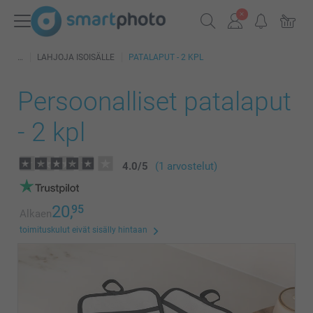
LAHJOJA ISOISÄLLE
PATALAPUT - 2 KPL
Persoonalliset patalaput
- 2 kpl
4.0
/
5
(1 arvostelut)
20,
95
Alkaen
toimituskulut eivät sisälly hintaan