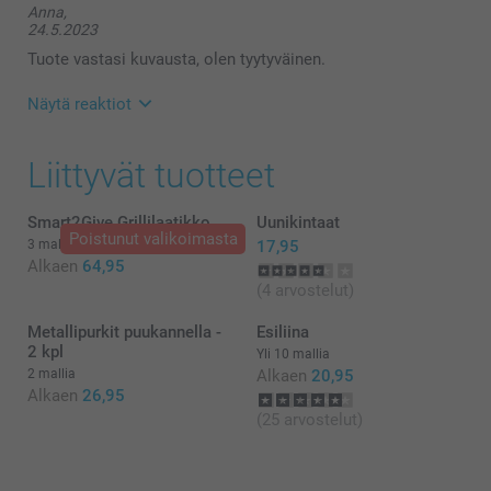
Anna,
24.5.2023
Tuote vastasi kuvausta, olen tyytyväinen.
Näytä reaktiot
25.5.2023
Liittyvät tuotteet
12:04
Hei Anna!
Suuret kiitokset 4 tähden palautteesta, se on meille
Smart2Give Grillilaatikko
Uunikintaat
erittäin tärkeää. Kiva että pidät patalapuista :)
Poistunut valikoimasta
3 mallia
17,95
Lämpimin kiitoksin,
Alkaen
64,95
Kaisa@smartphoto
(4 arvostelut)
Metallipurkit puukannella -
Esiliina
2 kpl
Yli 10 mallia
2 mallia
Alkaen
20,95
Alkaen
26,95
(25 arvostelut)