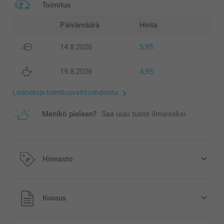
Toimitus
Päivämäärä
Hinta
14.8.2026
5,95
19.8.2026
4,95
Lisätietoja toimitusvaihtoehdoista
Menikö pieleen?
Saa uusi tuote ilmaiseksi
Hinnasto
Kaikki hinnat ovat euroina, sisältävät arvonlisäveron ja
Kuvaus
eivät sisällä postikuluja.