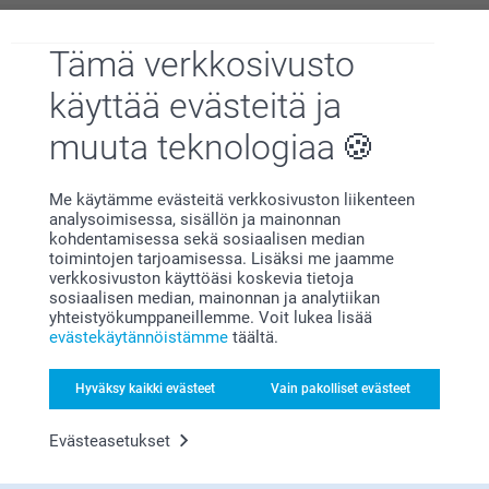
Tämä verkkosivusto
Miksi
smartphoto
?
käyttää evästeitä ja
muuta teknologiaa
Me käytämme evästeitä verkkosivuston liikenteen
analysoimisessa, sisällön ja mainonnan
kohdentamisessa sekä sosiaalisen median
toimintojen tarjoamisessa. Lisäksi me jaamme
Tyytyväisyystakuu
verkkosivuston käyttöäsi koskevia tietoja
sosiaalisen median, mainonnan ja analytiikan
yhteistyökumppaneillemme. Voit lukea lisää
evästekäytännöistämme
täältä.
Hyväksy kaikki evästeet
Vain pakolliset evästeet
Evästeasetukset
Bonusta kaikista tilauksista