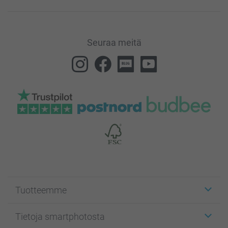
Seuraa meitä
Tuotteemme
Etiketit
Tietoja smartphotosta
Kuvakortit