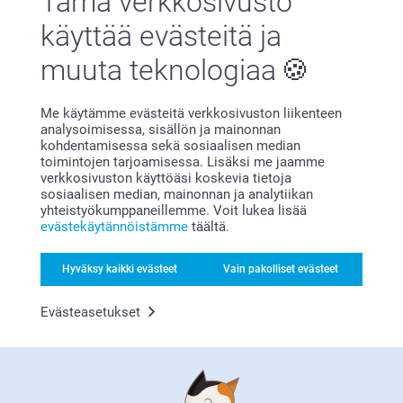
Tämä verkkosivusto
käyttää evästeitä ja
Esiliina AI:lla
Lasipurkit & Lasiputket
Uusi mallia
korkilla - 12 kpl
3 mallia
muuta teknologiaa
Alkaen
20,95
4 mallia
Alkaen
28,95
Me käytämme evästeitä verkkosivuston liikenteen
analysoimisessa, sisällön ja mainonnan
kohdentamisessa sekä sosiaalisen median
Vinkkejä ja niksejä
toimintojen tarjoamisessa. Lisäksi me jaamme
verkkosivuston käyttöäsi koskevia tietoja
pelikortteihimme liittyen
sosiaalisen median, mainonnan ja analytiikan
yhteistyökumppaneillemme. Voit lukea lisää
Pelikorttien painaminen: huippuidea!
evästekäytännöistämme
täältä.
Yksi ilmeisimmistä pelikorttien persoonallisilla kuvilla
olevista eduista on tietysti henkilökohtainen luonne.
Hyväksy kaikki evästeet
Vain pakolliset evästeet
Personointimahdollisuudet ovat lukuisat, sillä voit laittaa
omat yhdistelmät kuvia tai logoja etu- ja/tai takapuolelle
luodaksesi korttipelin, joka sopii persoonallisuuteesi tai
Evästeasetukset
välittää juuri sen viestin, jonka haluat välittää.
Persoonalliset pelikortit ovat myös erinomainen lahja
ystäville ja perheelle. Ne muodostavat mahtavan tavan
tuoda ihmisiä yhteen peliiltaan ja viettää laatuaikaa
yhdessä.