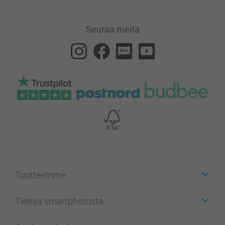
Seuraa meitä
Tuotteemme
Etiketit
Tietoja smartphotosta
Kuvakortit
Kuvalahjat
Tietoja smartphotosta