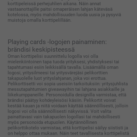
korttipeleissä perhejuhlien aikana. Näin annat
vastaanottajille paitsi omaperäisen lahjan käteväsä
kotelossa, myös mahdollisuuden luoda uusia ja pysyviä
muistoja omalla korttipelillään.
Playing cards -logojen painaminen:
brändisi keskipisteessä
Oman korttipelisi suunnittelu logolla voi olla
mielenkiintoinen tapa tuoda yrityksesi, yhdistyksesi tai
tapahtumasi esiin leikkisällä tavalla. Lisäämällä oman
logosi, yritysilmeesi tai yritysvärejäsi pelikorttien
takapuolelle luot yrityslahjanan, joka voi erottua.
Pelikorttisetti voi sopia useisiin tarkoituksiin: yritysjuhlista
messutapahtumien giveawayihin tai lahjana asiakkaille ja
liikekumppaneille. Personoidulla designilla varmistaa, että
brändisi päätyy kohdeyleisösi käsiin. Pelikortit voivat
kestää kauan ja niitä voidaan käyttää säännöllisesti, jolloin
logosi voi olla säännöllisesti näkyvissä. Voit valita
painattavasi vain takapuolen logollasi tai mahdollisesti
myös personoida etupuolen. Käytännöllinen
pelikorttikotelo varmistaa, että korttipelisi säilyy siististi ja
on helppo ottaa mukaan. Näin teet tavallisesta korttipelistä