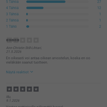
5 Tähtiä
27
4 Tähtiä
12
3 Tähtiä
1
2 Tähtiä
1
1 Tähti
2
Ann-Christin Still-Lihtari,
21.5.2026
En oikeasti voi antaa oikean arvostelun, koska en oo
vieläkään saanut tuotteen.
Näytä reaktiot
27.5.2026
14:57
Hei Ann-Christin,
Illu,
Kiitos palautteesta, tämä on tärkeä meille.
9.1.2026
Toimitusaika on normaalisti noin 3-8 arkipäivää,
riippuen valitsemastasi toimitustavasta. Jos et
Vastaa nettisivulla näkynyttä kuvaa!