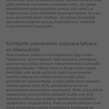
jotka nostavat morsiamen ja sulhasen esiin. Jos pelaat
säännöllisesti pokeria ystävien kanssa, voit valita Las
Vegasin kuvia, jotka herättävät kaupungin hengen, tai jopa
kuvia aiemmilta pokeri-illoiltasi. Jos pelaat lautapelejä
nauraaksesi ystävien kanssa, lisää kirkkaita, värikkäitä
kuvia lisätäksesi hauskuutta.
Korttipelin painaminen sopivana lahjana
eri tilaisuuksiin
Persoonalliset pelikortit ovat täydellinen lahja moniin
tilaisuuksiin. Syntymäpäivät, häät, isänpäivä, äitienpäivä,
joulu tai vain jonkun erityisen ilahduttamiseksi: korttipeliä
arvostaa jokainen. Valitse kuvat ja design, jotka sopivat
henkilölle, jolle annat pelikortit, käytä kuvia kyseisen
henkilön kanssa tai sisällytä teema ja tyyli, jotka
puhuttelevat vastaanottajaa. Lisäksi pelikorttien takapuoli
voidaan painaa myös AI:lla, ylimääräisen luovan ja
ainutlaatuisen kosketuksen saamiseksi. Niille, jotka pitävät
palapeleistä, persoonalliset palapelit kuvilla ovat yhtä
erikoinen valinta, joka yhdistyy täydellisesti korttipeliin
täydelliseksi lahjapakettiksi. Persoonalliset pelikortit ovat
myös erinomainen valinta yrityslahjana, kiitoksena tai