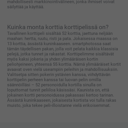
mahdollisesti markkinointivälineen, jonka ihmiset voivat
säilyttää ja käyttää.
Kuinka monta korttia korttipelissä on?
Tavallinen korttipeli sisältää 52 korttia, jaettuna neljään
maahan: hertta, ruutu, risti ja pata. Jokaisessa maassa on
13 korttia, ässästä kuninkaaseen. smartphotossa saat
tämän täydellisen pakan, jolla voit pelata kaikkia klassisia
pelejä, jotka tunnet ja rakastat. Korttipelimme sisältävät
myös kaksi jokeria ja yhden ylimääräisen kortin
peliohjeineen, yhteensä 55 korttia. Nämä ylimääräiset kortit
avaavat oven vielä useampiin peleihin ja mahdollisuuksiin.
Valitsetpa sitten pokerin ystävien kanssa, viihdyttävän
korttipelin perheen kanssa tai luovan pelin omilla
säännöilläsi – 52 personoidulla kortilla sinulla on
loputtomat tunnit peliiloa käsissäsi. Kaunista on, että
jokainen kortti personoidussa pakassasi kertoo tarinan.
Ässästä kuninkaaseen, jokaisesta kortista voi tulla rakas
muisto, joka tekee peli-illoistanne vielä erikoisemmat.