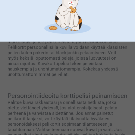
Korttipelit, joita voit pelata persoonallisilla
pelikorteilla
Persoonallisilla pelikorteilla pelisessiosi sujuvat vielä
paljon hauskammin. Käytä kuvia perheestä, ystävistä tai
matkoistasi ja tee pelikorteista täysin henkilökohtaiset.
Pelikortit persoonallisilla kuvilla voidaan käyttää klassisten
pelien kuten pokerin tai blackjackin pelaamiseen. Voit
myös keksiä loputtomasti pelejä, joissa luovuutesi on
ainoa rajoitus. Kuvakorttipelisi tekee peleistäsi
hauskempia ja unohtumattomampia. Kokekaa yhdessä
unohtumattomimmat peli-illat.
Personointiideoita korttipelisi painamiseen
Valitse kuvia rakkaistasi ja onnellisista hetkistä, jotka
olette viettäneet yhdessä, jos aiot ensisijaisesti pelata
perheenä ja vahvistaa sidettänne. Jos annat painetut
pelikortit lahjaksi, voit käyttää tilaisuutta hyväksesi
personoidaksesi pelikortit sopimaan tilanteeseen ja
tapahtumaan. Valitse teemaan sopivat kuvat ja värit. Jos
esimerkiksi sinut on kutsuttu häihin, valitse kirkkaita kuvia,