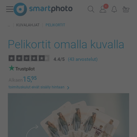
KUVALAHJAT
PELIKORTIT
Pelikortit omalla kuvalla
4.4
/
5
(43 arvostelut)
15,
95
Alkaen
toimituskulut eivät sisälly hintaan