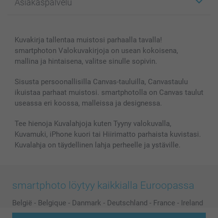
Asiakaspalvelu
Kuvakirjat
Affiliate ohjelma
Canvas & Seinäkoristeet
Yleinen tietosuojalausunto
Ota yhteyttä & FAQ
Valokuvat, Julisteet & Taskukirjat
Evästekäytäntö
100% tyytyväisyystakuu
Kuvakirja tallentaa muistosi parhaalla tavalla!
Kännykkä & Tabletti
Sivukartta
smartbonus
smartphoton Valokuvakirjoja on usean kokoisena,
MyNameBook
Ehdot/takuut
Hinnat & maksutavat
mallina ja hintaisena, valitse sinulle sopivin.
Kuvakalenterit & Päivyrit
Investor Relations
Tilausten tila
Valokuvakehykset & Lisätarvikkeet
Sisusta persoonallisilla Canvas-tauluilla, Canvastaulu
ikuistaa parhaat muistosi. smartphotolla on Canvas taulut
Lahjakortti
useassa eri koossa, malleissa ja designessa.
Kaikki kuvatuotteet
Tee hienoja Kuvalahjoja kuten Tyyny valokuvalla,
Kuvamuki, iPhone kuori tai Hiirimatto parhaista kuvistasi.
Kuvalahja on täydellinen lahja perheelle ja ystäville.
smartphoto löytyy kaikkialla Euroopassa
België
-
Belgique
-
Danmark
-
Deutschland
-
France
-
Ireland
-
Nederland
-
Norge
-
Österreich
-
Schweiz
-
Suisse
-