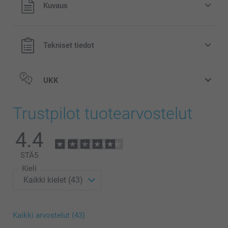
Kaikki hinnat ovat euroina, sisältävät arvonlisäveron ja
Kuvaus
eivät sisällä postikuluja.
Tekniset tiedot
UKK
Trustpilot tuotearvostelut
4.4
STÄ
5
Kieli
Kaikki arvostelut (43)