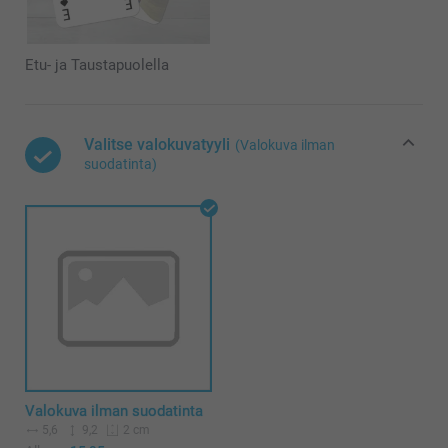
Etu- ja Taustapuolella
Valitse valokuvatyyli
(Valokuva ilman
suodatinta)
Valokuva ilman suodatinta
5,6
9,2
2 cm