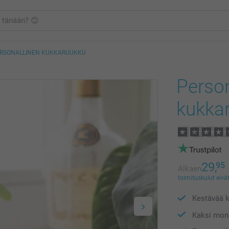
RSONALLINEN KUKKARUUKKU
Person
kukka
29,
95
Alkaen
toimituskulut eivät
Kestävää k
Kaksi moni