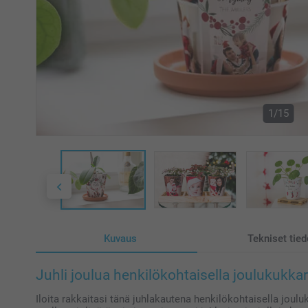
1/15
Kuvaus
Tekniset tied
Juhli joulua henkilökohtaisella joulukukka
Iloita rakkaitasi tänä juhlakautena henkilökohtaisella joul