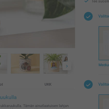
Tee suosik
Valits
Medi
Valit
ot
UKK
ruukulla
ukukkaruukulla. Tämän ainutlaatuisen lahjan