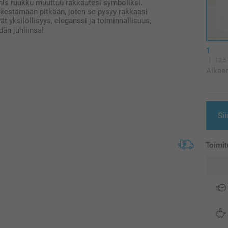
kaunis ruukku muuttuu rakkautesi symboliksi.
 kestämään pitkään, joten se pysyy rakkaasi
t yksilöllisyys, eleganssi ja toiminnallisuus,
dän juhliinsa!
1
13,5
Alkae
Sii
Toimit