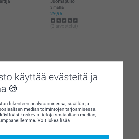
ltija
Juomapullo
3 mallia
29,95
(2 arvostelut)
to käyttää evästeitä ja
aa
on liikenteen analysoimisessa, sisällön ja
siaalisen median toimintojen tarjoamisessa.
äyttöäsi koskevia tietoja sosiaalisen median,
kumppaneillemme. Voit lukea lisää