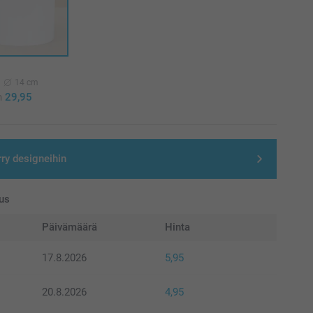
14 cm
n
29,95
rry designeihin
us
Päivämäärä
Hinta
17.8.2026
5,95
20.8.2026
4,95