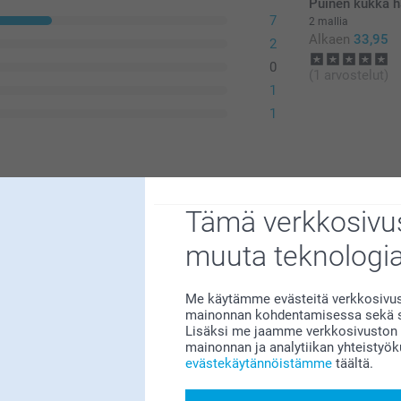
Puinen kukka ha
7
2 mallia
Alkaen
33,95
2
0
(1 arvostelut)
1
1
Tämä verkkosivus
muuta teknologi
Me käytämme evästeitä verkkosivust
mainonnan kohdentamisessa sekä so
Lisäksi me jaamme verkkosivuston k
mainonnan ja analytiikan yhteistyö
me sitä suuresti 😊 Kiva että pidät
evästekäytännöistämme
täältä.
i siitä!