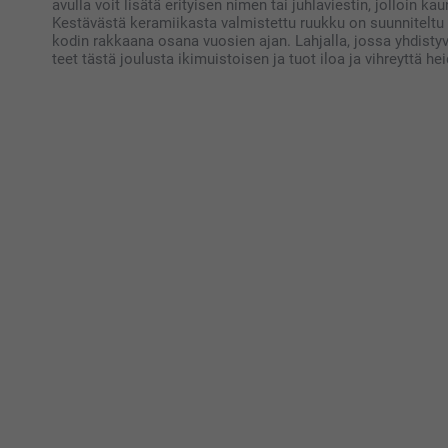
avulla voit lisätä erityisen nimen tai juhlaviestin, jolloin 
Kestävästä keramiikasta valmistettu ruukku on suunniteltu
kodin rakkaana osana vuosien ajan. Lahjalla, jossa yhdistyvä
teet tästä joulusta ikimuistoisen ja tuot iloa ja vihreyttä hei