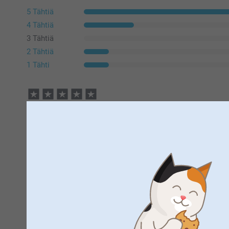
5 Tähtiä
4 Tähtiä
3 Tähtiä
2 Tähtiä
1 Tähti
Tinsku,
1.6.2025
Ihana lahja äidille❤️
Näytä reaktiot
3.6.2025
14:29
Hei Tinsku,
Suuret kiitokset 5 tähdestä ja palautteesta, arvostam
Susanna Timo,
20.5.2025
kukkaruukusta, toivottavasti myös äitisi ilahtuu/ilahtu
Kukkaruukku oli söpö ja kuvan laatu hyvä.
Lämpimin kiitoksin,