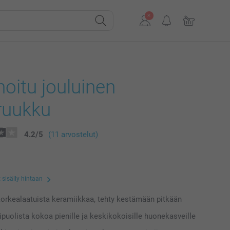
oitu jouluinen
ruukku
4.2
/
5
(11 arvostelut)
 sisälly hintaan
orkealaatuista keramiikkaa, tehty kestämään pitkään
puolista kokoa pienille ja keskikokoisille huonekasveille