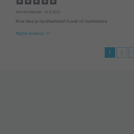
15:25
Hei Jasmi
Kiitos palautteesta. Ikävä kuulla että et ole täysin 
Kati Kortelainen,
16.5.2022
tehdä reklamaation, ota yhteyttä asiakaspalveluun h
Kiva idea ja hyvälaatuiset kuvat oli tuotteessa.
autamme mielellään.
Lämpimät terveiset
Johanna, Smartphoto
Näytä reaktiot
17.5.2022
1
2
10:25
Hei Kati
Suuret kiitokset 5 tähdestä ja palautteesta, se on meil
kukkaruukusta, toivon että siitä on iloa pitkäksi aika
Lämpimin kiitoksin,
Kirsi/Smartphoto