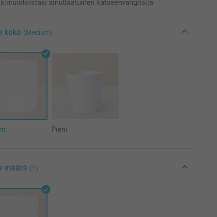
kimuistoistasi ainutlaatuinen katseenvangitsija
e koko
(Medium)
um
Pieni
se määrä
(1)