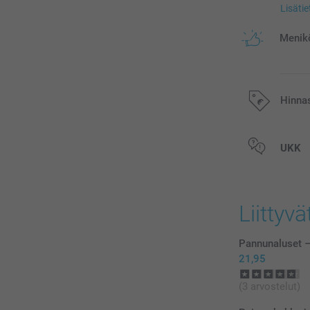
Lisäti
Menikö
Hinna
Kaikki hinnat ov
UKK
postikuluja.
Liittyvä
Pannunaluset –
21,95
(3 arvostelut)