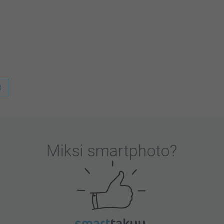
tyytyväinen saamaasi tuotteeseen. Mikäli haluat
ttps://www.smartphoto.fi/yhteystiedot,
3
le erittäin tärkeää. Kiva että pidät
a!
Miksi
smartphoto
?