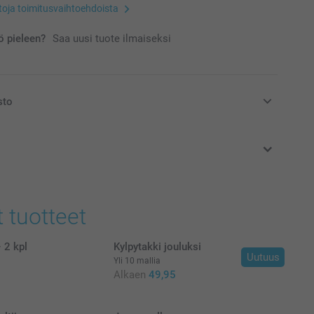
etoja toimitusvaihtoehdoista
 pieleen?
Saa uusi tuote ilmaiseksi
sto
at euroina, sisältävät arvonlisäveron ja eivät sisällä
t tuotteet
 2 kpl
Kylpytakki jouluksi
Uutuus
Yli 10 mallia
Alkaen
49,95