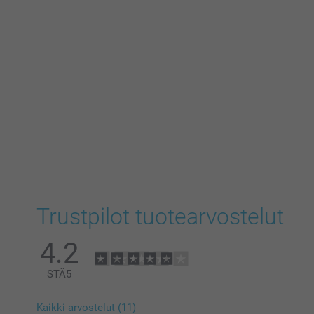
Trustpilot tuotearvostelut
4.2
STÄ
5
Kaikki arvostelut (11)