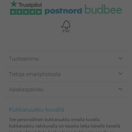
Tuotteemme
Etiketit
Tietoja smartphotosta
Kuvakortit
Kuvalahjat
Tietoja smartphotosta
Asiakaspalvelu
Kuvakirjat
Affiliate ohjelma
Canvas & Seinäkoristeet
Yleinen tietosuojalausunto
Ota yhteyttä & FAQ
Valokuvat, Julisteet & Taskukirjat
Evästekäytäntö
100% tyytyväisyystakuu
Kukkaruukku kuvalla
Kännykkä & Tabletti
Sivukartta
smartbonus
Tee personallinen kukkaruukku omalla kuvalla.
MyNameBook
Ehdot/takuut
Hinnat & maksutavat
Kukkaruukku valokuvalla on hauska lahja hänelle kenellä
Kuvakalenterit & Päivyrit
Investor Relations
Tilausten tila