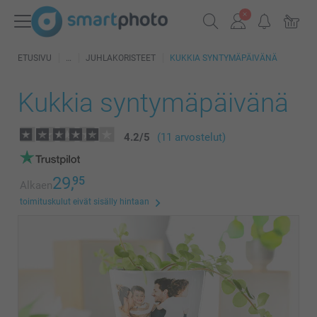
ETUSIVU
JUHLAKORISTEET
KUKKIA SYNTYMÄPÄIVÄNÄ
Kukkia syntymäpäivänä
4.2
/
5
(11 arvostelut)
29,
95
Alkaen
toimituskulut eivät sisälly hintaan