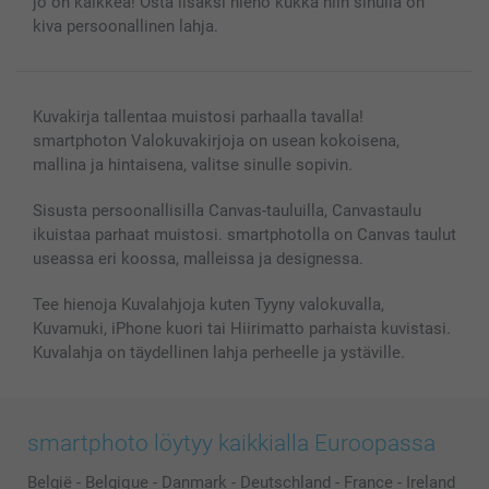
jo on kaikkea! Osta lisäksi hieno kukka niin sinulla on
Valokuvakehykset & Lisätarvikkeet
kiva persoonallinen lahja.
Lahjakortti
Kaikki kuvatuotteet
Kuvakirja tallentaa muistosi parhaalla tavalla!
smartphoton Valokuvakirjoja on usean kokoisena,
mallina ja hintaisena, valitse sinulle sopivin.
Sisusta persoonallisilla Canvas-tauluilla, Canvastaulu
ikuistaa parhaat muistosi. smartphotolla on Canvas taulut
useassa eri koossa, malleissa ja designessa.
Tee hienoja Kuvalahjoja kuten Tyyny valokuvalla,
Kuvamuki, iPhone kuori tai Hiirimatto parhaista kuvistasi.
Kuvalahja on täydellinen lahja perheelle ja ystäville.
smartphoto löytyy kaikkialla Euroopassa
België
-
Belgique
-
Danmark
-
Deutschland
-
France
-
Ireland