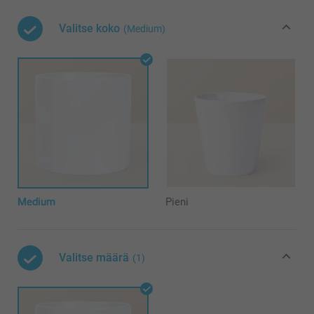
Valitse koko
(Medium)
Medium
Pieni
Valitse määrä
(1)