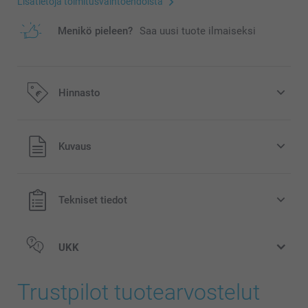
Lisätietoja toimitusvaihtoehdoista
Menikö pieleen?
Saa uusi tuote ilmaiseksi
Hinnasto
Kaikki hinnat ovat euroina, sisältävät arvonlisäveron ja
Kuvaus
eivät sisällä postikuluja.
Tekniset tiedot
UKK
Trustpilot tuotearvostelut