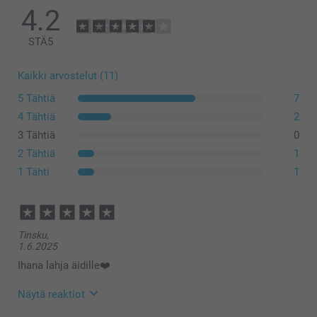
4.2
STÄ
5
Pieni kukkaruukku
Kaikki arvostelut (11)
5 Tähtiä
7
4 Tähtiä
2
3 Tähtiä
0
Keskikokoinen kukkaruukku
2 Tähtiä
1
1 Tähti
1
Tinsku,
1.6.2025
Ihana lahja äidille❤️
Näytä reaktiot