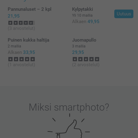
Lämpimin kiitoksin,
Pannunaluset – 2 kpl
Kylpytakki
Kirsi/Smartphoto
Uutuus
21,95
Yli 10 mallia
Alkaen
49,95
(3 arvostelut)
Puinen kukka haltija
Juomapullo
2 mallia
3 mallia
Alkaen
33,95
29,95
(1 arvostelut)
(2 arvostelut)
Miksi
smartphoto
?