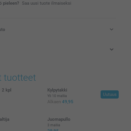
 pieleen?
Saa uusi tuote ilmaiseksi
sto
at euroina, sisältävät arvonlisäveron ja eivät sisällä
t tuotteet
 2 kpl
Kylpytakki
Uutuus
Yli 10 mallia
Alkaen
49,95
ltija
Juomapullo
3 mallia