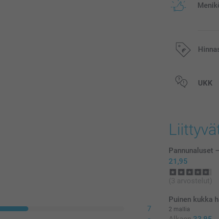
Menikö
Hinna
Kaikki hinnat ov
UKK
postikuluja.
Liittyvä
Pannunaluset –
21,95
(3 arvostelut)
Puinen kukka ha
7
2 mallia