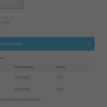
14 cm
n
29,95
rry designeihin
us
Päivämäärä
Hinta
17.8.2026
5,95
20.8.2026
4,95
etoja toimitusvaihtoehdoista