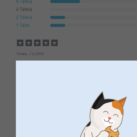
4 Tähtiä
3 Tähtiä
2 Tähtiä
1 Tähti
Tinsku,
1.6.2025
Ihana lahja äidille❤️
Näytä reaktiot
3.6.2025
14:29
Hei Tinsku,
Suuret kiitokset 5 tähdestä ja palautteesta, arvostam
Susanna Timo,
20.5.2025
kukkaruukusta, toivottavasti myös äitisi ilahtuu/ilahtu
Kukkaruukku oli söpö ja kuvan laatu hyvä.
Lämpimin kiitoksin,
Kirsi @smartphoto
Näytä reaktiot