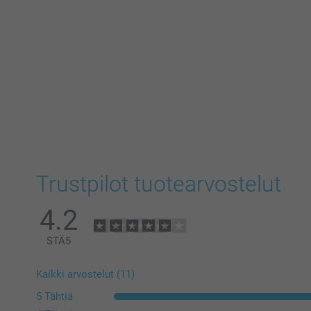
Trustpilot tuotearvostelut
4.2
STÄ
5
Kaikki arvostelut (11)
5 Tähtiä