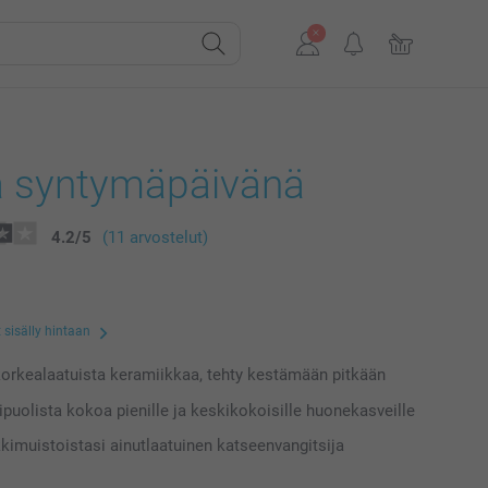
a syntymäpäivänä
4.2
/
5
(11 arvostelut)
 sisälly hintaan
orkealaatuista keramiikkaa, tehty kestämään pitkään
puolista kokoa pienille ja keskikokoisille huonekasveille
kimuistoistasi ainutlaatuinen katseenvangitsija