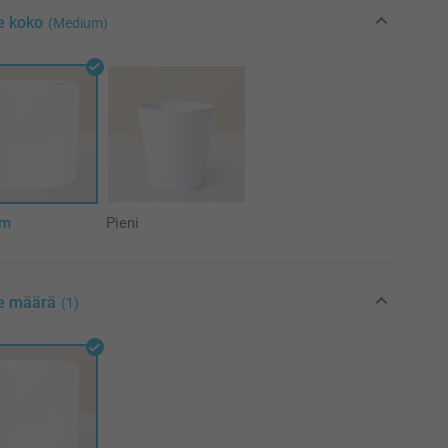
e koko
(Medium)
um
Pieni
se määrä
(1)