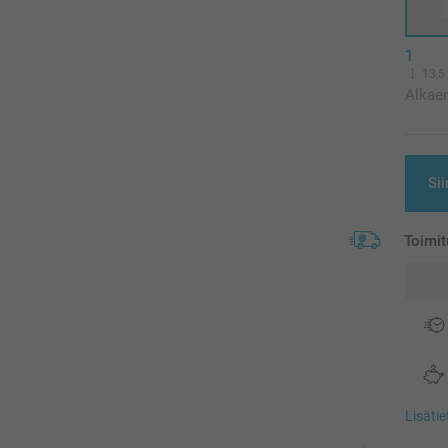
1
13,5
Alkae
Sii
Toimit
Lisäti