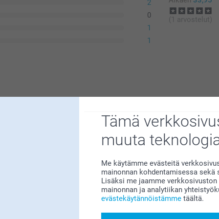
Alkaen
33,95
2
0
(1 arvostelut)
1
1
Tämä verkkosivus
muuta teknologi
Me käytämme evästeitä verkkosivust
mainonnan kohdentamisessa sekä so
me sitä suuresti 😊 Kiva että pidät
Lisäksi me jaamme verkkosivuston k
i siitä!
mainonnan ja analytiikan yhteistyö
evästekäytännöistämme
täältä.