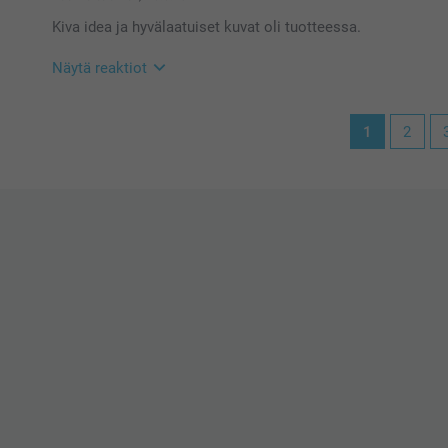
tehdä reklamaation, ota yhteyttä asiakaspalveluun h
Kiva idea ja hyvälaatuiset kuvat oli tuotteessa.
autamme mielellään.
Lämpimät terveiset
Johanna, Smartphoto
Näytä reaktiot
17.5.2022
1
2
10:25
Hei Kati
Suuret kiitokset 5 tähdestä ja palautteesta, se on meil
kukkaruukusta, toivon että siitä on iloa pitkäksi aika
Lämpimin kiitoksin,
Kirsi/Smartphoto