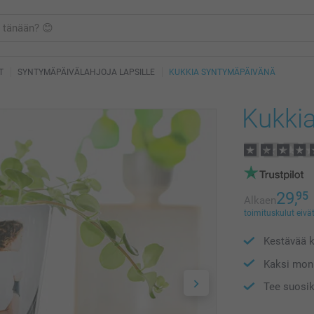
T
SYNTYMÄPÄIVÄLAHJOJA LAPSILLE
KUKKIA SYNTYMÄPÄIVÄNÄ
Kukki
29,
95
Alkaen
toimituskulut eivät
Kestävää k
Kaksi moni
Tee suosik