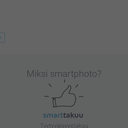
ttps://www.smartphoto.fi/yhteystiedot,
3
le erittäin tärkeää. Kiva että pidät
a!
Miksi
smartphoto
?
Tyytyväisyystakuu