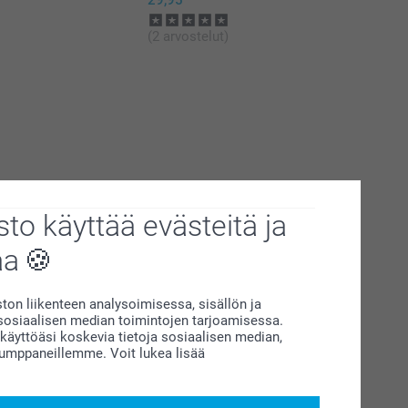
29,95
(2 arvostelut)
to käyttää evästeitä ja
aa
on liikenteen analysoimisessa, sisällön ja
siaalisen median toimintojen tarjoamisessa.
äyttöäsi koskevia tietoja sosiaalisen median,
kumppaneillemme. Voit lukea lisää