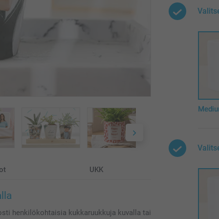
Valits
Medi
Valit
ot
UKK
lla
ti henkilökohtaisia kukkaruukkuja kuvalla tai