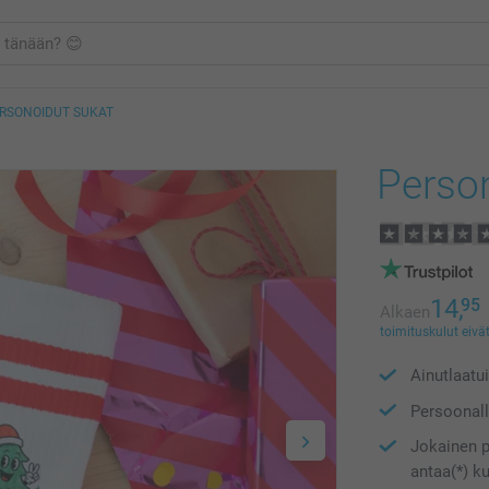
RSONOIDUT SUKAT
Perso
14,
95
Alkaen
toimituskulut eivät
Ainutlaatu
Persoonalli
Jokainen p
antaa(*) k