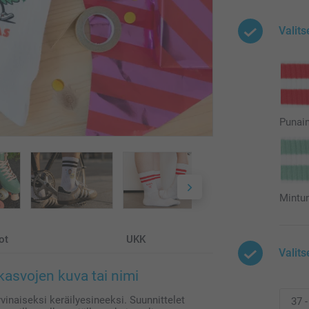
Valits
Punai
Mintu
ot
UKK
Valits
 kasvojen kuva tai nimi
vinaiseksi keräilyesineeksi. Suunnittelet