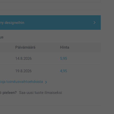
rry designeihin
us
Päivämäärä
Hinta
14.8.2026
5,95
19.8.2026
4,95
etoja toimitusvaihtoehdoista
 pieleen?
Saa uusi tuote ilmaiseksi