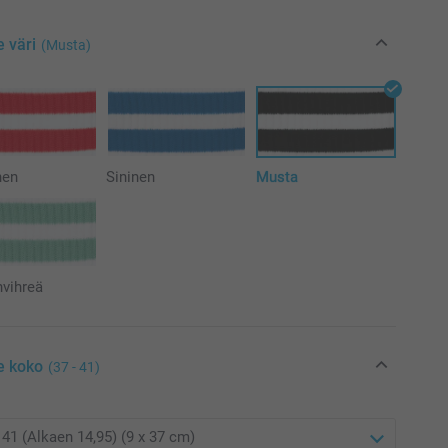
e väri
(Musta)
nen
Sininen
Musta
nvihreä
e koko
(37 - 41)