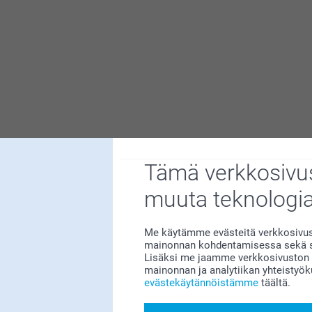
Tämä verkkosivus
n meille erittäin tärkeää. Kiva että pidät
muuta teknologi
na idea. Esim puuvillaiset kestäisi paremmin.
Me käytämme evästeitä verkkosivust
mainonnan kohdentamisessa sekä so
Lisäksi me jaamme verkkosivuston k
mainonnan ja analytiikan yhteistyö
evästekäytännöistämme
täältä.