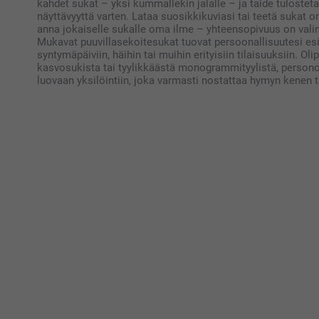
kahdet sukat – yksi kummallekin jalalle – ja taide tulostet
näyttävyyttä varten. Lataa suosikkikuviasi tai teetä sukat om
anna jokaiselle sukalle oma ilme – yhteensopivuus on valin
Mukavat puuvillasekoitesukat tuovat persoonallisuutesi esii
syntymäpäiviin, häihin tai muihin erityisiin tilaisuuksiin. O
kasvosukista tai tyylikkäästä monogrammityylistä, person
luovaan yksilöintiin, joka varmasti nostattaa hymyn kenen 