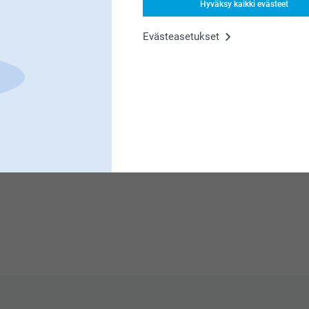
ää ja laitan sen tietysti eteenpäin! Kiva kuulla,
Hyväksy kaikki evästeet
Evästeasetukset
n meille erittäin tärkeää. Kiva että pidät
n ja kuva vain toisessa sukassa. Toisessa
ita kenellekään kehtaisi lahjaksi antaa. Jos
lastaisi paljon.
esi apua, mikäli tarvitset sitä 😊