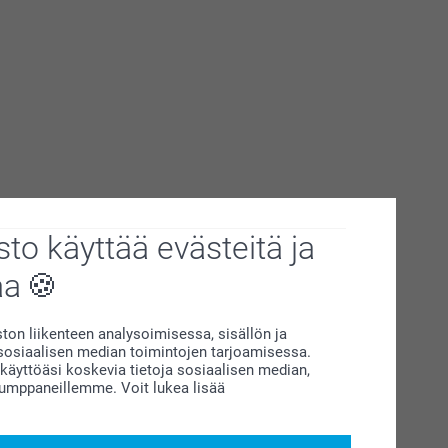
to käyttää evästeitä ja
aa
on liikenteen analysoimisessa, sisällön ja
siaalisen median toimintojen tarjoamisessa.
äyttöäsi koskevia tietoja sosiaalisen median,
kumppaneillemme. Voit lukea lisää