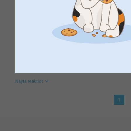
Kiitos paljon palautteesta, se on meille erittäin tärke
Hyvät esim kesäsukat ja omalla kuvalla.
että muuten pidät ideasta.
Kivaa kevään odotusta 🌸
Näytä reaktiot
Lämpimin terveisin
Kirsi @smartphoto
23.2.2026
11:40
Hei Marja-Leena
Suuret kiitokset ⭐⭐⭐⭐⭐tähdestä ja palautteesta, se o
Pasi Taskinen,
4.1.2026
sukista 🥰
Aika halvan oloiset sukat. Kuvan painojälki heikkolaatuine
Lämpimin kiitoksin,
sukassa pelkkä teksti. Ei onneksi olleet kalliit, mutta ei no
Kirsi @smartphoto
olisivat edes jonkun muun väriset kuin valkeat, niin sekin pe
Näytä reaktiot
21.1.2026
1
10:41
Hei Pasi!
Kiitokset palautteestasi, olemme kiitollisia siitä 🌸
Ethän epäröi ottaa yhteyttä asiakaspalveluun saadaks
Lämpimin terveisin
Kaisa @smartphoto