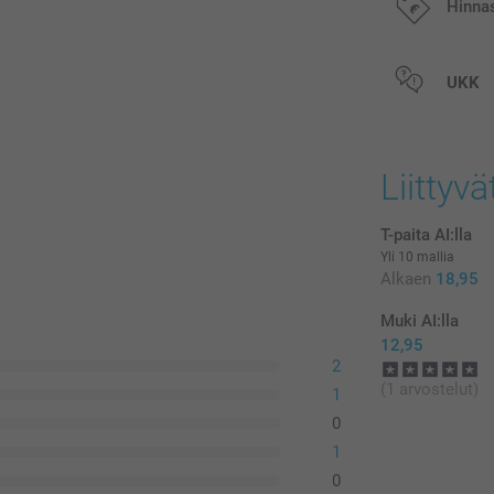
Hinna
Kaikki hinnat ov
UKK
postikuluja.
Liittyvä
T-paita AI:lla
Yli 10 mallia
Alkaen
18,95
Muki AI:lla
12,95
2
Pese nur
(1 arvostelut)
Suositt
1
Käytä mi
0
Kuivaa n
1
0