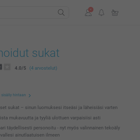
noidut sukat
4.0
/
5
(4 arvostelut)
 sisälly hintaan
iset sukat – sinun luomuksesi itseäsi ja läheisiäsi varten
sta mukavuutta ja tyyliä ulottuen varpaisiisi asti
ari täydellisesti personoitu - nyt myös valinnainen tekoäly
uvallesi ainutlaatuisen ilmeen