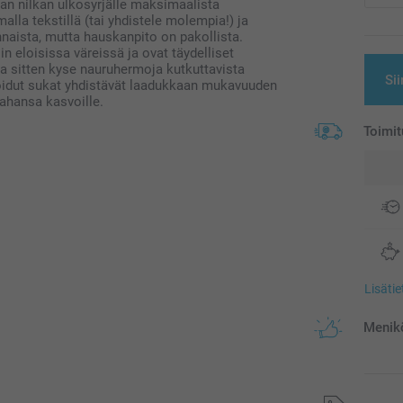
aan nilkan ulkosyrjälle maksimaalista
alla tekstillä (tai yhdistele molempia!) ja
naista, mutta hauskanpito on pakollista.
n eloisissa väreissä ja ovat täydelliset
lipa sitten kyse nauruhermoja kutkuttavista
Sii
oidut sukat yhdistävät laadukkaan mukavuuden
tahansa kasvoille.
Toimit
Lisäti
Menikö