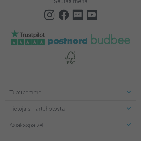
Seuraa meitä
Tuotteemme
Etiketit
Tietoja smartphotosta
Kuvakortit
Kuvalahjat
Tietoja smartphotosta
Asiakaspalvelu
Kuvakirjat
Affiliate ohjelma
Canvas & Seinäkoristeet
Yleinen tietosuojalausunto
Ota yhteyttä & FAQ