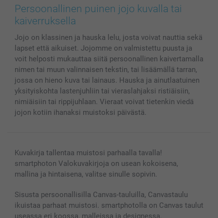
Valokuvat, Julisteet & Taskukirjat
Evästekäytäntö
100% tyytyväisyystakuu
Persoonallinen puinen jojo kuvalla tai
Kännykkä & Tabletti
Sivukartta
smartbonus
kaiverruksella
MyNameBook
Ehdot/takuut
Hinnat & maksutavat
Jojo on klassinen ja hauska lelu, josta voivat nauttia sekä
Kuvakalenterit & Päivyrit
Investor Relations
Tilausten tila
lapset että aikuiset. Jojomme on valmistettu puusta ja
Valokuvakehykset & Lisätarvikkeet
voit helposti mukauttaa siitä persoonallinen kaivertamalla
Lahjakortti
nimen tai muun valinnaisen tekstin, tai lisäämällä tarran,
Kaikki kuvatuotteet
jossa on hieno kuva tai lainaus. Hauska ja ainutlaatuinen
yksityiskohta lastenjuhliin tai vieraslahjaksi ristiäisiin,
nimiäisiin tai rippijuhlaan. Vieraat voivat tietenkin viedä
jojon kotiin ihanaksi muistoksi päivästä.
Kuvakirja tallentaa muistosi parhaalla tavalla!
smartphoton Valokuvakirjoja on usean kokoisena,
mallina ja hintaisena, valitse sinulle sopivin.
Sisusta persoonallisilla Canvas-tauluilla, Canvastaulu
ikuistaa parhaat muistosi. smartphotolla on Canvas taulut
useassa eri koossa, malleissa ja designessa.