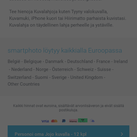
Tee hienoja Kuvalahjoja kuten Tyyny valokuvalla,
Kuvamuki, iPhone kuori tai Hiirimatto parhaista kuvistasi.
Kuvalahja on täydellinen lahja perheelle ja ystäville.
smartphoto löytyy kaikkialla Euroopassa
België
-
Belgique
-
Danmark
-
Deutschland
-
France
-
Ireland
-
Nederland
-
Norge
-
Österreich
-
Schweiz
-
Suisse
-
Switzerland
-
Suomi
-
Sverige
-
United Kingdom
-
Other Countries
Kaikki hinnat ovat euroina, sisältävät arvonlisäveron ja eivät sisällä
postikuluja.
© smartphoto group. All rights reserved
Personoi oma Jojo kuvalla - 12 kpl