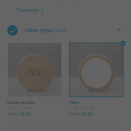
Tuotetiedot
Valitse tyyppi
(Tarra)
Kaiverruksella
Tarra
2,5
5 cm
2,5
5 cm
Alkaen
35,95
Alkaen
32,95