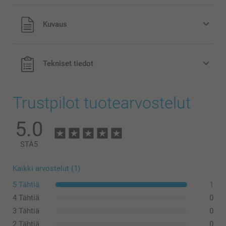
12,95/kpl
Kaikki hinnat ovat euroina, sisältävät arvonlisäveron ja
Kuvaus
eivät sisällä postikuluja.
Tekniset tiedot
Trustpilot tuotearvostelut
5.0
STÄ
5
Kaikki arvostelut (1)
5 Tähtiä
1
4 Tähtiä
0
3 Tähtiä
0
2 Tähtiä
0