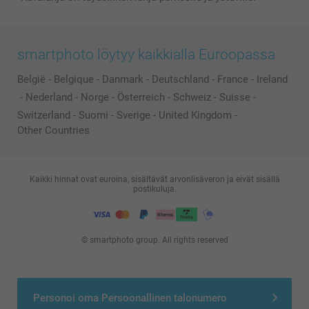
smartphoto löytyy kaikkialla Euroopassa
België
-
Belgique
-
Danmark
-
Deutschland
-
France
-
Ireland
-
Nederland
-
Norge
-
Österreich
-
Schweiz
-
Suisse
-
Switzerland
-
Suomi
-
Sverige
-
United Kingdom
-
Other Countries
Kaikki hinnat ovat euroina, sisältävät arvonlisäveron ja eivät sisällä
postikuluja.
© smartphoto group. All rights reserved
Personoi oma Persoonallinen talonumero