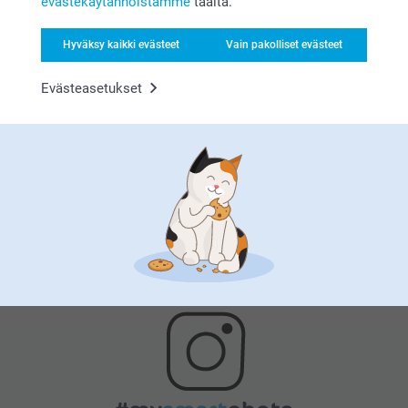
evästekäytännöistämme
täältä.
Hyväksy kaikki evästeet
Vain pakolliset evästeet
Evästeasetukset
Tyytyväisyystakuu
Bonusta kaikista tilauksista