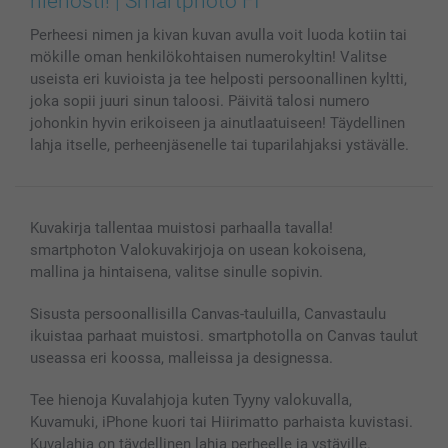
hienosti! | Smartphoto FI
MyNameBook
Ehdot/takuut
Hinnat & maksutavat
Perheesi nimen ja kivan kuvan avulla voit luoda kotiin tai
Kuvakalenterit & Päivyrit
Investor Relations
Tilausten tila
mökille oman henkilökohtaisen numerokyltin! Valitse
Valokuvakehykset & Lisätarvikkeet
useista eri kuvioista ja tee helposti persoonallinen kyltti,
Lahjakortti
joka sopii juuri sinun taloosi. Päivitä talosi numero
Kaikki kuvatuotteet
johonkin hyvin erikoiseen ja ainutlaatuiseen! Täydellinen
lahja itselle, perheenjäsenelle tai tuparilahjaksi ystävälle.
Kuvakirja tallentaa muistosi parhaalla tavalla!
smartphoton Valokuvakirjoja on usean kokoisena,
mallina ja hintaisena, valitse sinulle sopivin.
Sisusta persoonallisilla Canvas-tauluilla, Canvastaulu
ikuistaa parhaat muistosi. smartphotolla on Canvas taulut
useassa eri koossa, malleissa ja designessa.
Tee hienoja Kuvalahjoja kuten Tyyny valokuvalla,
Kuvamuki, iPhone kuori tai Hiirimatto parhaista kuvistasi.
Kuvalahja on täydellinen lahja perheelle ja ystäville.