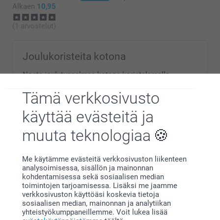
Alkaen
10,95
(1 arvostelut)
Joulukoristeita kotona
Nosta joulutunnelmaa kotona koristelemalla
ainutlaatuisilla koristeilla. Tee kodista kaunis
henkilökohtaisilla joulukoristeilla tänä vuonna.
Tämä verkkosivusto
Tarjoile glögiä persoonalliselta tarjottimelta ja
koristele kuusi omilla joulukuusenpalloilla ja puisilla
käyttää evästeitä ja
joulukoristeilla jossa valokuvia perheestä! Olkoon
tämä joulu paras ikinä!
muuta teknologiaa
Me käytämme evästeitä verkkosivuston liikenteen
analysoimisessa, sisällön ja mainonnan
kohdentamisessa sekä sosiaalisen median
toimintojen tarjoamisessa. Lisäksi me jaamme
Miksi
smartphoto
?
verkkosivuston käyttöäsi koskevia tietoja
sosiaalisen median, mainonnan ja analytiikan
yhteistyökumppaneillemme. Voit lukea lisää