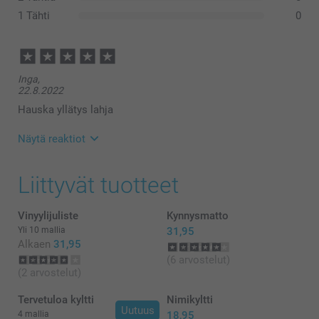
1 Tähti
0
Inga,
22.8.2022
Hauska yllätys lahja
Näytä reaktiot
24.8.2022
Liittyvät tuotteet
10:30
Hei Inga,
Suuret kiitokset 5 tähdestä ja palautteesta,
Vinyylijuliste
Kynnysmatto
arvostamme sitä suuresti. Kiva että pidät
Yli 10 mallia
31,95
talonumero-laatasta!
Alkaen
31,95
Toivottavasti näemme pian taas smartphoto.fi -
(6 arvostelut)
osoitteessa.
(2 arvostelut)
Lämpimin kiitoksin,
Kirsi/Smartphoto
Tervetuloa kyltti
Nimikyltti
Uutuus
4 mallia
18,95