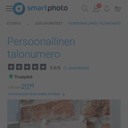
ETUSIVU
JOULUKORISTEET
PERSOONALLINEN TALONUMERO
Persoonallinen
talonumero
5.0
/
5
(1 arvostelut)
20,
95
Alkaen
toimituskulut eivät sisälly hintaan