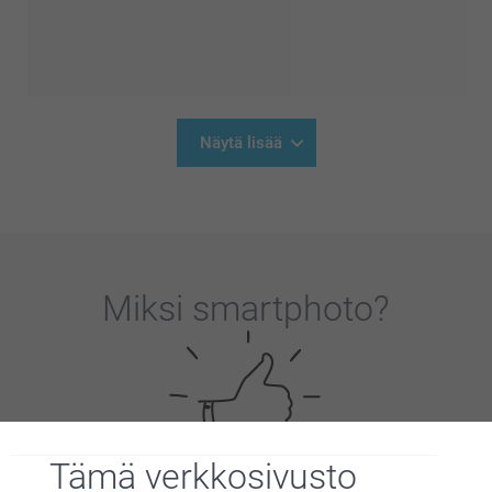
Näytä lisää
Miksi
smartphoto
?
Tämä verkkosivusto