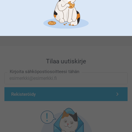
Olemme täällä sinun vuoksesi
Tilaa uutiskirje
Kirjoita sähköpostiosoitteesi tähän
Rekisteröidy