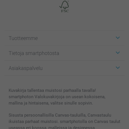
Tuotteemme
Etiketit
Tietoja smartphotosta
Kuvakortit
Kuvalahjat
Tietoja smartphotosta
Asiakaspalvelu
Kuvakirjat
Affiliate ohjelma
Canvas & Seinäkoristeet
Yleinen tietosuojalausunto
Ota yhteyttä & FAQ
Valokuvat, Julisteet & Taskukirjat
Evästekäytäntö
100% tyytyväisyystakuu
Kuvakirja tallentaa muistosi parhaalla tavalla!
Kännykkä & Tabletti
Sivukartta
smartbonus
smartphoton Valokuvakirjoja on usean kokoisena,
MyNameBook
Ehdot/takuut
Hinnat & maksutavat
mallina ja hintaisena, valitse sinulle sopivin.
Kuvakalenterit & Päivyrit
Investor Relations
Tilausten tila
Valokuvakehykset & Lisätarvikkeet
Sisusta persoonallisilla Canvas-tauluilla, Canvastaulu
ikuistaa parhaat muistosi. smartphotolla on Canvas taulut
Lahjakortti
useassa eri koossa, malleissa ja designessa.