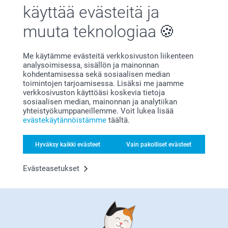
Tyytyväisyystakuu
käyttää evästeitä ja
muuta teknologiaa
Me käytämme evästeitä verkkosivuston liikenteen
analysoimisessa, sisällön ja mainonnan
kohdentamisessa sekä sosiaalisen median
toimintojen tarjoamisessa. Lisäksi me jaamme
verkkosivuston käyttöäsi koskevia tietoja
Bonusta kaikista tilauksista
sosiaalisen median, mainonnan ja analytiikan
yhteistyökumppaneillemme. Voit lukea lisää
evästekäytännöistämme
täältä.
Hyväksy kaikki evästeet
Vain pakolliset evästeet
Evästeasetukset
Etsitkö inspiraatiota?