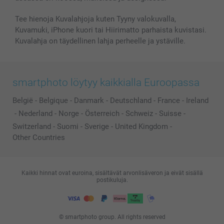
Kaikki kuvatuotteet
Tee hienoja Kuvalahjoja kuten Tyyny valokuvalla,
Kuvamuki, iPhone kuori tai Hiirimatto parhaista kuvistasi.
Kuvalahja on täydellinen lahja perheelle ja ystäville.
smartphoto löytyy kaikkialla Euroopassa
België
-
Belgique
-
Danmark
-
Deutschland
-
France
-
Ireland
-
Nederland
-
Norge
-
Österreich
-
Schweiz
-
Suisse
-
Switzerland
-
Suomi
-
Sverige
-
United Kingdom
-
Other Countries
Kaikki hinnat ovat euroina, sisältävät arvonlisäveron ja eivät sisällä
postikuluja.
© smartphoto group. All rights reserved