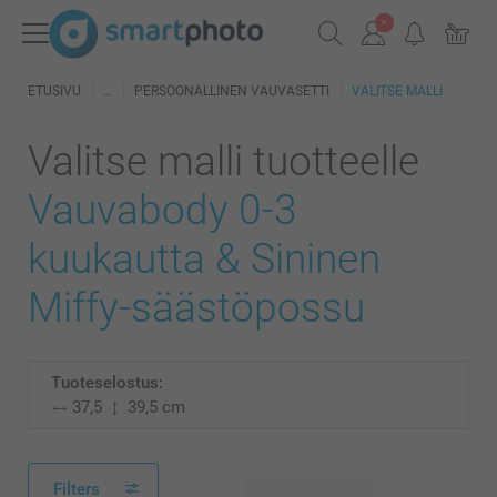
ETUSIVU
PERSOONALLINEN VAUVASETTI
VALITSE MALLI
Valitse malli tuotteelle
Vauvabody 0-3
kuukautta & Sininen
Miffy-säästöpossu
Tuoteselostus:
37,5
39,5 cm
Filters
48 käytettävissä olevaa mallia