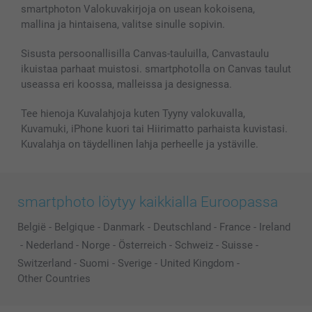
smartphoton Valokuvakirjoja on usean kokoisena,
mallina ja hintaisena, valitse sinulle sopivin.
Sisusta persoonallisilla Canvas-tauluilla, Canvastaulu
ikuistaa parhaat muistosi. smartphotolla on Canvas taulut
useassa eri koossa, malleissa ja designessa.
Tee hienoja Kuvalahjoja kuten Tyyny valokuvalla,
Kuvamuki, iPhone kuori tai Hiirimatto parhaista kuvistasi.
Kuvalahja on täydellinen lahja perheelle ja ystäville.
smartphoto löytyy kaikkialla Euroopassa
België
-
Belgique
-
Danmark
-
Deutschland
-
France
-
Ireland
-
Nederland
-
Norge
-
Österreich
-
Schweiz
-
Suisse
-
Switzerland
-
Suomi
-
Sverige
-
United Kingdom
-
Other Countries