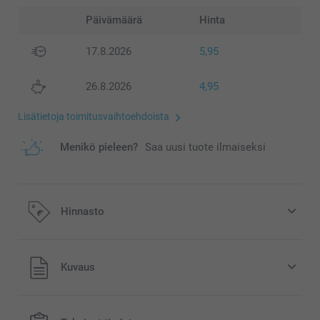
Päivämäärä
Hinta
17.8.2026
5,95
26.8.2026
4,95
Lisätietoja toimitusvaihtoehdoista
Menikö pieleen?
Saa uusi tuote ilmaiseksi
Hinnasto
Kaikki hinnat ovat euroina, sisältävät arvonlisäveron ja
Kuvaus
eivät sisällä postikuluja.