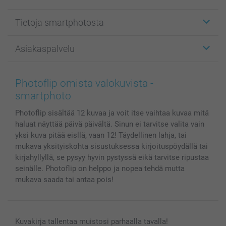
Etiketit
Tietoja smartphotosta
Kuvakortit
Kuvalahjat
Tietoja smartphotosta
Asiakaspalvelu
Kuvakirjat
Affiliate ohjelma
Canvas & Seinäkoristeet
Yleinen tietosuojalausunto
Ota yhteyttä & FAQ
Valokuvat, Julisteet & Taskukirjat
Evästekäytäntö
100% tyytyväisyystakuu
Photoflip omista valokuvista -
Kännykkä & Tabletti
Sivukartta
smartbonus
smartphoto
MyNameBook
Ehdot/takuut
Hinnat & maksutavat
Photoflip sisältää 12 kuvaa ja voit itse vaihtaa kuvaa mitä
Kuvakalenterit & Päivyrit
Investor Relations
Tilausten tila
haluat näyttää päivä päivältä. Sinun ei tarvitse valita vain
Valokuvakehykset & Lisätarvikkeet
yksi kuva pitää eisllä, vaan 12! Täydellinen lahja, tai
Lahjakortti
mukava yksityiskohta sisustuksessa kirjoituspöydällä tai
Kaikki kuvatuotteet
kirjahyllyllä, se pysyy hyvin pystyssä eikä tarvitse ripustaa
seinälle. Photoflip on helppo ja nopea tehdä mutta
mukava saada tai antaa pois!
Kuvakirja tallentaa muistosi parhaalla tavalla!