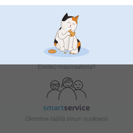
Bonusta kaikista tilauksista
Etsitkö inspiraatiota?
Olemme täällä sinun vuoksesi