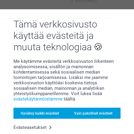
(7 arvostelut)
Tämä verkkosivusto
käyttää evästeitä ja
Miksi
smartphoto
?
muuta teknologiaa
Me käytämme evästeitä verkkosivuston liikenteen
analysoimisessa, sisällön ja mainonnan
kohdentamisessa sekä sosiaalisen median
toimintojen tarjoamisessa. Lisäksi me jaamme
verkkosivuston käyttöäsi koskevia tietoja
sosiaalisen median, mainonnan ja analytiikan
yhteistyökumppaneillemme. Voit lukea lisää
Tyytyväisyystakuu
evästekäytännöistämme
täältä.
Hyväksy kaikki evästeet
Vain pakolliset evästeet
Evästeasetukset