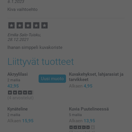
6.1.2023
Kiva vaihtoehto
Emilia Salo-Tuisku,
28.12.2021
Ihanan simppeli kuvakoriste
Liittyvät tuotteet
Akryylilasi
Kuvakehykset, lahjarasiat ja
Uusi muoto
tarvikkeet
2 mallia
42,95
Alkaen
4,95
(4 arvostelut)
Kynäteline
Kuvia Puutelineessä
2 mallia
5 mallia
Alkaen
15,95
Alkaen
13,95