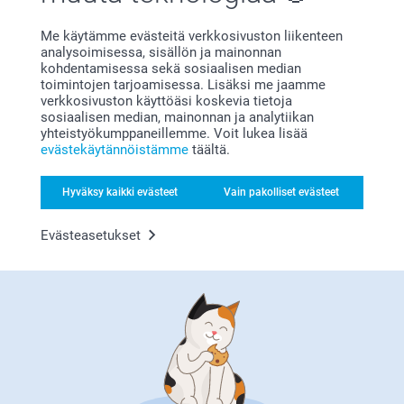
Marja-Leena Hernesniemi,
Me käytämme evästeitä verkkosivuston liikenteen
7.5.2024
analysoimisessa, sisällön ja mainonnan
Mukava pieni lahjapussukka johon voi laittaa vaikka
kohdentamisessa sekä sosiaalisen median
makeisia
toimintojen tarjoamisessa. Lisäksi me jaamme
verkkosivuston käyttöäsi koskevia tietoja
sosiaalisen median, mainonnan ja analytiikan
Näytä reaktiot
yhteistyökumppaneillemme. Voit lukea lisää
evästekäytännöistämme
täältä.
8.5.2024
Liittyvät tuotteet
10:15
Hyväksy kaikki evästeet
Vain pakolliset evästeet
Hei Marja-Leena,
Suuret kiitokset 5 tähdestä ja palautteesta, se on
Lahjapussit ja rasiat
Puutaulu pieni
meille erittäin tärkeää. Kiva että pidät tilaamistasi
6 mallia
3 mallia
Evästeasetukset
lahjapusseista!
26,95
27,95
Lämpimin kevätterveisin :)
Kirsi @smartphoto
(6 arvostelut)
Canvas-taulu
Kuvia luksuspaperilla
Yli 10 mallia
4 mallia
Alkaen
22,95
Alkaen
7,95
(175 arvostelut)
(5 arvostelut)