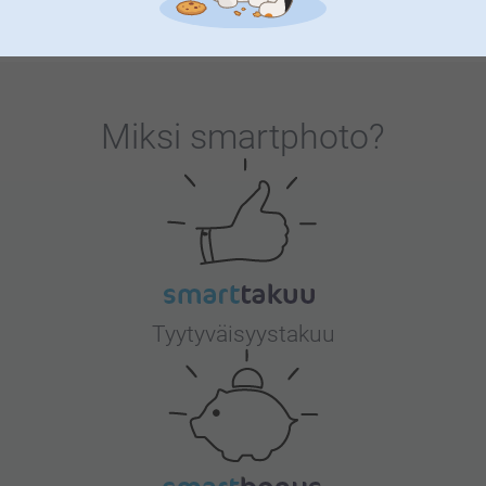
Miksi
smartphoto
?
Tyytyväisyystakuu