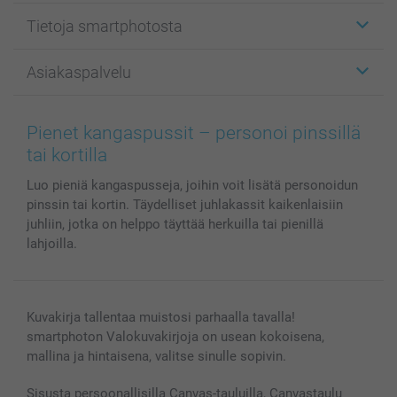
Etiketit
Tietoja smartphotosta
Kuvakortit
Kuvalahjat
Tietoja smartphotosta
Asiakaspalvelu
Kuvakirjat
Affiliate ohjelma
Canvas & Seinäkoristeet
Yleinen tietosuojalausunto
Ota yhteyttä & FAQ
Valokuvat, Julisteet & Taskukirjat
Evästekäytäntö
100% tyytyväisyystakuu
Pienet kangaspussit – personoi pinssillä
Kännykkä & Tabletti
Sivukartta
smartbonus
tai kortilla
MyNameBook
Ehdot/takuut
Hinnat & maksutavat
Luo pieniä kangaspusseja, joihin voit lisätä personoidun
Kuvakalenterit & Päivyrit
Investor Relations
Tilausten tila
pinssin tai kortin. Täydelliset juhlakassit kaikenlaisiin
Valokuvakehykset & Lisätarvikkeet
juhliin, jotka on helppo täyttää herkuilla tai pienillä
Lahjakortti
lahjoilla.
Kaikki kuvatuotteet
Kuvakirja tallentaa muistosi parhaalla tavalla!
smartphoton Valokuvakirjoja on usean kokoisena,
mallina ja hintaisena, valitse sinulle sopivin.
Sisusta persoonallisilla Canvas-tauluilla, Canvastaulu