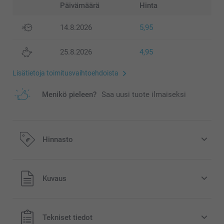
Päivämäärä
Hinta
14.8.2026
5,95
25.8.2026
4,95
Lisätietoja toimitusvaihtoehdoista
Menikö pieleen?
Saa uusi tuote ilmaiseksi
Hinnasto
Kaikki hinnat ovat euroina, sisältävät arvonlisäveron ja
Kuvaus
eivät sisällä postikuluja.
Tekniset tiedot