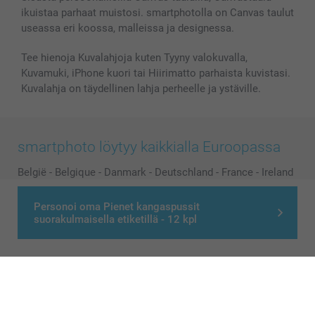
ikuistaa parhaat muistosi. smartphotolla on Canvas taulut
useassa eri koossa, malleissa ja designessa.
Tee hienoja Kuvalahjoja kuten Tyyny valokuvalla,
Kuvamuki, iPhone kuori tai Hiirimatto parhaista kuvistasi.
Kuvalahja on täydellinen lahja perheelle ja ystäville.
smartphoto löytyy kaikkialla Euroopassa
België
-
Belgique
-
Danmark
-
Deutschland
-
France
-
Ireland
-
Nederland
-
Norge
-
Österreich
-
Schweiz
-
Suisse
-
Personoi oma Pienet kangaspussit
Switzerland
-
Suomi
-
Sverige
-
United Kingdom
-
suorakulmaisella etiketillä - 12 kpl
Other Countries
Kaikki hinnat ovat euroina, sisältävät arvonlisäveron ja eivät sisällä
postikuluja.