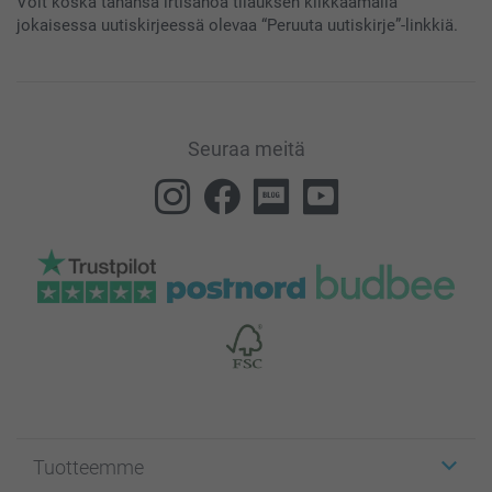
Voit koska tahansa irtisanoa tilauksen klikkaamalla
jokaisessa uutiskirjeessä olevaa “Peruuta uutiskirje”-linkkiä.
Seuraa meitä
Tuotteemme